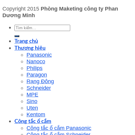
Copyright 2015
Phòng Maketing công ty Phan
Dương Minh
Tìm
kiếm:
Trang chủ
Thương hiệu
Panasonic
Nanoco
Philips
Paragon
Rạng Đông
Schneider
MPE
Sino
Uten
Kentom
Công tắc ổ cắm
Công tắc ổ cắm Panasonic
Công tắc ổ cắm Schneider