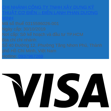
CHI NHÁNH CÔNG TY TNHH XÂY DỰNG KỸ
THUẬT CƠ ĐIỆN – ĐIỆN LẠNH PHAN DƯƠNG
MINH
Mã số thuế 0315596026-001
Ngày cấp: 30/10/2019
Nơi cấp: Sở kế hoạch và đầu tư TP.HCM
Địa chỉ chi nhánh:
Số 40 Đường 12, Phường Tăng Nhơn Phú, Thành
phố Hồ Chí Minh, Việt Nam
Hotline:
0937967269