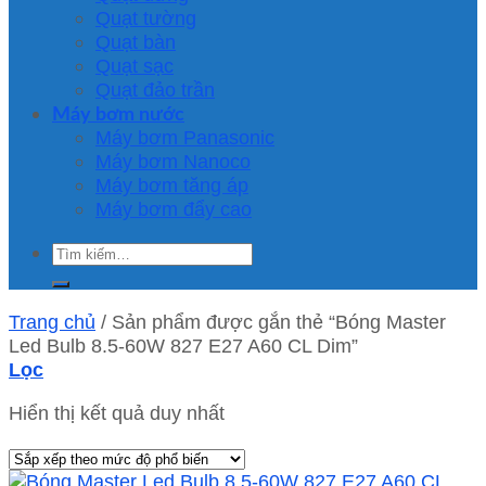
Quạt tường
Quạt bàn
Quạt sạc
Quạt đảo trần
Máy bơm nước
Máy bơm Panasonic
Máy bơm Nanoco
Máy bơm tăng áp
Máy bơm đẩy cao
Tìm
kiếm:
Trang chủ
/
Sản phẩm được gắn thẻ “Bóng Master
Led Bulb 8.5-60W 827 E27 A60 CL Dim”
Lọc
Hiển thị kết quả duy nhất