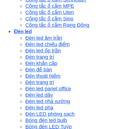
Công tắc ổ cắm MPE
Công tắc ổ cắm Uten
Công tắc ổ cắm Sino
Công tắc ổ cắm Rạng Đông
Đèn led
Đèn led âm trần
Đèn led chiếu điểm
Đèn led ốp trần
Đèn trang trí
Đèn khẩn cấp
Đèn để bàn
Đèn thoát hiểm
Đèn trang trí
Đèn led panel office
Đèn led dây
Đèn led nhà xưởng
Đèn led pha
Đèn LED phòng sạch
Bóng đèn led bulb
Bóng đèn LED Tuýp