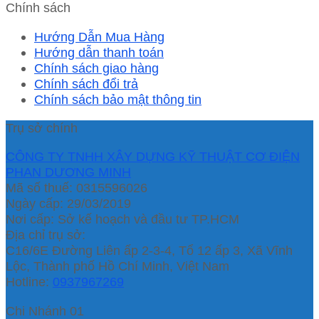
Chính sách
Hướng Dẫn Mua Hàng
Hướng dẫn thanh toán
Chính sách giao hàng
Chính sách đổi trả
Chính sách bảo mật thông tin
Trụ sở chính
CÔNG TY TNHH XÂY DỰNG KỸ THUẬT CƠ ĐIỆN
PHAN DƯƠNG MINH
Mã số thuế: 0315596026
Ngày cấp: 29/03/2019
Nơi cấp: Sở kế hoạch và đầu tư TP.HCM
Địa chỉ trụ sở:
C16/6E Đường Liên ấp 2-3-4, Tổ 12 ấp 3, Xã Vĩnh
Lộc, Thành phố Hồ Chí Minh, Việt Nam
Hotline:
0937967269
Chi Nhánh 01