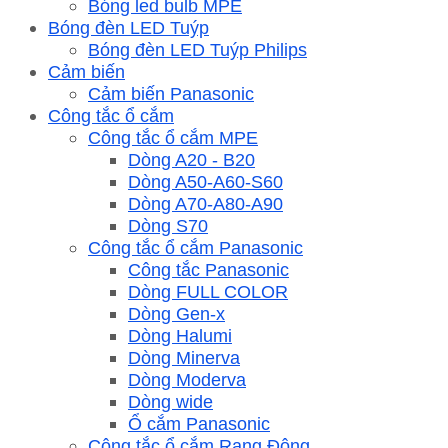
Bóng led bulb MPE
Bóng đèn LED Tuýp
Bóng đèn LED Tuýp Philips
Cảm biến
Cảm biến Panasonic
Công tắc ổ cắm
Công tắc ổ cắm MPE
Dòng A20 - B20
Dòng A50-A60-S60
Dòng A70-A80-A90
Dòng S70
Công tắc ổ cắm Panasonic
Công tắc Panasonic
Dòng FULL COLOR
Dòng Gen-x
Dòng Halumi
Dòng Minerva
Dòng Moderva
Dòng wide
Ổ cắm Panasonic
Công tắc ổ cắm Rạng Đông