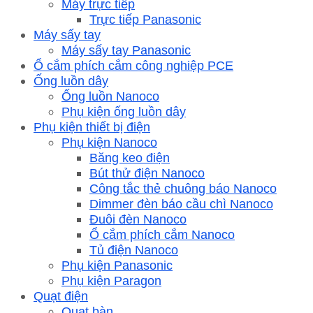
Máy trực tiếp
Trực tiếp Panasonic
Máy sấy tay
Máy sấy tay Panasonic
Ổ cắm phích cắm công nghiệp PCE
Ống luồn dây
Ống luồn Nanoco
Phụ kiện ống luồn dây
Phụ kiện thiết bị điện
Phụ kiện Nanoco
Băng keo điện
Bút thử điện Nanoco
Công tắc thẻ chuông báo Nanoco
Dimmer đèn báo cầu chì Nanoco
Đuôi đèn Nanoco
Ổ cắm phích cắm Nanoco
Tủ điện Nanoco
Phụ kiện Panasonic
Phụ kiện Paragon
Quạt điện
Quạt bàn