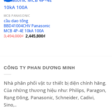
Add to
wishlist
MCB PANASONIC
cầu dao tổng
BBD41004CHV Panasonic
MCB 4P-4E 10kA 100A
Giá
Giá
3,494,000
₫
2,445,800
₫
gốc
hiện
là:
tại
3,494,000₫.
là:
2,445,800₫.
CÔNG TY PHAN DƯƠNG MINH
Nhà phân phối vật tư thiết bị điện chính hãng.
Của những thương hiệu như: Philips, Paragon,
Rạng Đông, Panasonic, Schneider, Cadivi,
Sino,..