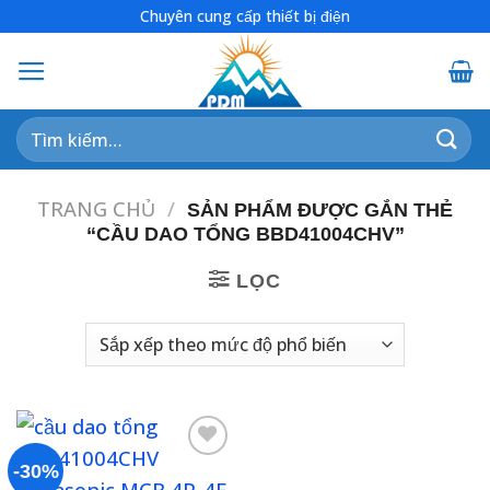
Skip
Chuyên cung cấp thiết bị điện
to
content
Tìm
kiếm:
TRANG CHỦ
/
SẢN PHẨM ĐƯỢC GẮN THẺ
“CẦU DAO TỔNG BBD41004CHV”
LỌC
-30%