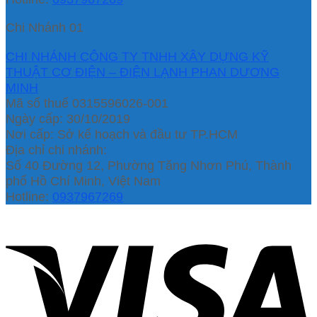
Chi Nhánh 01
CHI NHÁNH CÔNG TY TNHH XÂY DỰNG KỸ
THUẬT CƠ ĐIỆN – ĐIỆN LẠNH PHAN DƯƠNG
MINH
Mã số thuế 0315596026-001
Ngày cấp: 30/10/2019
Nơi cấp: Sở kế hoạch và đầu tư TP.HCM
Địa chỉ chi nhánh:
Số 40 Đường 12, Phường Tăng Nhơn Phú, Thành
phố Hồ Chí Minh, Việt Nam
Hotline:
0937967269