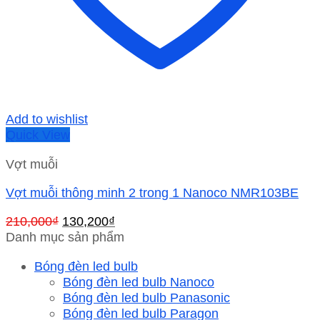
Add to wishlist
Quick View
Vợt muỗi
Vợt muỗi thông minh 2 trong 1 Nanoco NMR103BE
Giá
Giá
210,000
₫
130,200
₫
gốc
hiện
Danh mục sản phẩm
là:
tại
Bóng đèn led bulb
210,000₫.
là:
Bóng đèn led bulb Nanoco
130,200₫.
Bóng đèn led bulb Panasonic
Bóng đèn led bulb Paragon