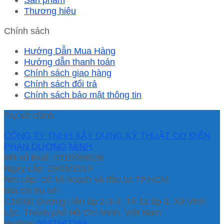
Thương hiệu
Chính sách
Hướng Dẫn Mua Hàng
Hướng dẫn thanh toán
Chính sách giao hàng
Chính sách đổi trả
Chính sách bảo mật thông tin
Trụ sở chính
CÔNG TY TNHH XÂY DỰNG KỸ THUẬT CƠ ĐIỆN
PHAN DƯƠNG MINH
Mã số thuế: 0315596026
Ngày cấp: 29/03/2019
Nơi cấp: Sở kế hoạch và đầu tư TP.HCM
Địa chỉ trụ sở:
C16/6E Đường Liên ấp 2-3-4, Tổ 12 ấp 3, Xã Vĩnh
Lộc, Thành phố Hồ Chí Minh, Việt Nam
Hotline:
0937967269