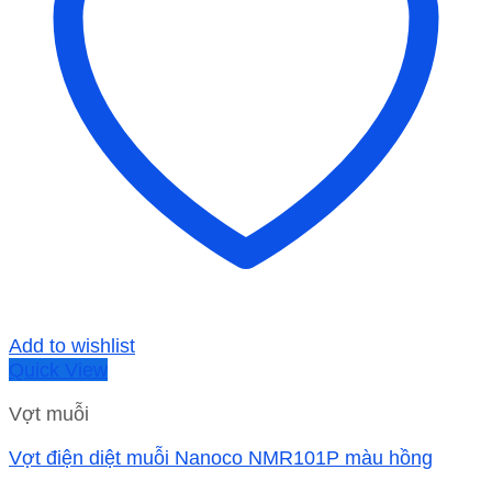
Add to wishlist
Quick View
Vợt muỗi
Vợt điện diệt muỗi Nanoco NMR101P màu hồng