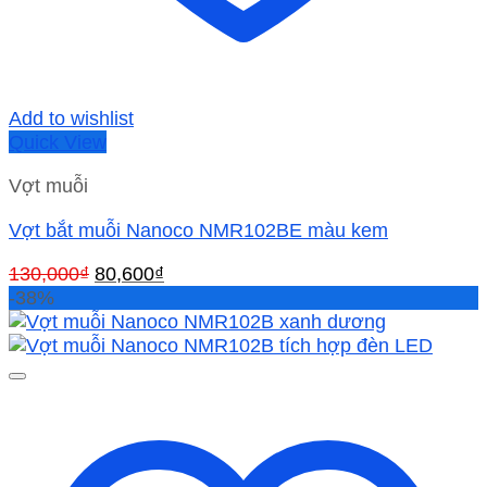
Add to wishlist
Quick View
Vợt muỗi
Vợt bắt muỗi Nanoco NMR102BE màu kem
Giá
Giá
130,000
₫
80,600
₫
gốc
hiện
-38%
là:
tại
130,000₫.
là:
80,600₫.