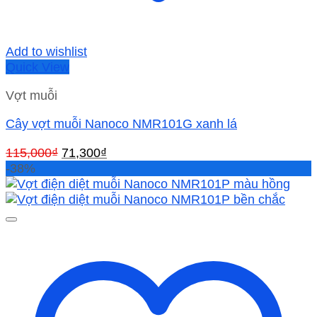
Add to wishlist
Quick View
Vợt muỗi
Cây vợt muỗi Nanoco NMR101G xanh lá
Giá
Giá
115,000
₫
71,300
₫
gốc
hiện
-38%
là:
tại
115,000₫.
là:
71,300₫.