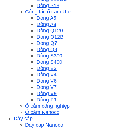
Dòng S19
Công tắc ổ cắm Uten
Dòng A5
Dòng A8
Dòng Q120
Dòng Q12B
Dòng Q7
Dòng Q9
Dòng S300
Dòng S400
Dòng V3
Dòng V4
Dòng V6
Dòng V7
Dòng V9
Dòng Z9
Ổ cắm công nghiệp
Ổ cắm Nanoco
Dây cáp
Dây cáp Nanoco