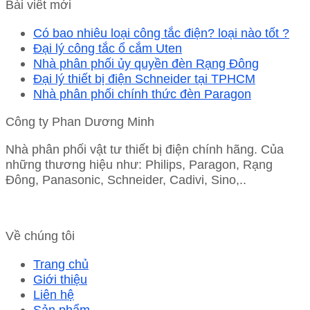
Bài viết mới
Có bao nhiêu loại công tắc điện? loại nào tốt ?
Đại lý công tắc ổ cắm Uten
Nhà phân phối ủy quyền đèn Rạng Đông
Đại lý thiết bị điện Schneider tại TPHCM
Nhà phân phối chính thức đèn Paragon
Công ty Phan Dương Minh
Nhà phân phối vật tư thiết bị điện chính hãng. Của
những thương hiệu như: Philips, Paragon, Rạng
Đông, Panasonic, Schneider, Cadivi, Sino,..
Về chúng tôi
Trang chủ
Giới thiệu
Liên hệ
Sản phẩm