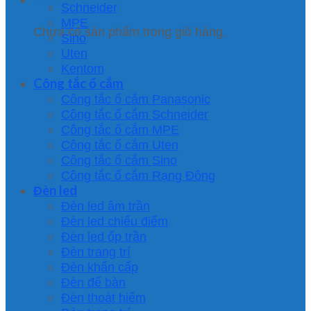
Schneider
MPE
Chưa có sản phẩm trong giỏ hàng.
Sino
Uten
Kentom
Công tắc ổ cắm
Công tắc ổ cắm Panasonic
Công tắc ổ cắm Schneider
Công tắc ổ cắm MPE
Công tắc ổ cắm Uten
Công tắc ổ cắm Sino
Công tắc ổ cắm Rạng Đông
Đèn led
Đèn led âm trần
Đèn led chiếu điểm
Đèn led ốp trần
Đèn trang trí
Đèn khẩn cấp
Đèn để bàn
Đèn thoát hiểm