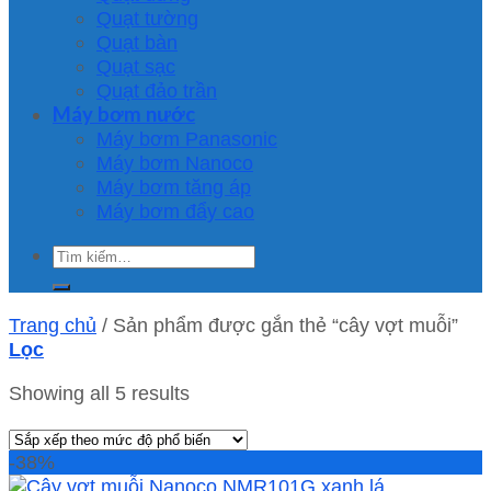
Quạt tường
Quạt bàn
Quạt sạc
Quạt đảo trần
Máy bơm nước
Máy bơm Panasonic
Máy bơm Nanoco
Máy bơm tăng áp
Máy bơm đẩy cao
Tìm
kiếm:
Trang chủ
/
Sản phẩm được gắn thẻ “cây vợt muỗi”
Lọc
Showing all 5 results
-38%