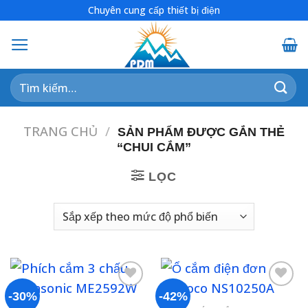
Skip
Chuyên cung cấp thiết bị điện
to
content
Tìm
kiếm:
TRANG CHỦ
/
SẢN PHẨM ĐƯỢC GẮN THẺ
“CHUI CẮM”
LỌC
-30%
-42%