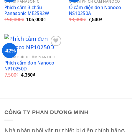
Ổ CẮM PANASONIC
Ổ CẮM PHÍCH CẮM NANOCO
Add to
Add to
Phích cắm 3 chấu
Ổ cắm điện đơn Nanoco
wishlist
wishlist
Panasonic ME2592W
NS10250A
Giá
Giá
Giá
Giá
150,000
₫
13,000
₫
105,000
₫
7,540
₫
gốc
hiện
gốc
hiện
là:
tại
là:
tại
150,000₫.
là:
13,000₫.
là:
105,000₫.
7,540₫.
-42%
Ổ CẮM PHÍCH CẮM NANOCO
Add to
Phích cắm đơn Nanoco
wishlist
NP10250D
Giá
Giá
7,500
₫
4,350
₫
gốc
hiện
là:
tại
7,500₫.
là:
4,350₫.
CÔNG TY PHAN DƯƠNG MINH
Nhà phân phối vật tư thiết bị điện chính hãng.