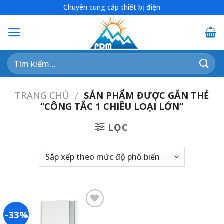
Skip
Chuyên cung cấp thiết bị điện
to
content
Tìm
kiếm:
TRANG CHỦ
/
SẢN PHẨM ĐƯỢC GẮN THẺ
“CÔNG TẮC 1 CHIỀU LOẠI LỚN”
LỌC
-33%