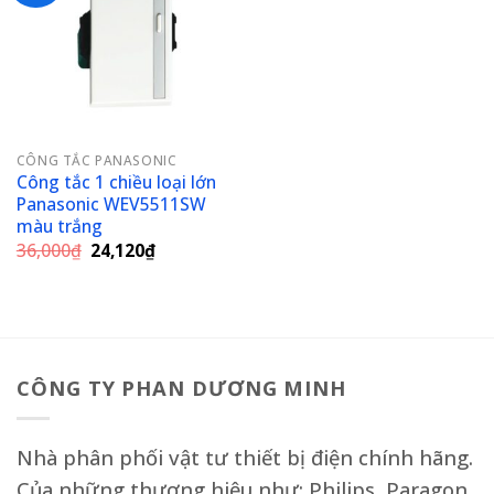
Add to
wishlist
CÔNG TẮC PANASONIC
Công tắc 1 chiều loại lớn
Panasonic WEV5511SW
màu trắng
Giá
Giá
36,000
₫
24,120
₫
gốc
hiện
là:
tại
36,000₫.
là:
24,120₫.
CÔNG TY PHAN DƯƠNG MINH
Nhà phân phối vật tư thiết bị điện chính hãng.
Của những thương hiệu như: Philips, Paragon,