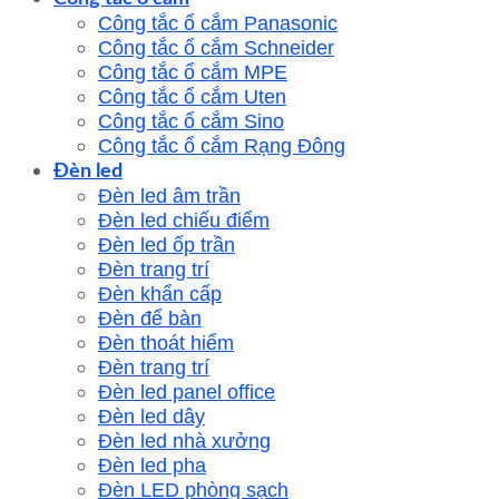
Công tắc ổ cắm Panasonic
Công tắc ổ cắm Schneider
Công tắc ổ cắm MPE
Công tắc ổ cắm Uten
Công tắc ổ cắm Sino
Công tắc ổ cắm Rạng Đông
Đèn led
Đèn led âm trần
Đèn led chiếu điểm
Đèn led ốp trần
Đèn trang trí
Đèn khẩn cấp
Đèn để bàn
Đèn thoát hiểm
Đèn trang trí
Đèn led panel office
Đèn led dây
Đèn led nhà xưởng
Đèn led pha
Đèn LED phòng sạch