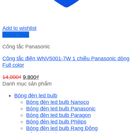
Add to wishlist
Quick View
Công tắc Panasonic
Công tắc điện WNV5001-7W 1 chiều Panasonic dòng
Full color
Giá
Giá
14,000
₫
9,800
₫
gốc
hiện
Danh mục sản phẩm
là:
tại
Bóng đèn led bulb
14,000₫.
là:
Bóng đèn led bulb Nanoco
9,800₫.
Bóng đèn led bulb Panasonic
Bóng đèn led bulb Paragon
Bóng đèn led bulb Philips
Bóng đèn led bulb Rạng Đông