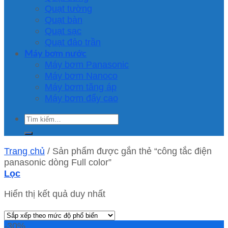
Quạt tường
Quạt bàn
Quạt sạc
Quạt đảo trần
Máy bơm nước
Máy bơm Panasonic
Máy bơm Nanoco
Máy bơm tăng áp
Máy bơm đẩy cao
Tìm
kiếm:
Trang chủ
/
Sản phẩm được gắn thẻ “công tắc điện
panasonic dòng Full color”
Lọc
Hiển thị kết quả duy nhất
-30%