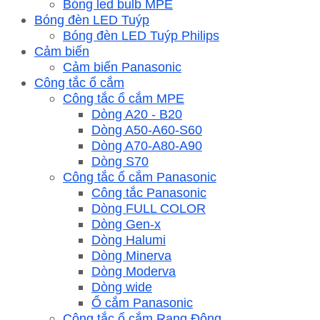
Bóng led bulb MPE
Bóng đèn LED Tuýp
Bóng đèn LED Tuýp Philips
Cảm biến
Cảm biến Panasonic
Công tắc ổ cắm
Công tắc ổ cắm MPE
Dòng A20 - B20
Dòng A50-A60-S60
Dòng A70-A80-A90
Dòng S70
Công tắc ổ cắm Panasonic
Công tắc Panasonic
Dòng FULL COLOR
Dòng Gen-x
Dòng Halumi
Dòng Minerva
Dòng Moderva
Dòng wide
Ổ cắm Panasonic
Công tắc ổ cắm Rạng Đông