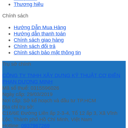
Thương hiệu
Chính sách
Hướng Dẫn Mua Hàng
Hướng dẫn thanh toán
Chính sách giao hàng
Chính sách đổi trả
Chính sách bảo mật thông tin
Trụ sở chính
CÔNG TY TNHH XÂY DỰNG KỸ THUẬT CƠ ĐIỆN
PHAN DƯƠNG MINH
Mã số thuế: 0315596026
Ngày cấp: 29/03/2019
Nơi cấp: Sở kế hoạch và đầu tư TP.HCM
Địa chỉ trụ sở:
C16/6E Đường Liên ấp 2-3-4, Tổ 12 ấp 3, Xã Vĩnh
Lộc, Thành phố Hồ Chí Minh, Việt Nam
Hotline:
0937967269