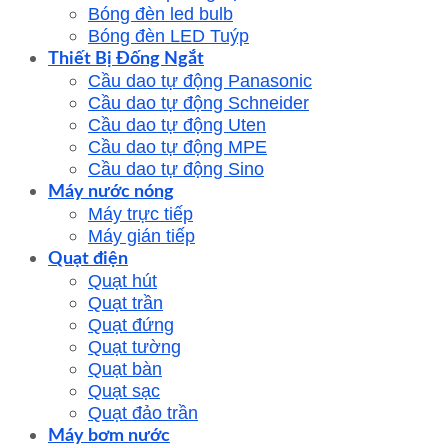
Bóng đèn led bulb
Bóng đèn LED Tuýp
Thiết Bị Đống Ngắt
Cầu dao tự động Panasonic
Cầu dao tự động Schneider
Cầu dao tự động Uten
Cầu dao tự động MPE
Cầu dao tự động Sino
Máy nước nóng
Máy trực tiếp
Máy gián tiếp
Quạt điện
Quạt hút
Quạt trần
Quạt đứng
Quạt tường
Quạt bàn
Quạt sạc
Quạt đảo trần
Máy bơm nước