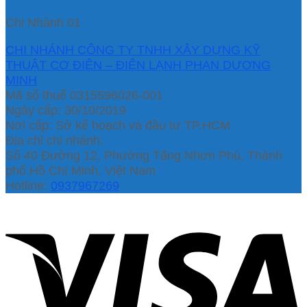
Chi Nhánh 01
CHI NHÁNH CÔNG TY TNHH XÂY DỰNG KỸ
THUẬT CƠ ĐIỆN – ĐIỆN LẠNH PHAN DƯƠNG
MINH
Mã số thuế 0315596026-001
Ngày cấp: 30/10/2019
Nơi cấp: Sở kế hoạch và đầu tư TP.HCM
Địa chỉ chi nhánh:
Số 40 Đường 12, Phường Tăng Nhơn Phú, Thành
phố Hồ Chí Minh, Việt Nam
Hotline:
0937967269