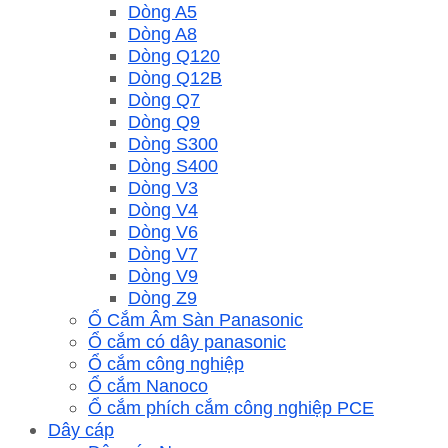
Dòng A5
Dòng A8
Dòng Q120
Dòng Q12B
Dòng Q7
Dòng Q9
Dòng S300
Dòng S400
Dòng V3
Dòng V4
Dòng V6
Dòng V7
Dòng V9
Dòng Z9
Ổ Cắm Âm Sàn Panasonic
Ổ cắm có dây panasonic
Ổ cắm công nghiệp
Ổ cắm Nanoco
Ổ cắm phích cắm công nghiệp PCE
Dây cáp