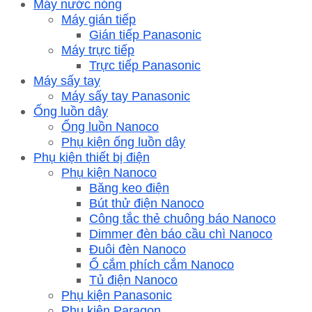
Máy nước nóng
Máy gián tiếp
Gián tiếp Panasonic
Máy trực tiếp
Trực tiếp Panasonic
Máy sấy tay
Máy sấy tay Panasonic
Ống luồn dây
Ống luồn Nanoco
Phụ kiện ống luồn dây
Phụ kiện thiết bị điện
Phụ kiện Nanoco
Băng keo điện
Bút thử điện Nanoco
Công tắc thẻ chuông báo Nanoco
Dimmer đèn báo cầu chì Nanoco
Đuôi đèn Nanoco
Ổ cắm phích cắm Nanoco
Tủ điện Nanoco
Phụ kiện Panasonic
Phụ kiện Paragon