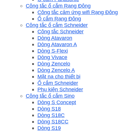
Công tắc ổ cắm Rạng Đông
Công tắc cảm ứng wifi Rạng Đông
Ổ cắm Rạng Đông
Công tắc ổ cắm Schneider
Công tắc Schneider
Dòng Atavaron
Dòng Atavaron A
Dòng S-Flexi
Dòng Vivace
Dòng Zencelo
Dòng Zencelo A
Mặt nạ cho thiết bị
Ổ cắm Schneider
Phụ kiện Schneider
Công tắc ổ cắm Sino
Dòng S Concept
Dòng S18
Dòng S18C
Dòng S18CC
Dòng S19