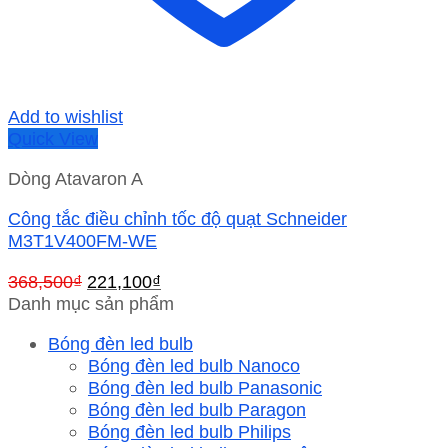
Add to wishlist
Quick View
Dòng Atavaron A
Công tắc điều chỉnh tốc độ quạt Schneider
M3T1V400FM-WE
Giá
Giá
368,500
₫
221,100
₫
gốc
hiện
Danh mục sản phẩm
là:
tại
Bóng đèn led bulb
368,500₫.
là:
Bóng đèn led bulb Nanoco
221,100₫.
Bóng đèn led bulb Panasonic
Bóng đèn led bulb Paragon
Bóng đèn led bulb Philips