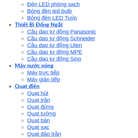
Đèn LED phòng sạch
Bóng đèn led bulb
Bóng đèn LED Tuýp
Thiết Bị Đống Ngắt
Cầu dao tự động Panasonic
Cầu dao tự động Schneider
Cầu dao tự động Uten
Cầu dao tự động MPE
Cầu dao tự động Sino
Máy nước nóng
Máy trực tiếp
Máy gián tiếp
Quạt điện
Quạt hút
Quạt trần
Quạt đứng
Quạt tường
Quạt bàn
Quạt sạc
Quạt đảo trần