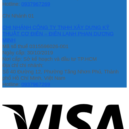
Hotline:
0937967269
Chi Nhánh 01
CHI NHÁNH CÔNG TY TNHH XÂY DỰNG KỸ
THUẬT CƠ ĐIỆN – ĐIỆN LẠNH PHAN DƯƠNG
MINH
Mã số thuế 0315596026-001
Ngày cấp: 30/10/2019
Nơi cấp: Sở kế hoạch và đầu tư TP.HCM
Địa chỉ chi nhánh:
Số 40 Đường 12, Phường Tăng Nhơn Phú, Thành
phố Hồ Chí Minh, Việt Nam
Hotline:
0937967269