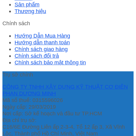
Sản phẩm
Thương hiệu
Chính sách
Hướng Dẫn Mua Hàng
Hướng dẫn thanh toán
Chính sách giao hàng
Chính sách đổi trả
Chính sách bảo mật thông tin
Trụ sở chính
CÔNG TY TNHH XÂY DỰNG KỸ THUẬT CƠ ĐIỆN
PHAN DƯƠNG MINH
Mã số thuế: 0315596026
Ngày cấp: 29/03/2019
Nơi cấp: Sở kế hoạch và đầu tư TP.HCM
Địa chỉ trụ sở:
C16/6E Đường Liên ấp 2-3-4, Tổ 12 ấp 3, Xã Vĩnh
Lộc, Thành phố Hồ Chí Minh, Việt Nam