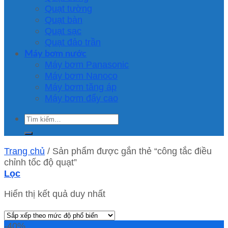
Quạt tường
Quạt bàn
Quạt sạc
Quạt đảo trần
Máy bơm nước
Máy bơm Panasonic
Máy bơm Nanoco
Máy bơm tăng áp
Máy bơm đẩy cao
Tìm
kiếm:
Trang chủ
/
Sản phẩm được gắn thẻ “công tắc điều
chỉnh tốc độ quạt”
Lọc
Hiển thị kết quả duy nhất
-40%