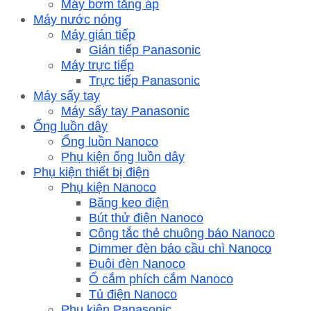
Máy bơm tăng áp
Máy nước nóng
Máy gián tiếp
Gián tiếp Panasonic
Máy trực tiếp
Trực tiếp Panasonic
Máy sấy tay
Máy sấy tay Panasonic
Ống luồn dây
Ống luồn Nanoco
Phụ kiện ống luồn dây
Phụ kiện thiết bị điện
Phụ kiện Nanoco
Băng keo điện
Bút thử điện Nanoco
Công tắc thẻ chuông báo Nanoco
Dimmer đèn báo cầu chì Nanoco
Đuôi đèn Nanoco
Ổ cắm phích cắm Nanoco
Tủ điện Nanoco
Phụ kiện Panasonic