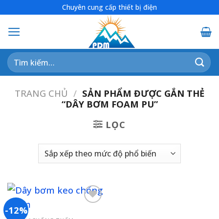
Skip
Chuyên cung cấp thiết bị điện
to
content
Tìm
kiếm:
TRANG CHỦ
/
SẢN PHẨM ĐƯỢC GẮN THẺ
“DÂY BƠM FOAM PU”
LỌC
-12%