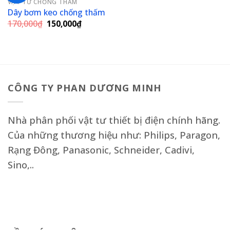
VẬT TƯ CHỐNG THẤM
Add to
Dây bơm keo chống thấm
wishlist
Giá
Giá
170,000
₫
150,000
₫
gốc
hiện
là:
tại
170,000₫.
là:
150,000₫.
CÔNG TY PHAN DƯƠNG MINH
Nhà phân phối vật tư thiết bị điện chính hãng.
Của những thương hiệu như: Philips, Paragon,
Rạng Đông, Panasonic, Schneider, Cadivi,
Sino,..