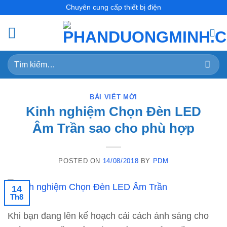
Skip
Chuyên cung cấp thiết bị điện
to
content
Tìm
kiếm:
BÀI VIẾT MỚI
Kinh nghiệm Chọn Đèn LED
Âm Trần sao cho phù hợp
POSTED ON
14/08/2018
BY
PDM
14
Th8
Khi bạn đang lên kế hoạch cải cách ánh sáng cho