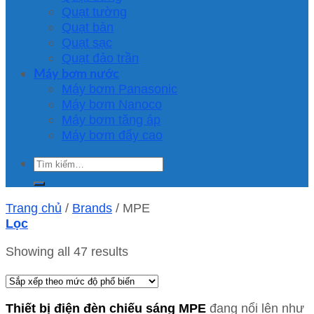
Quạt tường
Quạt bàn
Quạt sạc
Quạt đảo trần
Máy bơm nước
Máy bơm Panasonic
Máy bơm Nanoco
Máy bơm tăng áp
Máy bơm đẩy cao
Tìm
kiếm:
Trang chủ
/
Brands
/
MPE
Lọc
Showing all 47 results
Thiết bị điện đèn chiếu sáng MPE
đang nổi lên như