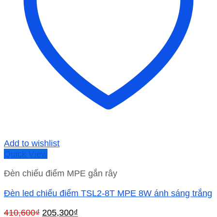
Add to wishlist
Quick View
Đèn chiếu điểm MPE gắn rây
Đèn led chiếu điểm TSL2-8T MPE 8W ánh sáng trắng
Giá
Giá
410,600
₫
205,300
₫