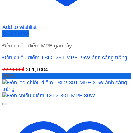
Add to wishlist
Quick View
Đèn chiếu điểm MPE gắn rây
Đèn chiếu điểm TSL2-25T MPE 25W ánh sáng trắng
Giá
Giá
722,200
₫
361,100
₫
gốc
hiện
-50%
là:
tại
722,200₫.
là:
361,100₫.