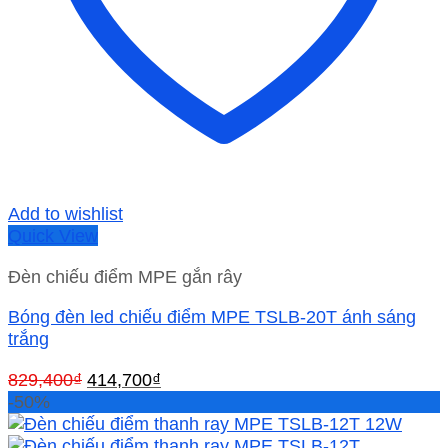
Add to wishlist
Quick View
Đèn chiếu điểm MPE gắn rây
Bóng đèn led chiếu điểm MPE TSLB-20T ánh sáng
trắng
Giá
Giá
829,400
₫
414,700
₫
gốc
hiện
-50%
là:
tại
829,400₫.
là: