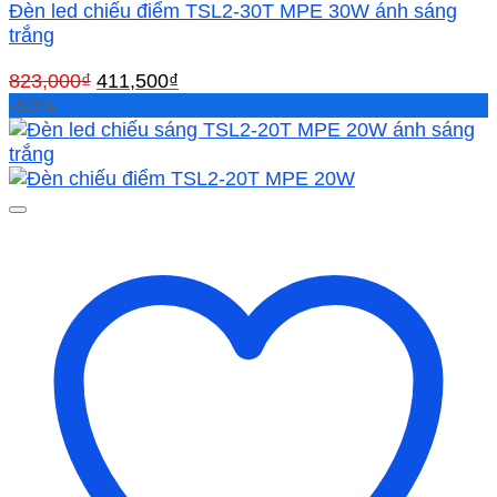
Đèn led chiếu điểm TSL2-30T MPE 30W ánh sáng
trắng
Giá
Giá
823,000
₫
411,500
₫
gốc
hiện
-50%
là:
tại
823,000₫.
là:
411,500₫.