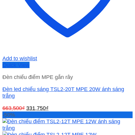
Add to wishlist
Quick View
Đèn chiếu điểm MPE gắn rây
Đèn led chiếu sáng TSL2-20T MPE 20W ánh sáng
trắng
Giá
Giá
663,500
₫
331,750
₫
gốc
hiện
-50%
là:
tại
663,500₫.
là:
331,750₫.