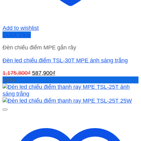
Add to wishlist
Quick View
Đèn chiếu điểm MPE gắn rây
Đèn led chiếu điểm TSL-30T MPE ánh sáng trắng
Giá
Giá
1,175,800
₫
587,900
₫
gốc
hiện
-50%
là:
tại
1,175,800₫.
là:
587,900₫.