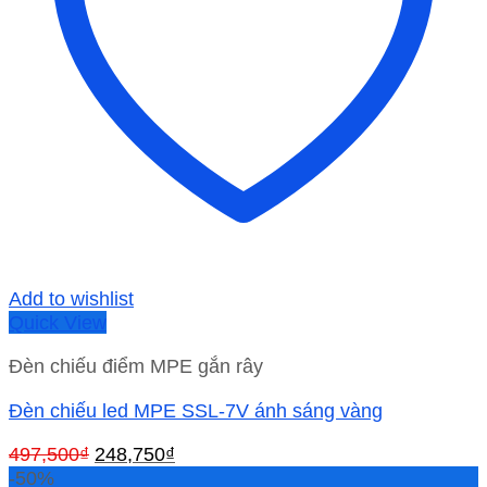
Add to wishlist
Quick View
Đèn chiếu điểm MPE gắn rây
Đèn chiếu led MPE SSL-7V ánh sáng vàng
Giá
Giá
497,500
₫
248,750
₫
gốc
hiện
-50%