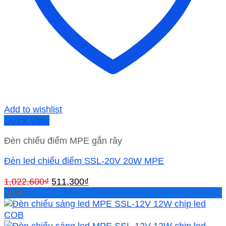
Add to wishlist
Quick View
Đèn chiếu điểm MPE gắn rây
Đèn led chiếu điểm SSL-20V 20W MPE
Giá
Giá
1,022,600
₫
511,300
₫
gốc
hiện
-50%
là:
tại
1,022,600₫.
là:
511,300₫.