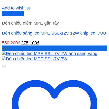
Add to wishlist
Quick View
Đèn chiếu điểm MPE gắn rây
Đèn chiếu sáng led MPE SSL-12V 12W chip led COB
Giá
Giá
550,200
₫
275,100
₫
gốc
hiện
-50%
là:
tại
550,200₫.
là:
275,100₫.