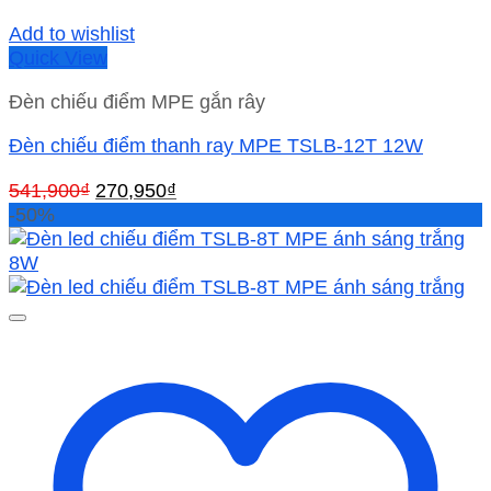
Add to wishlist
Quick View
Đèn chiếu điểm MPE gắn rây
Đèn chiếu điểm thanh ray MPE TSLB-12T 12W
Giá
Giá
541,900
₫
270,950
₫
gốc
hiện
-50%
là:
tại
541,900₫.
là:
270,950₫.