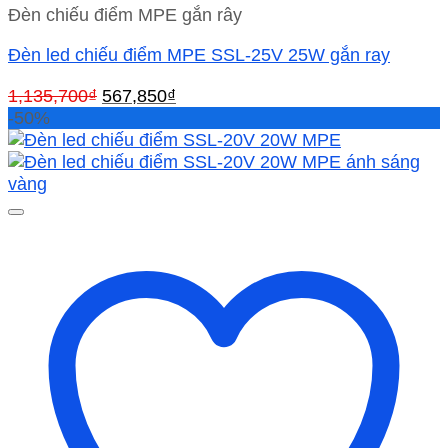
Đèn chiếu điểm MPE gắn rây
Đèn led chiếu điểm MPE SSL-25V 25W gắn ray
Giá
Giá
1,135,700
₫
567,850
₫
gốc
hiện
-50%
là:
tại
1,135,700₫.
là:
567,850₫.