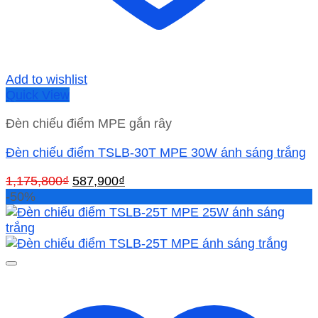
Add to wishlist
Quick View
Đèn chiếu điểm MPE gắn rây
Đèn chiếu điểm TSLB-30T MPE 30W ánh sáng trắng
Giá
Giá
1,175,800
₫
587,900
₫
gốc
hiện
-50%
là:
tại
1,175,800₫.
là:
587,900₫.