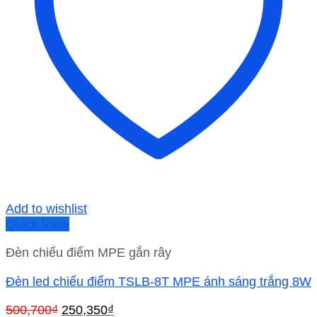
Add to wishlist
Quick View
Đèn chiếu điểm MPE gắn rây
Đèn led chiếu điểm TSLB-8T MPE ánh sáng trắng 8W
Giá
Giá
500,700
₫
250,350
₫