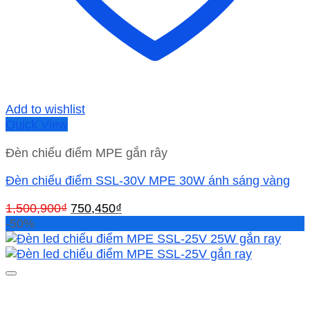
Add to wishlist
Quick View
Đèn chiếu điểm MPE gắn rây
Đèn chiếu điểm SSL-30V MPE 30W ánh sáng vàng
Giá
Giá
1,500,900
₫
750,450
₫
gốc
hiện
-50%
là:
tại
1,500,900₫.
là:
750,450₫.