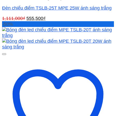
Đèn chiếu điểm TSLB-25T MPE 25W ánh sáng trắng
Giá
Giá
1,111,000
₫
555,500
₫
gốc
hiện
-50%
là:
tại
1,111,000₫.
là:
555,500₫.