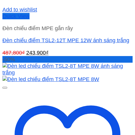
Add to wishlist
Quick View
Đèn chiếu điểm MPE gắn rây
Đèn chiếu điểm TSL2-12T MPE 12W ánh sáng trắng
Giá
Giá
487,800
₫
243,900
₫
gốc
hiện
-50%
là:
tại
487,800₫.
là:
243,900₫.