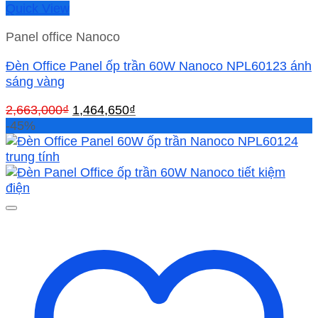
Quick View
Panel office Nanoco
Đèn Office Panel ốp trần 60W Nanoco NPL60123 ánh
sáng vàng
Giá
Giá
2,663,000
₫
1,464,650
₫
gốc
hiện
-45%
là:
tại
2,663,000₫.
là:
1,464,650₫.