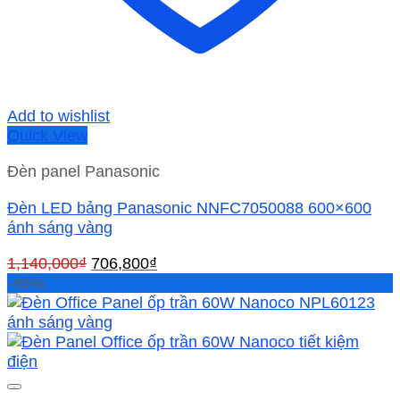
Add to wishlist
Quick View
Đèn panel Panasonic
Đèn LED bảng Panasonic NNFC7050088 600×600
ánh sáng vàng
Giá
Giá
1,140,000
₫
706,800
₫
gốc
hiện
-45%
là:
tại
1,140,000₫.
là:
706,800₫.