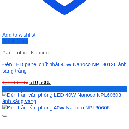
Add to wishlist
Quick View
Panel office Nanoco
Đèn LED panel chữ nhật 40W Nanoco NPL30126 ánh
sáng trắng
Giá
Giá
1,110,000
₫
610,500
₫
gốc
hiện
-45%
là:
tại
1,110,000₫.
là:
610,500₫.