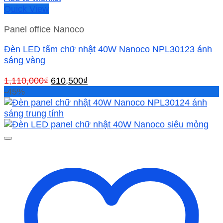
Quick View
Panel office Nanoco
Đèn LED tấm chữ nhật 40W Nanoco NPL30123 ánh
sáng vàng
Giá
Giá
1,110,000
₫
610,500
₫
gốc
hiện
-45%
là:
tại
1,110,000₫.
là:
610,500₫.