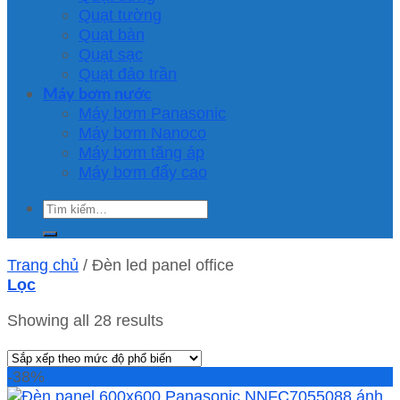
Quạt tường
Quạt bàn
Quạt sạc
Quạt đảo trần
Máy bơm nước
Máy bơm Panasonic
Máy bơm Nanoco
Máy bơm tăng áp
Máy bơm đẩy cao
Tìm
kiếm:
Trang chủ
/
Đèn led panel office
Lọc
Showing all 28 results
-38%