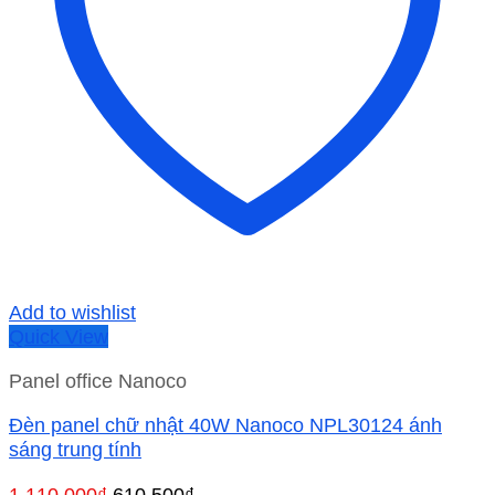
Add to wishlist
Quick View
Panel office Nanoco
Đèn panel chữ nhật 40W Nanoco NPL30124 ánh
sáng trung tính
Giá
Giá
1,110,000
₫
610,500
₫