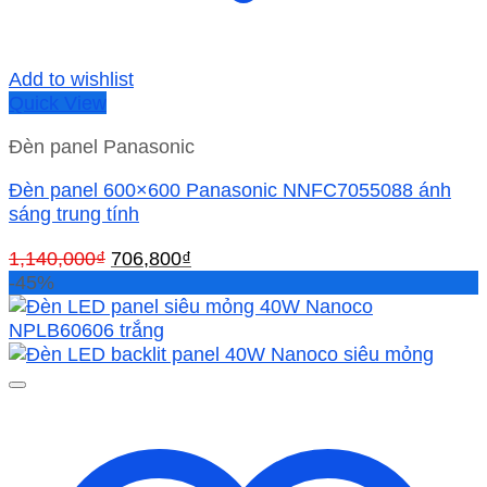
Add to wishlist
Quick View
Đèn panel Panasonic
Đèn panel 600×600 Panasonic NNFC7055088 ánh
sáng trung tính
Giá
Giá
1,140,000
₫
706,800
₫
gốc
hiện
-45%
là:
tại
1,140,000₫.
là:
706,800₫.