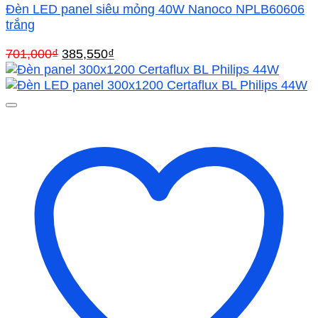
Đèn LED panel siêu mỏng 40W Nanoco NPLB60606
trắng
Giá
Giá
701,000
₫
385,550
₫
gốc
hiện
là:
tại
701,000₫.
là:
385,550₫.