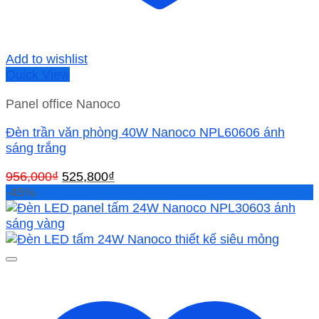
Add to wishlist
Quick View
Panel office Nanoco
Đèn trần văn phòng 40W Nanoco NPL60606 ánh
sáng trắng
Giá
Giá
956,000
₫
525,800
₫
gốc
hiện
-45%
là:
tại
956,000₫.
là:
525,800₫.