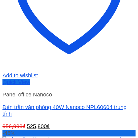
Add to wishlist
Quick View
Panel office Nanoco
Đèn trần văn phòng 40W Nanoco NPL60604 trung
tính
Giá
Giá
956,000
₫
525,800
₫
gốc
hiện
-45%