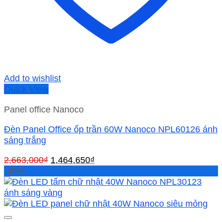
Add to wishlist
Quick View
Panel office Nanoco
Đèn Panel Office ốp trần 60W Nanoco NPL60126 ánh
sáng trắng
Giá
Giá
2,663,000
₫
1,464,650
₫
gốc
hiện
-45%
là:
tại
2,663,000₫.
là:
1,464,650₫.