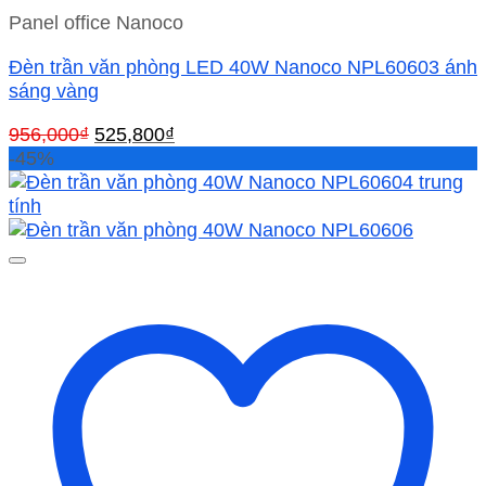
Panel office Nanoco
Đèn trần văn phòng LED 40W Nanoco NPL60603 ánh
sáng vàng
Giá
Giá
956,000
₫
525,800
₫
gốc
hiện
-45%
là:
tại
956,000₫.
là:
525,800₫.