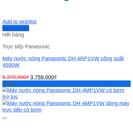
Add to wishlist
Quick View
Hết hàng
Trực tiếp Panasonic
Máy nước nóng Panasonic DH 4RP1VW công suất
4500W
Giá
Giá
5,370,000
₫
3,759,000
₫
gốc
hiện
-34%
là:
tại
5,370,000₫.
là:
3,759,000₫.