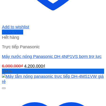
Add to wishlist
Quick View
Hết hàng
Trực tiếp Panasonic
Máy nước nóng Panasonic DH 4NP1VS bơm trợ lực
Giá
Giá
6,000,000
₫
4,200,000
₫
gốc
hiện
-34%
là:
tại
6,000,000₫.
là:
4,200,000₫.