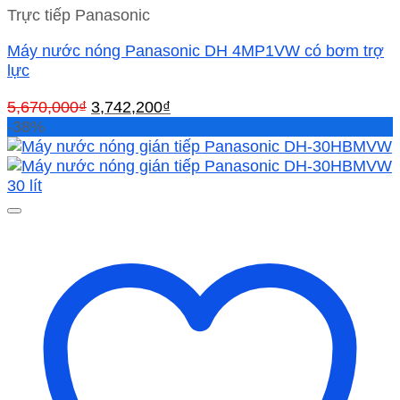
Trực tiếp Panasonic
Máy nước nóng Panasonic DH 4MP1VW có bơm trợ
lực
Giá
Giá
5,670,000
₫
3,742,200
₫
gốc
hiện
-38%
là:
tại
5,670,000₫.
là:
3,742,200₫.