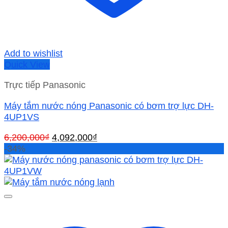
Add to wishlist
Quick View
Trực tiếp Panasonic
Máy tắm nước nóng Panasonic có bơm trợ lực DH-
4UP1VS
Giá
Giá
6,200,000
₫
4,092,000
₫
gốc
hiện
-34%
là:
tại
6,200,000₫.
là:
4,092,000₫.