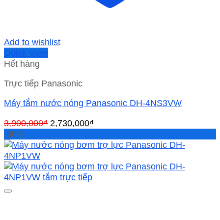
Add to wishlist
Quick View
Hết hàng
Trực tiếp Panasonic
Máy tắm nước nóng Panasonic DH-4NS3VW
Giá
Giá
3,900,000
₫
2,730,000
₫
gốc
hiện
-30%
là:
tại
3,900,000₫.
là:
2,730,000₫.