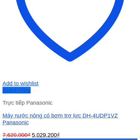
Add to wishlist
Quick View
Trực tiếp Panasonic
Máy nước nóng có bơm trợ lực DH-4UDP1VZ
Panasonic
Giá
Giá
7,620,000
₫
5,029,200
₫