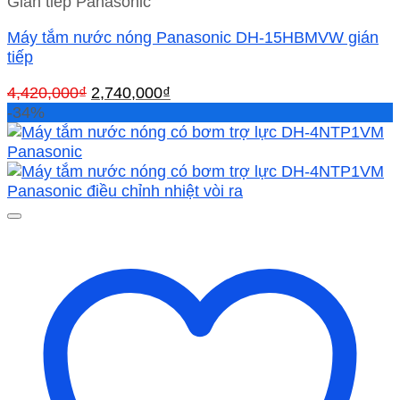
Gián tiếp Panasonic
Máy tắm nước nóng Panasonic DH-15HBMVW gián
tiếp
Giá
Giá
4,420,000
₫
2,740,000
₫
gốc
hiện
-34%
là:
tại
4,420,000₫.
là:
2,740,000₫.