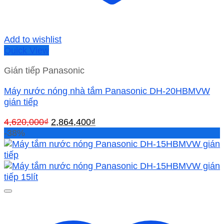
Add to wishlist
Quick View
Gián tiếp Panasonic
Máy nước nóng nhà tắm Panasonic DH-20HBMVW
gián tiếp
Giá
Giá
4,620,000
₫
2,864,400
₫
gốc
hiện
-38%
là:
tại
4,620,000₫.
là:
2,864,400₫.