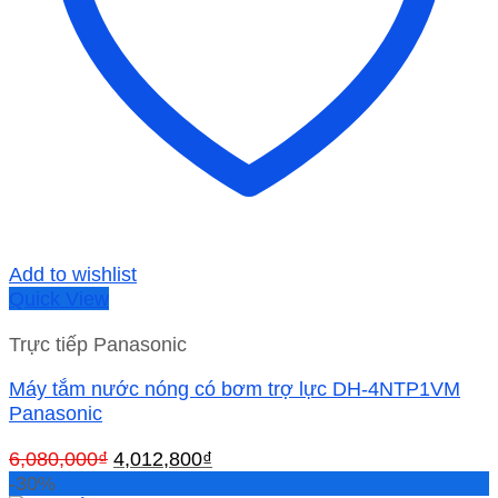
Add to wishlist
Quick View
Trực tiếp Panasonic
Máy tắm nước nóng có bơm trợ lực DH-4NTP1VM
Panasonic
Giá
Giá
6,080,000
₫
4,012,800
₫
gốc
hiện
-30%