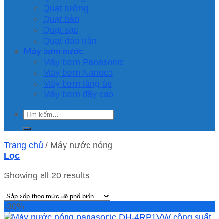
Quạt tường
Quạt bàn
Quạt sạc
Quạt đảo trần
Máy bơm nước
Máy bơm Panasonic
Máy bơm Nanoco
Máy bơm tăng áp
Máy bơm đẩy cao
Tìm
kiếm:
Trang chủ
/
Máy nước nóng
Lọc
Showing all 20 results
-30%