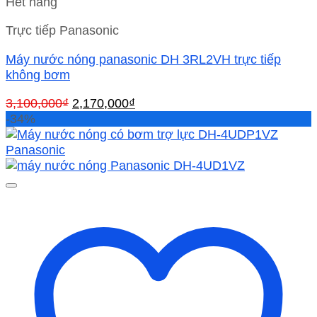
Hết hàng
Trực tiếp Panasonic
Máy nước nóng panasonic DH 3RL2VH trực tiếp
không bơm
Giá
Giá
3,100,000
₫
2,170,000
₫
gốc
hiện
-34%
là:
tại
3,100,000₫.
là:
2,170,000₫.