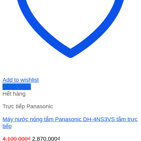
Add to wishlist
Quick View
Hết hàng
Trực tiếp Panasonic
Máy nước nóng tắm Panasonic DH-4NS3VS tắm trực
tiếp
Giá
Giá
4,100,000
₫
2,870,000
₫