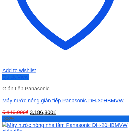
Add to wishlist
Quick View
Gián tiếp Panasonic
Máy nước nóng gián tiếp Panasonic DH-30HBMVW
Giá
Giá
5,140,000
₫
3,186,800
₫
gốc
hiện
-38%
là:
tại