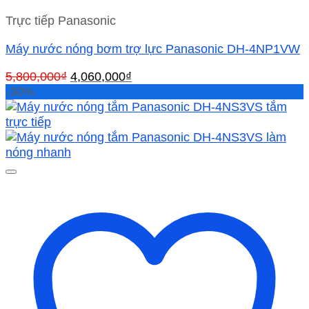
Trực tiếp Panasonic
Máy nước nóng bơm trợ lực Panasonic DH-4NP1VW
Giá
Giá
5,800,000
₫
4,060,000
₫
gốc
hiện
-30%
là:
tại
5,800,000₫.
là:
4,060,000₫.