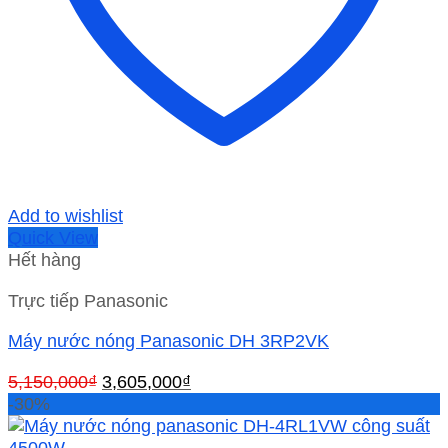
Add to wishlist
Quick View
Hết hàng
Trực tiếp Panasonic
Máy nước nóng Panasonic DH 3RP2VK
Giá
Giá
5,150,000
₫
3,605,000
₫
gốc
hiện
-30%
là:
tại
5,150,000₫.
là: