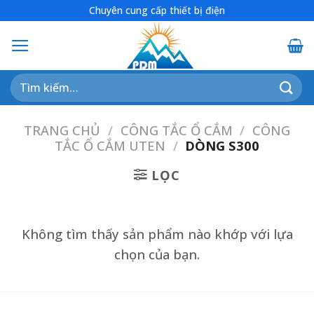
Skip
Chuyên cung cấp thiết bị điện
to
content
Tìm
kiếm:
TRANG CHỦ
/
CÔNG TẮC Ổ CẮM
/
CÔNG
TẮC Ổ CẮM UTEN
/
DÒNG S300
LỌC
Không tìm thấy sản phẩm nào khớp với lựa
chọn của bạn.