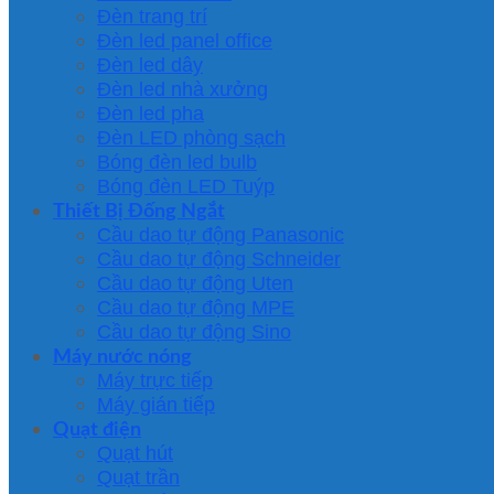
Đèn trang trí
Đèn led panel office
Đèn led dây
Đèn led nhà xưởng
Đèn led pha
Đèn LED phòng sạch
Bóng đèn led bulb
Bóng đèn LED Tuýp
Thiết Bị Đống Ngắt
Cầu dao tự động Panasonic
Cầu dao tự động Schneider
Cầu dao tự động Uten
Cầu dao tự động MPE
Cầu dao tự động Sino
Máy nước nóng
Máy trực tiếp
Máy gián tiếp
Quạt điện
Quạt hút
Quạt trần