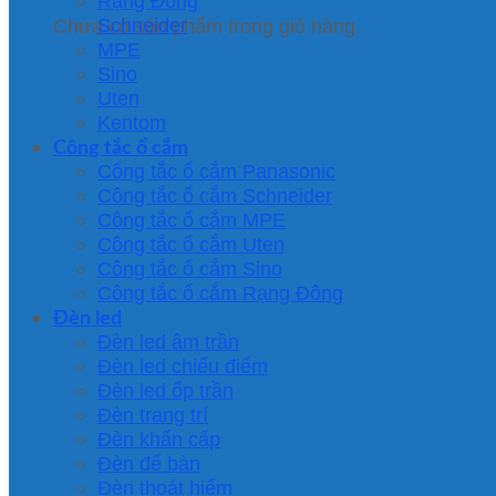
Rạng Đông
Schneider
Chưa có sản phẩm trong giỏ hàng.
MPE
Sino
Uten
Kentom
Công tắc ổ cắm
Công tắc ổ cắm Panasonic
Công tắc ổ cắm Schneider
Công tắc ổ cắm MPE
Công tắc ổ cắm Uten
Công tắc ổ cắm Sino
Công tắc ổ cắm Rạng Đông
Đèn led
Đèn led âm trần
Đèn led chiếu điểm
Đèn led ốp trần
Đèn trang trí
Đèn khẩn cấp
Đèn để bàn
Đèn thoát hiểm