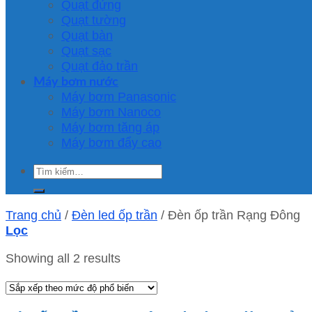
Quạt đứng
Quạt tường
Quạt bàn
Quạt sạc
Quạt đảo trần
Máy bơm nước
Máy bơm Panasonic
Máy bơm Nanoco
Máy bơm tăng áp
Máy bơm đẩy cao
Tìm
kiếm:
Trang chủ
/
Đèn led ốp trần
/
Đèn ốp trần Rạng Đông
Lọc
Showing all 2 results