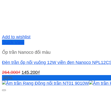
Add to wishlist
Quick View
Ốp trần Nanoco đổi màu
Đèn trần ốp nổi vuông 12W viền đen Nanoco NPL12C
Giá
Giá
264,000
₫
145,200
₫
gốc
hiện
-45%
là:
tại
264,000₫.
là:
145,200₫.