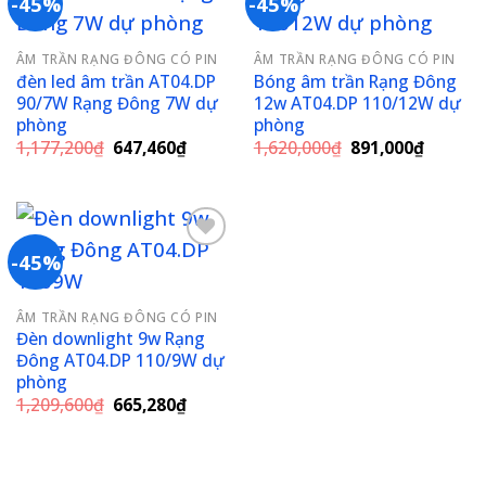
-45%
-45%
Add to
Add to
ÂM TRẦN RẠNG ĐÔNG CÓ PIN
ÂM TRẦN RẠNG ĐÔNG CÓ PIN
wishlist
wishlist
đèn led âm trần AT04.DP
Bóng âm trần Rạng Đông
90/7W Rạng Đông 7W dự
12w AT04.DP 110/12W dự
phòng
phòng
Giá
Giá
Giá
Giá
1,177,200
₫
647,460
₫
1,620,000
₫
891,000
₫
gốc
hiện
gốc
hiện
là:
tại
là:
tại
1,177,200₫.
là:
1,620,000₫.
là:
647,460₫.
891,000
-45%
Add to
ÂM TRẦN RẠNG ĐÔNG CÓ PIN
wishlist
Đèn downlight 9w Rạng
Đông AT04.DP 110/9W dự
phòng
Giá
Giá
1,209,600
₫
665,280
₫
gốc
hiện
là:
tại
1,209,600₫.
là:
665,280₫.