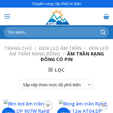
Skip
Chuyên cung cấp thiết bị điện
to
content
Tìm
kiếm:
TRANG CHỦ
/
ĐÈN LED ÂM TRẦN
/
ĐÈN LED
ÂM TRẦN RẠNG ĐÔNG
/
ÂM TRẦN RẠNG
ĐÔNG CÓ PIN
LỌC