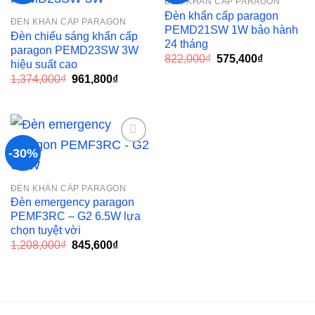
ĐÈN KHẨN CẤP PARAGON
Add to
Add to
Đèn khẩn cấp paragon
ĐÈN KHẨN CẤP PARAGON
wishlist
wishlist
PEMD21SW 1W bảo hành
Đèn chiếu sáng khẩn cấp
24 tháng
paragon PEMD23SW 3W
Giá
Giá
822,000
₫
575,400
₫
hiệu suất cao
gốc
hiện
Giá
Giá
1,374,000
₫
961,800
₫
là:
tại
gốc
hiện
822,000₫.
là:
là:
tại
575,400₫.
1,374,000₫.
là:
961,800₫.
-30%
Add to
ĐÈN KHẨN CẤP PARAGON
wishlist
Đèn emergency paragon
PEMF3RC – G2 6.5W lựa
chọn tuyệt vời
Giá
Giá
1,208,000
₫
845,600
₫
gốc
hiện
là:
tại
1,208,000₫.
là:
845,600₫.