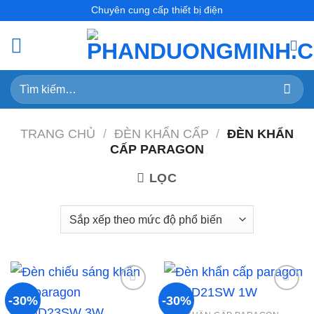
Skip
Chuyên cung cấp thiết bị điện
to
content
Tìm
kiếm:
TRANG CHỦ
/
ĐÈN KHẨN CẤP
/
ĐÈN KHẨN
CẤP PARAGON
LỌC
-30%
-30%