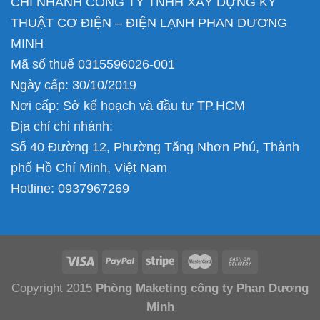
CHI NHÁNH CÔNG TY TNHH XÂY DỰNG KỸ
THUẬT CƠ ĐIỆN – ĐIỆN LẠNH PHAN DƯƠNG
MINH
Mã số thuế 0315596026-001
Ngày cấp: 30/10/2019
Nơi cấp: Sở kế hoạch và đầu tư TP.HCM
Địa chỉ chi nhánh:
Số 40 Đường 12, Phường Tăng Nhơn Phú, Thành
phố Hồ Chí Minh, Việt Nam
Hotline:
0937967269
Copyright 2015
Phòng Maketing công ty Phan Dương
Minh