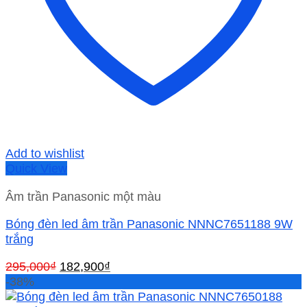
Add to wishlist
Quick View
Âm trần Panasonic một màu
Bóng đèn led âm trần Panasonic NNNC7651188 9W
trắng
Giá
Giá
295,000
₫
182,900
₫
gốc
hiện
-38%
là:
tại