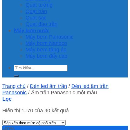
Quạt tường
Quạt bàn
Quạt sạc
Quạt đảo trần
Máy bơm nước
Máy bơm Panasonic
Máy bơm Nanoco
Máy bơm tăng áp
Máy bơm đẩy cao
Tìm
kiếm:
Trang chủ
/
Đèn led âm trần
/
Đèn led âm trần
Panasonic
/
Âm trần Panasonic một màu
Lọc
Hiển thị 1–70 của 90 kết quả
-40%