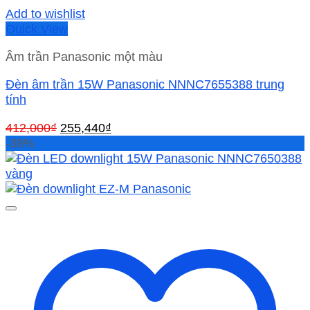
Add to wishlist
Quick View
Âm trần Panasonic một màu
Đèn âm trần 15W Panasonic NNNC7655388 trung
tính
Giá
Giá
412,000
₫
255,440
₫
gốc
hiện
-38%
là:
tại
412,000₫.
là:
255,440₫.