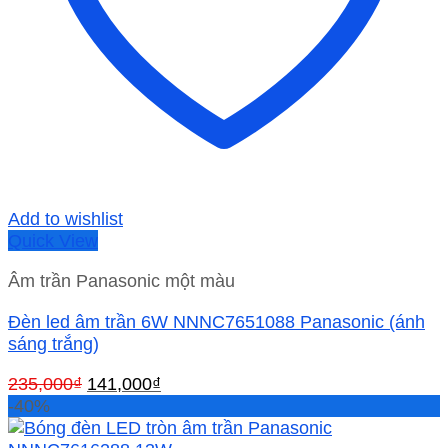
Add to wishlist
Quick View
Âm trần Panasonic một màu
Đèn led âm trần 6W NNNC7651088 Panasonic (ánh
sáng trắng)
Giá
Giá
235,000
₫
141,000
₫
gốc
hiện
-40%
là:
tại