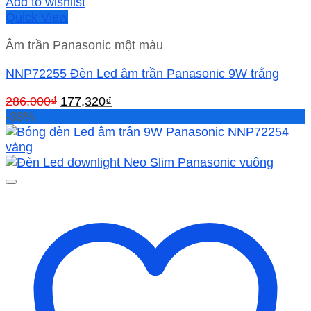
Add to wishlist
Quick View
Âm trần Panasonic một màu
NNP72255 Đèn Led âm trần Panasonic 9W trắng
Giá
Giá
286,000
₫
177,320
₫
gốc
hiện
-38%
là:
tại
286,000₫.
là:
177,320₫.