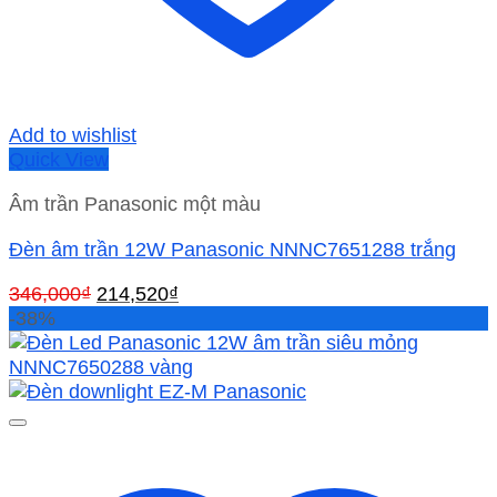
Add to wishlist
Quick View
Âm trần Panasonic một màu
Đèn âm trần 12W Panasonic NNNC7651288 trắng
Giá
Giá
346,000
₫
214,520
₫
gốc
hiện
-38%
là:
tại
346,000₫.
là:
214,520₫.