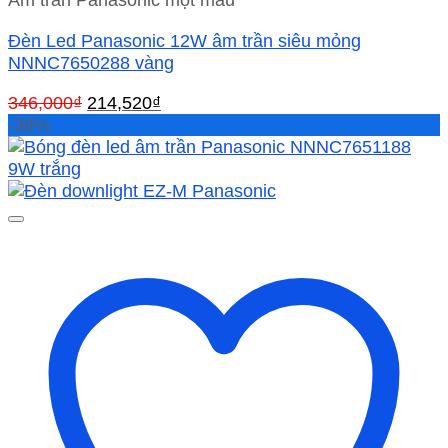
Đèn Led Panasonic 12W âm trần siêu mỏng
NNNC7650288 vàng
Giá
Giá
346,000
₫
214,520
₫
gốc
hiện
-38%
là:
tại
346,000₫.
là:
214,520₫.