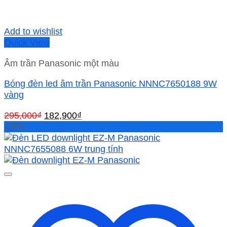
Add to wishlist
Quick View
Âm trần Panasonic một màu
Bóng đèn led âm trần Panasonic NNNC7650188 9W
vàng
Giá
Giá
295,000
₫
182,900
₫
gốc
hiện
-38%
là:
tại
295,000₫.
là:
182,900₫.