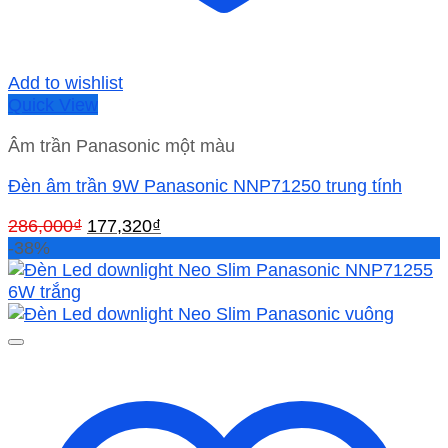
Add to wishlist
Quick View
Âm trần Panasonic một màu
Đèn âm trần 9W Panasonic NNP71250 trung tính
Giá
Giá
286,000
₫
177,320
₫
gốc
hiện
-38%
là:
tại
286,000₫.
là:
177,320₫.