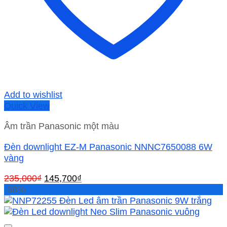
Add to wishlist
Quick View
Âm trần Panasonic một màu
Đèn downlight EZ-M Panasonic NNNC7650088 6W
vàng
Giá
Giá
235,000
₫
145,700
₫
gốc
hiện
-38%
là:
tại
235,000₫.
là:
145,700₫.