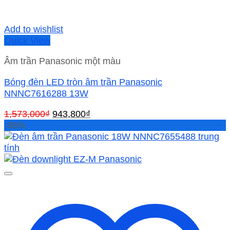
Add to wishlist
Quick View
Âm trần Panasonic một màu
Bóng đèn LED tròn âm trần Panasonic
NNNC7616288 13W
Giá
Giá
1,573,000
₫
943,800
₫
gốc
hiện
-38%
là:
tại
1,573,000₫.
là:
943,800₫.