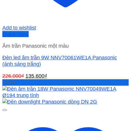
Add to wishlist
Quick View
Âm trần Panasonic một màu
Đèn led âm trần 9W NNV70061WE1A Panasonic
(ánh sáng trắng)
Giá
Giá
226,000
₫
135,600
₫
gốc
hiện
-40%
là:
tại
226,000₫.
là:
135,600₫.