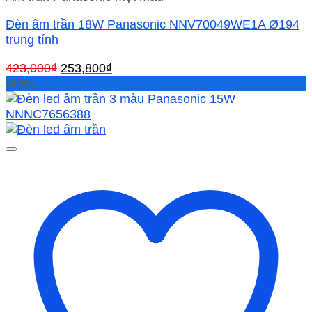
Đèn âm trần 18W Panasonic NNV70049WE1A Ø194
trung tính
Giá
Giá
423,000
₫
253,800
₫
gốc
hiện
-40%
là:
tại
423,000₫.
là:
253,800₫.