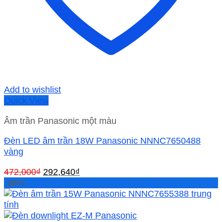
Add to wishlist
Quick View
Âm trần Panasonic một màu
Đèn LED âm trần 18W Panasonic NNNC7650488
vàng
Giá
Giá
472,000
₫
292,640
₫
gốc
hiện
-38%
là:
tại
472,000₫.
là:
292,640₫.