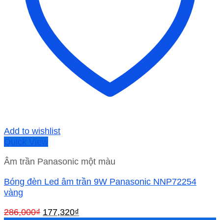
Add to wishlist
Quick View
Âm trần Panasonic một màu
Bóng đèn Led âm trần 9W Panasonic NNP72254
vàng
Giá
Giá
286,000
₫
177,320
₫