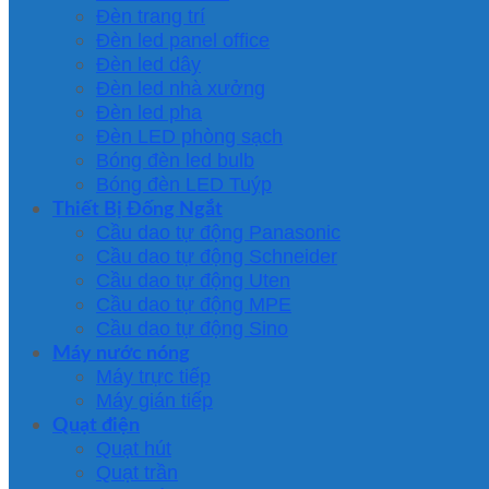
Đèn trang trí
Đèn led panel office
Đèn led dây
Đèn led nhà xưởng
Đèn led pha
Đèn LED phòng sạch
Bóng đèn led bulb
Bóng đèn LED Tuýp
Thiết Bị Đống Ngắt
Cầu dao tự động Panasonic
Cầu dao tự động Schneider
Cầu dao tự động Uten
Cầu dao tự động MPE
Cầu dao tự động Sino
Máy nước nóng
Máy trực tiếp
Máy gián tiếp
Quạt điện
Quạt hút
Quạt trần