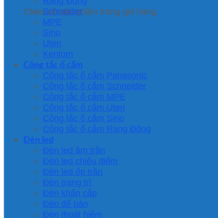
Rạng Đông
Schneider
Chưa có sản phẩm trong giỏ hàng.
MPE
Sino
Uten
Kentom
Công tắc ổ cắm
Công tắc ổ cắm Panasonic
Công tắc ổ cắm Schneider
Công tắc ổ cắm MPE
Công tắc ổ cắm Uten
Công tắc ổ cắm Sino
Công tắc ổ cắm Rạng Đông
Đèn led
Đèn led âm trần
Đèn led chiếu điểm
Đèn led ốp trần
Đèn trang trí
Đèn khẩn cấp
Đèn để bàn
Đèn thoát hiểm