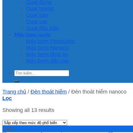
Quạt đứng
Quạt tường
Quạt bàn
Quạt sạc
Quạt đảo trần
Máy bơm nước
Máy bơm Panasonic
Máy bơm Nanoco
Máy bơm tăng áp
Máy bơm đẩy cao
Tìm
kiếm:
Trang chủ
/
Đèn thoát hiểm
/
Đèn thoát hiểm nanoco
Lọc
Showing all 13 results
-38%