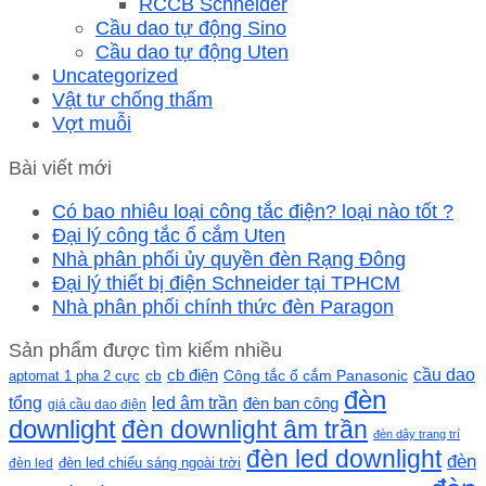
RCCB Schneider
Cầu dao tự động Sino
Cầu dao tự động Uten
Uncategorized
Vật tư chống thấm
Vợt muỗi
Bài viết mới
Có bao nhiêu loại công tắc điện? loại nào tốt ?
Đại lý công tắc ổ cắm Uten
Nhà phân phối ủy quyền đèn Rạng Đông
Đại lý thiết bị điện Schneider tại TPHCM
Nhà phân phối chính thức đèn Paragon
Sản phẩm được tìm kiếm nhiều
cầu dao
cb
cb điện
Công tắc ổ cắm Panasonic
aptomat 1 pha 2 cực
đèn
led âm trần
tổng
đèn ban công
giá cầu dao điện
downlight
đèn downlight âm trần
đèn dây trang trí
đèn led downlight
đèn
đèn led chiếu sáng ngoài trời
đèn led