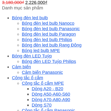
Giá
Giá
3,180,000
₫
2,226,000
₫
gốc
hiện
Danh mục sản phẩm
là:
tại
Bóng đèn led bulb
3,180,000₫.
là:
Bóng đèn led bulb Nanoco
2,226,000₫.
Bóng đèn led bulb Panasonic
Bóng đèn led bulb Paragon
Bóng đèn led bulb Philips
Bóng đèn led bulb Rạng Đông
Bóng led bulb MPE
Bóng đèn LED Tuýp
Bóng đèn LED Tuýp Philips
Cảm biến
Cảm biến Panasonic
Công tắc ổ cắm
Công tắc ổ cắm MPE
Dòng A20 - B20
Dòng A50-A60-S60
Dòng A70-A80-A90
Dòng S70
Công tắc ổ cắm Panasonic