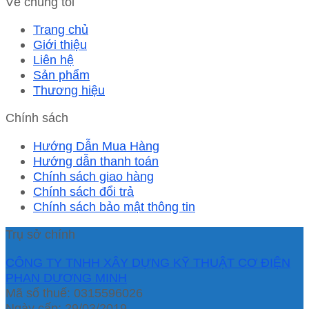
Về chúng tôi
Trang chủ
Giới thiệu
Liên hệ
Sản phẩm
Thương hiệu
Chính sách
Hướng Dẫn Mua Hàng
Hướng dẫn thanh toán
Chính sách giao hàng
Chính sách đổi trả
Chính sách bảo mật thông tin
Trụ sở chính
CÔNG TY TNHH XÂY DỰNG KỸ THUẬT CƠ ĐIỆN
PHAN DƯƠNG MINH
Mã số thuế: 0315596026
Ngày cấp: 29/03/2019