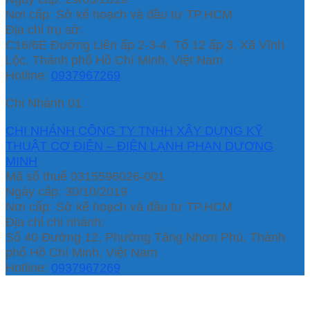
Nơi cấp: Sở kế hoạch và đầu tư TP.HCM
Địa chỉ trụ sở:
C16/6E Đường Liên ấp 2-3-4, Tổ 12 ấp 3, Xã Vĩnh
Lộc, Thành phố Hồ Chí Minh, Việt Nam
Hotline:
0937967269
Chi Nhánh 01
CHI NHÁNH CÔNG TY TNHH XÂY DỰNG KỸ
THUẬT CƠ ĐIỆN – ĐIỆN LẠNH PHAN DƯƠNG
MINH
Mã số thuế 0315596026-001
Ngày cấp: 30/10/2019
Nơi cấp: Sở kế hoạch và đầu tư TP.HCM
Địa chỉ chi nhánh:
Số 40 Đường 12, Phường Tăng Nhơn Phú, Thành
phố Hồ Chí Minh, Việt Nam
Hotline:
0937967269