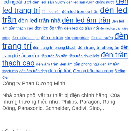
đèn
led ngoài trời
đèn led sân vườn
đèn led sân vườn chống nước
đèn led
led trang trí
đèn led tròn ốp trần
đèn led tròn
trần
đèn led âm trần
đèn led trần nhà
đèn led
đèn led ốp trần
đèn led ốp trần nổi
âm trần thạch cao
đèn led ốp trần siêu
đèn
đèn nổi trần
đèn nháy trang trí
đèn sân vườn
mỏng
đèn phòng khách
trang trí
đèn
đèn trang trí phòng khách
đèn trang trí phòng ăn
đèn trần
trang trí sân vườn
đèn tròn ốp trần
đèn trần downlight
thạch cao
đèn âm trần
đèn âm trần phòng ngủ
đèn âm trần
đèn ốp trần
đèn ốp trần ban công
ổ cắm
thạch cao
đèn âm trần đẹp
điện
Công ty Phan Dương Minh
Nhà phân phối vật tư thiết bị điện chính hãng. Của
những thương hiệu như: Philips, Paragon, Rạng
Đông, Panasonic, Schneider, Cadivi, Sino,..