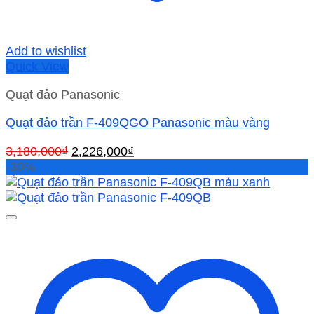
Add to wishlist
Quick View
Quạt đảo Panasonic
Quạt đảo trần F-409QGO Panasonic màu vàng
Giá
Giá
3,180,000
₫
2,226,000
₫
gốc
hiện
-30%
là:
tại
3,180,000₫.
là:
2,226,000₫.