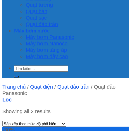
Quạt tường
Quạt bàn
Quạt sạc
Quạt đảo trần
Máy bơm nước
Máy bơm Panasonic
Máy bơm Nanoco
Máy bơm tăng áp
Máy bơm đẩy cao
Tìm
kiếm:
Trang chủ
/
Quạt điện
/
Quạt đảo trần
/
Quạt đảo
Panasonic
Lọc
Showing all 2 results
-30%