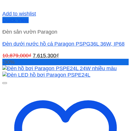
Add to wishlist
Quick View
Đèn sân vườn Paragon
Đèn dưới nước hồ cá Paragon PSPG36L 36W, IP68
Giá
Giá
10,879,000
₫
7,615,300
₫
gốc
hiện
-30%
là:
tại
10,879,000₫.
là:
7,615,300₫.