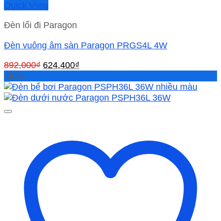
Quick View
Đèn lối đi Paragon
Đèn vuông âm sàn Paragon PRGS4L 4W
Giá
Giá
892,000
₫
624,400
₫
gốc
hiện
-30%
là:
tại
892,000₫.
là:
624,400₫.