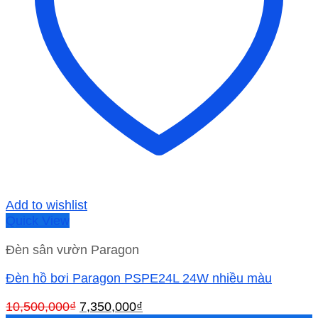
Add to wishlist
Quick View
Đèn sân vườn Paragon
Đèn hồ bơi Paragon PSPE24L 24W nhiều màu
Giá
Giá
10,500,000
₫
7,350,000
₫