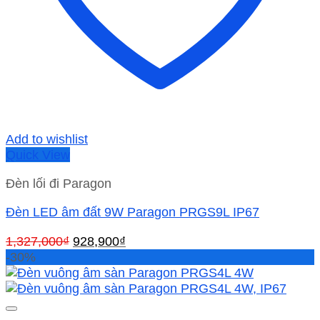
Add to wishlist
Quick View
Đèn lối đi Paragon
Đèn LED âm đất 9W Paragon PRGS9L IP67
Giá
Giá
1,327,000
₫
928,900
₫
gốc
hiện
-30%
là:
tại
1,327,000₫.
là:
928,900₫.