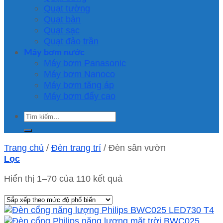
Quạt tường
Quạt bàn
Quạt sạc
Quạt đảo trần
Máy bơm nước
Máy bơm Panasonic
Máy bơm Nanoco
Máy bơm tăng áp
Máy bơm đẩy cao
Tìm
kiếm:
Trang chủ
/
Đèn trang trí
/
Đèn sân vườn
Lọc
Hiển thị 1–70 của 110 kết quả