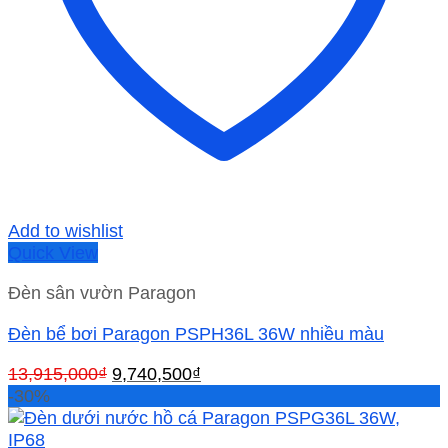
Add to wishlist
Quick View
Đèn sân vườn Paragon
Đèn bể bơi Paragon PSPH36L 36W nhiều màu
Giá
Giá
13,915,000
₫
9,740,500
₫
gốc
hiện
-30%
là:
tại
13,915,000₫.
là: