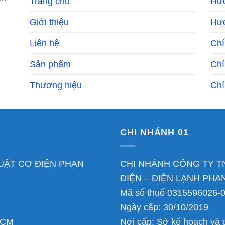
Trang chủ
Hư
Giới thiệu
Hướ
Liên hệ
Chí
Sản phẩm
Chí
Thương hiệu
Chí
CHI NHÁNH 01
UẬT CƠ ĐIỆN PHAN
CHI NHÁNH CÔNG TY T
ĐIỆN – ĐIỆN LẠNH PH
Mã số thuế 0315596026-
Ngày cấp: 30/10/2019
.HCM
Nơi cấp: Sở kế hoạch và