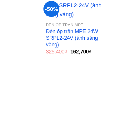
-50%
Add to
ĐÈN ỐP TRẦN MPE
wishlist
Đèn ốp trần MPE 24W
SRPL2-24V (ánh sáng
vàng)
Giá
Giá
325,400
₫
162,700
₫
gốc
hiện
là:
tại
325,400₫.
là:
162,700₫.