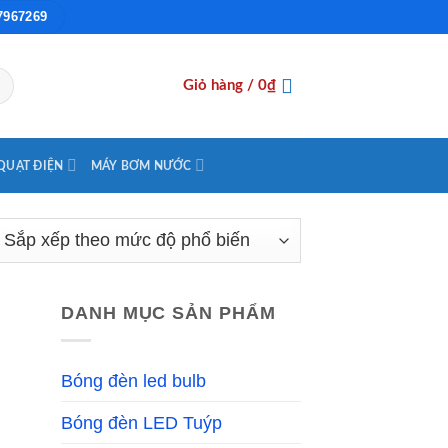
7967269
Giỏ hàng /
0
₫
QUẠT ĐIỆN
MÁY BƠM NƯỚC
DANH MỤC SẢN PHẨM
Bóng đèn led bulb
Bóng đèn LED Tuýp