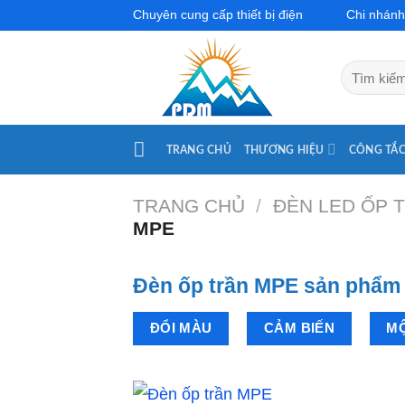
Skip
Chuyên cung cấp thiết bị điện
Chi nhánh
to
content
Tìm
kiếm:
TRANG CHỦ
THƯƠNG HIỆU
CÔNG TẮC
TRANG CHỦ
/
ĐÈN LED ỐP 
MPE
Đèn ốp trần MPE sản phẩm
ĐỔI MÀU
CẢM BIẾN
M