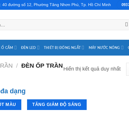
: 40 đường số 12, Phường Tăng Nhơn Phú, Tp. Hồ Chí Minh
093
 Ổ CẮM
ĐÈN LED
THIẾT BỊ ĐỐNG NGẮT
MÁY NƯỚC NÓNG
TRẦN
/
ĐÈN ỐP TRẦN
Hiển thị kết quả duy nhất
 đa dạng
ỘT MÀU
TĂNG GIẢM ĐỘ SÁNG