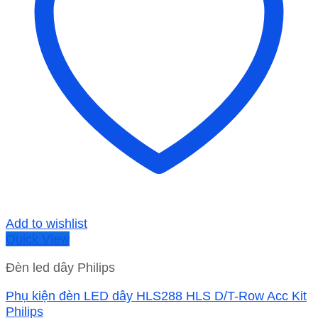
Add to wishlist
Quick View
Đèn led dây Philips
Phụ kiện đèn LED dây HLS288 HLS D/T-Row Acc Kit
Philips