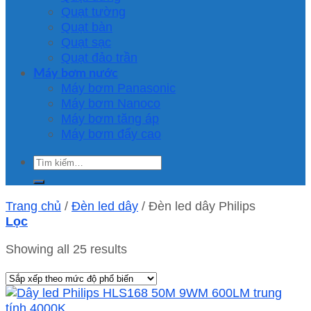
Quạt tường
Quạt bàn
Quạt sạc
Quạt đảo trần
Máy bơm nước
Máy bơm Panasonic
Máy bơm Nanoco
Máy bơm tăng áp
Máy bơm đẩy cao
Tìm
kiếm:
Trang chủ
/
Đèn led dây
/
Đèn led dây Philips
Lọc
Showing all 25 results