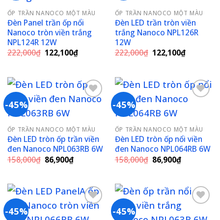
Add to
Add to
ỐP TRẦN NANOCO MỘT MÀU
ỐP TRẦN NANOCO MỘT MÀU
wishlist
wishlist
Đèn Panel trần ốp nổi
Đèn LED trần tròn viền
Nanoco tròn viền trắng
trắng Nanoco NPL126R
NPL124R 12W
12W
Giá
Giá
Giá
Giá
222,000
₫
122,100
₫
222,000
₫
122,100
₫
gốc
hiện
gốc
hiện
là:
tại
là:
tại
222,000₫.
là:
222,000₫.
là:
122,100₫.
122,100₫
-45%
-45%
Add to
Add to
ỐP TRẦN NANOCO MỘT MÀU
ỐP TRẦN NANOCO MỘT MÀU
wishlist
wishlist
Đèn LED tròn ốp trần viền
Đèn LED tròn ốp nổi viền
đen Nanoco NPL063RB 6W
đen Nanoco NPL064RB 6W
Giá
Giá
Giá
Giá
158,000
₫
86,900
₫
158,000
₫
86,900
₫
gốc
hiện
gốc
hiện
là:
tại
là:
tại
158,000₫.
là:
158,000₫.
là:
86,900₫.
86,900₫.
-45%
-45%