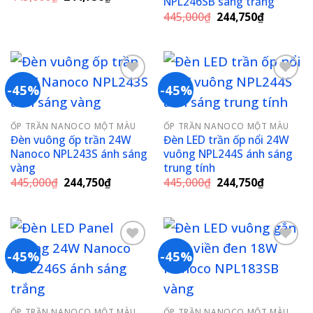
NPL246SB sáng trắng
gốc
hiện
Giá
Giá
là:
tại
445,000
₫
244,750
₫
gốc
hiện
445,000₫.
là:
là:
tại
244,750₫.
445,000₫.
là:
244,750₫
-45%
-45%
Add to
Add to
ỐP TRẦN NANOCO MỘT MÀU
ỐP TRẦN NANOCO MỘT MÀU
wishlist
wishlist
Đèn vuông ốp trần 24W
Đèn LED trần ốp nổi 24W
Nanoco NPL243S ánh sáng
vuông NPL244S ánh sáng
vàng
trung tính
Giá
Giá
Giá
Giá
445,000
₫
244,750
₫
445,000
₫
244,750
₫
gốc
hiện
gốc
hiện
là:
tại
là:
tại
445,000₫.
là:
445,000₫.
là:
244,750₫.
244,750₫
-45%
-45%
Add to
Add to
wishlist
wishlist
ỐP TRẦN NANOCO MỘT MÀU
ỐP TRẦN NANOCO MỘT MÀU