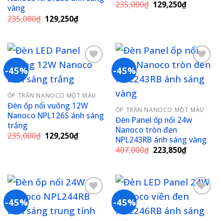
Giá
Giá
235,000
₫
129,250
₫
vàng
gốc
hiện
Giá
Giá
235,000
₫
129,250
₫
là:
tại
gốc
hiện
235,000₫.
là:
là:
tại
129,250₫
235,000₫.
là:
129,250₫.
-45%
-45%
Add to
Add to
ỐP TRẦN NANOCO MỘT MÀU
wishlist
wishlist
Đèn ốp nổi vuông 12W
ỐP TRẦN NANOCO MỘT MÀU
Nanoco NPL126S ánh sáng
Đèn Panel ốp nổi 24w
trắng
Nanoco tròn đen
Giá
Giá
235,000
₫
129,250
₫
NPL243RB ánh sáng vàng
gốc
hiện
Giá
Giá
là:
tại
407,000
₫
223,850
₫
gốc
hiện
235,000₫.
là:
là:
tại
129,250₫.
407,000₫.
là:
223,850₫
-45%
-45%
Add to
Add to