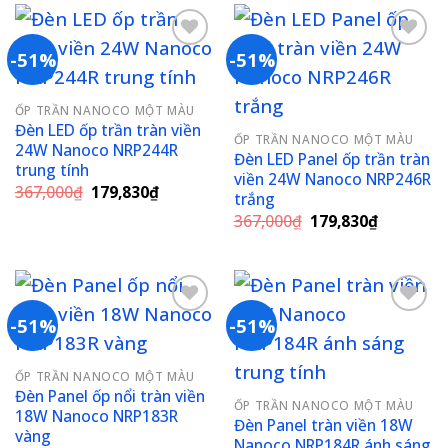
151,250₫.
179,830₫
-51%
-51%
Add to
Add to
ỐP TRẦN NANOCO MỘT MÀU
wishlist
wishlist
Đèn LED ốp trần tràn viền
ỐP TRẦN NANOCO MỘT MÀU
24W Nanoco NRP244R
Đèn LED Panel ốp trần tràn
trung tính
viền 24W Nanoco NRP246R
Giá
Giá
367,000
₫
179,830
₫
trắng
gốc
hiện
Giá
Giá
là:
tại
367,000
₫
179,830
₫
gốc
hiện
367,000₫.
là:
là:
tại
179,830₫.
367,000₫.
là:
179,830₫
-51%
-51%
Add to
Add to
ỐP TRẦN NANOCO MỘT MÀU
wishlist
wishlist
Đèn Panel ốp nổi tràn viền
ỐP TRẦN NANOCO MỘT MÀU
18W Nanoco NRP183R
Đèn Panel tràn viền 18W
vàng
Nanoco NRP184R ánh sáng