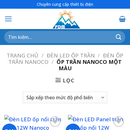
Skip
Chuyên cung cấp thiết bị điện
to
content
Tìm
kiếm:
TRANG CHỦ
/
ĐÈN LED ỐP TRẦN
/
ĐÈN ỐP
TRẦN NANOCO
/
ỐP TRẦN NANOCO MỘT
MÀU
LỌC