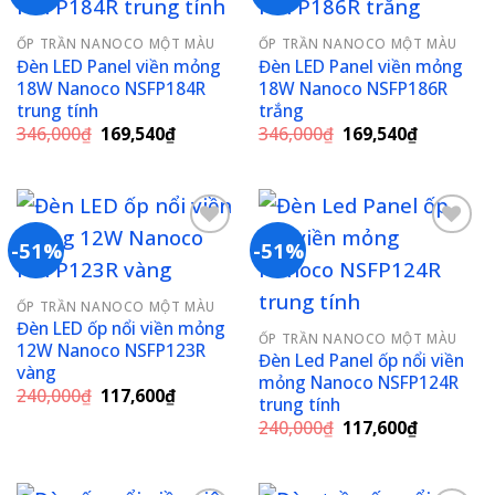
Add to
Add to
ỐP TRẦN NANOCO MỘT MÀU
ỐP TRẦN NANOCO MỘT MÀU
wishlist
wishlist
Đèn LED Panel viền mỏng
Đèn LED Panel viền mỏng
18W Nanoco NSFP184R
18W Nanoco NSFP186R
trung tính
trắng
Giá
Giá
Giá
Giá
346,000
₫
169,540
₫
346,000
₫
169,540
₫
gốc
hiện
gốc
hiện
là:
tại
là:
tại
346,000₫.
là:
346,000₫.
là:
169,540₫.
169,540₫
-51%
-51%
Add to
Add to
ỐP TRẦN NANOCO MỘT MÀU
wishlist
wishlist
Đèn LED ốp nổi viền mỏng
ỐP TRẦN NANOCO MỘT MÀU
12W Nanoco NSFP123R
Đèn Led Panel ốp nổi viền
vàng
mỏng Nanoco NSFP124R
Giá
Giá
240,000
₫
117,600
₫
trung tính
gốc
hiện
Giá
Giá
là:
tại
240,000
₫
117,600
₫
gốc
hiện
240,000₫.
là:
là:
tại
117,600₫.
240,000₫.
là:
117,600₫