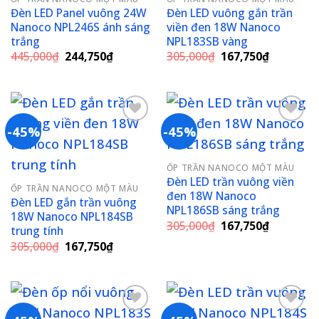
Đèn LED Panel vuông 24W
Đèn LED vuông gắn trần
Nanoco NPL246S ánh sáng
viền đen 18W Nanoco
trắng
NPL183SB vàng
Giá
Giá
Giá
Giá
445,000
₫
244,750
₫
305,000
₫
167,750
₫
gốc
hiện
gốc
hiện
là:
tại
là:
tại
445,000₫.
là:
305,000₫.
là:
244,750₫.
167,750₫
-45%
-45%
Add to
Add to
ỐP TRẦN NANOCO MỘT MÀU
wishlist
wishlist
Đèn LED trần vuông viền
ỐP TRẦN NANOCO MỘT MÀU
đen 18W Nanoco
Đèn LED gắn trần vuông
NPL186SB sáng trắng
18W Nanoco NPL184SB
Giá
Giá
305,000
₫
167,750
₫
trung tính
gốc
hiện
Giá
Giá
305,000
₫
167,750
₫
là:
tại
gốc
hiện
305,000₫.
là:
là:
tại
167,750₫
305,000₫.
là:
167,750₫.