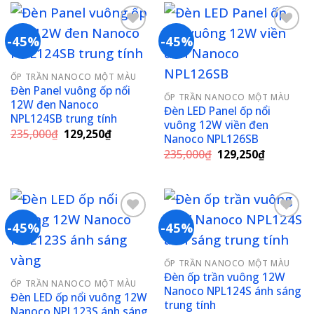
167,750₫.
-45%
-45%
Add to
Add to
ỐP TRẦN NANOCO MỘT MÀU
wishlist
wishlist
Đèn Panel vuông ốp nổi
ỐP TRẦN NANOCO MỘT MÀU
12W đen Nanoco
Đèn LED Panel ốp nổi
NPL124SB trung tính
vuông 12W viền đen
Giá
Giá
235,000
₫
129,250
₫
Nanoco NPL126SB
gốc
hiện
Giá
Giá
là:
tại
235,000
₫
129,250
₫
gốc
hiện
235,000₫.
là:
là:
tại
129,250₫.
235,000₫.
là:
129,250₫
-45%
-45%
Add to
Add to
ỐP TRẦN NANOCO MỘT MÀU
wishlist
wishlist
Đèn ốp trần vuông 12W
ỐP TRẦN NANOCO MỘT MÀU
Nanoco NPL124S ánh sáng
Đèn LED ốp nổi vuông 12W
trung tính
Nanoco NPL123S ánh sáng