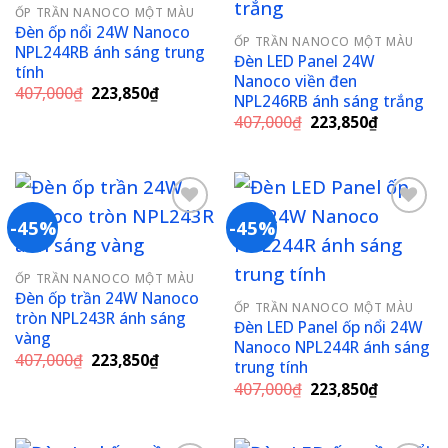
ỐP TRẦN NANOCO MỘT MÀU
wishlist
wishlist
Đèn ốp nổi 24W Nanoco
ỐP TRẦN NANOCO MỘT MÀU
NPL244RB ánh sáng trung
Đèn LED Panel 24W
tính
Nanoco viền đen
Giá
Giá
407,000
₫
223,850
₫
NPL246RB ánh sáng trắng
gốc
hiện
Giá
Giá
là:
tại
407,000
₫
223,850
₫
gốc
hiện
407,000₫.
là:
là:
tại
223,850₫.
407,000₫.
là:
223,850₫
-45%
-45%
Add to
Add to
ỐP TRẦN NANOCO MỘT MÀU
wishlist
wishlist
Đèn ốp trần 24W Nanoco
ỐP TRẦN NANOCO MỘT MÀU
tròn NPL243R ánh sáng
Đèn LED Panel ốp nổi 24W
vàng
Nanoco NPL244R ánh sáng
Giá
Giá
407,000
₫
223,850
₫
trung tính
gốc
hiện
Giá
Giá
là:
tại
407,000
₫
223,850
₫
gốc
hiện
407,000₫.
là:
là:
tại
223,850₫.
407,000₫.
là:
223,850₫