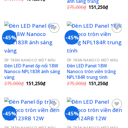
ánh sáng trắng
gốc
hiện
Giá
Giá
là:
tại
275,000
₫
151,250
₫
gốc
hiện
275,000₫.
là:
là:
tại
151,250₫.
275,000₫.
là:
151,250₫
-45%
-45%
Add to
Add to
wishlist
wishlist
ỐP TRẦN NANOCO MỘT MÀU
ỐP TRẦN NANOCO MỘT MÀU
Đèn LED Panel ốp nổi 18W
Đèn LED Panel 18W
Nanoco NPL183R ánh sáng
Nanoco tròn viền trắng
vàng
NPL184R trung tính
Giá
Giá
Giá
Giá
275,000
₫
151,250
₫
275,000
₫
151,250
₫
gốc
hiện
gốc
hiện
là:
tại
là:
tại
275,000₫.
là:
275,000₫.
là:
151,250₫.
151,250₫
-45%
-45%
Add to
Add to
ỐP TRẦN NANOCO MỘT MÀU
ỐP TRẦN NANOCO MỘT MÀU