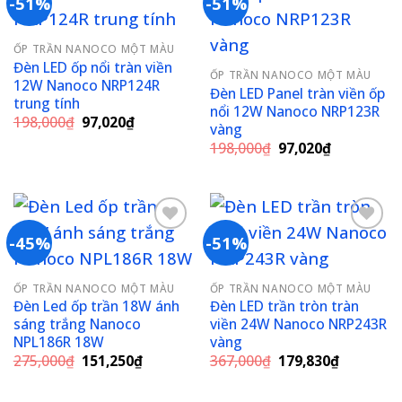
-51%
-51%
Add to
Add to
ỐP TRẦN NANOCO MỘT MÀU
wishlist
wishlist
Đèn LED ốp nổi tràn viền
ỐP TRẦN NANOCO MỘT MÀU
12W Nanoco NRP124R
Đèn LED Panel tràn viền ốp
trung tính
nổi 12W Nanoco NRP123R
Giá
Giá
198,000
₫
97,020
₫
vàng
gốc
hiện
Giá
Giá
là:
tại
198,000
₫
97,020
₫
gốc
hiện
198,000₫.
là:
là:
tại
97,020₫.
198,000₫.
là:
97,020₫.
-45%
-51%
Add to
Add to
ỐP TRẦN NANOCO MỘT MÀU
ỐP TRẦN NANOCO MỘT MÀU
wishlist
wishlist
Đèn Led ốp trần 18W ánh
Đèn LED trần tròn tràn
sáng trắng Nanoco
viền 24W Nanoco NRP243R
NPL186R 18W
vàng
Giá
Giá
Giá
Giá
275,000
₫
151,250
₫
367,000
₫
179,830
₫
gốc
hiện
gốc
hiện
là:
tại
là:
tại
275,000₫.
là:
367,000₫.
là: