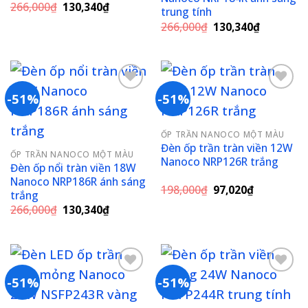
Giá
Giá
266,000
₫
130,340
₫
trung tính
gốc
hiện
Giá
Giá
là:
tại
266,000
₫
130,340
₫
gốc
hiện
266,000₫.
là:
là:
tại
130,340₫.
266,000₫.
là:
130,340₫
-51%
-51%
Add to
Add to
ỐP TRẦN NANOCO MỘT MÀU
wishlist
wishlist
Đèn ốp trần tràn viền 12W
ỐP TRẦN NANOCO MỘT MÀU
Nanoco NRP126R trắng
Đèn ốp nổi tràn viền 18W
Nanoco NRP186R ánh sáng
Giá
Giá
198,000
₫
97,020
₫
trắng
gốc
hiện
Giá
Giá
266,000
₫
130,340
₫
là:
tại
gốc
hiện
198,000₫.
là:
là:
tại
97,020₫.
266,000₫.
là:
130,340₫.
-51%
-51%
Add to
Add to