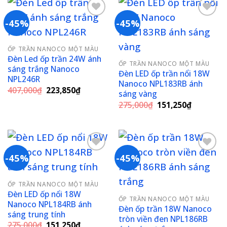
-45%
-45%
Add to
Add to
ỐP TRẦN NANOCO MỘT MÀU
wishlist
wishlist
Đèn Led ốp trần 24W ánh
ỐP TRẦN NANOCO MỘT MÀU
sáng trắng Nanoco
Đèn LED ốp trần nổi 18W
NPL246R
Nanoco NPL183RB ánh
Giá
Giá
407,000
₫
223,850
₫
sáng vàng
gốc
hiện
Giá
Giá
là:
tại
275,000
₫
151,250
₫
gốc
hiện
407,000₫.
là:
là:
tại
223,850₫.
275,000₫.
là:
151,250₫
-45%
-45%
Add to
Add to
ỐP TRẦN NANOCO MỘT MÀU
wishlist
wishlist
Đèn LED ốp nổi 18W
ỐP TRẦN NANOCO MỘT MÀU
Nanoco NPL184RB ánh
Đèn ốp trần 18W Nanoco
sáng trung tính
tròn viền đen NPL186RB
Giá
Giá
275,000
₫
151,250
₫