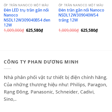
ỐP TRẦN NANOCO MỘT MÀU
ỐP TRẦN NANOCO MỘT MÀU
Đèn LED trụ trần gắn nổi
Đèn trần gắn nổi Nanoco
Nanoco
NSDL12W309040W54
NSDL12W309040B54 đen
trắng 12W
12W
Giá
Giá
Giá
Giá
1,009,000
₫
625,580
₫
1,009,000
₫
625,580
₫
gốc
hiện
gốc
hiện
là:
tại
là:
tại
1,009,000₫.
là:
1,009,000₫.
là:
625,580₫.
625,580
CÔNG TY PHAN DƯƠNG MINH
Nhà phân phối vật tư thiết bị điện chính hãng.
Của những thương hiệu như: Philips, Paragon,
Rạng Đông, Panasonic, Schneider, Cadivi,
Sino,..