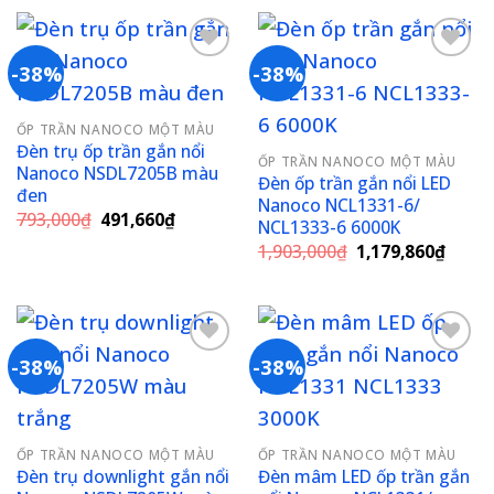
158,000₫.
là:
86,900₫.
-38%
-38%
Add to
Add to
ỐP TRẦN NANOCO MỘT MÀU
wishlist
wishlist
Đèn trụ ốp trần gắn nổi
ỐP TRẦN NANOCO MỘT MÀU
Nanoco NSDL7205B màu
Đèn ốp trần gắn nổi LED
đen
Nanoco NCL1331-6/
Giá
Giá
793,000
₫
491,660
₫
NCL1333-6 6000K
gốc
hiện
Giá
Giá
là:
tại
1,903,000
₫
1,179,860
₫
gốc
hiện
793,000₫.
là:
là:
tại
491,660₫.
1,903,000₫.
là:
1,179
-38%
-38%
Add to
Add to
wishlist
wishlist
ỐP TRẦN NANOCO MỘT MÀU
ỐP TRẦN NANOCO MỘT MÀU
Đèn trụ downlight gắn nổi
Đèn mâm LED ốp trần gắn