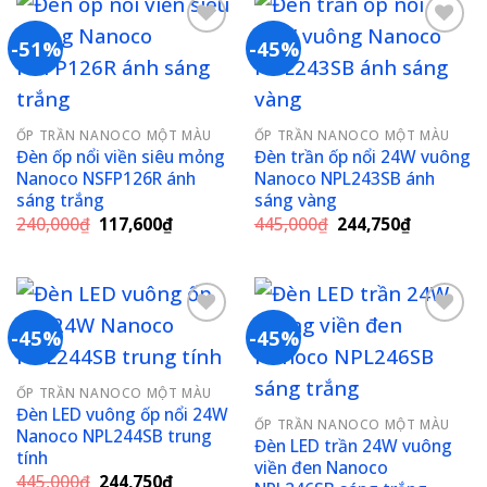
-51%
-45%
Add to
Add to
wishlist
wishlist
ỐP TRẦN NANOCO MỘT MÀU
ỐP TRẦN NANOCO MỘT MÀU
Đèn ốp nổi viền siêu mỏng
Đèn trần ốp nổi 24W vuông
Nanoco NSFP126R ánh
Nanoco NPL243SB ánh
sáng trắng
sáng vàng
Giá
Giá
Giá
Giá
240,000
₫
117,600
₫
445,000
₫
244,750
₫
gốc
hiện
gốc
hiện
là:
tại
là:
tại
240,000₫.
là:
445,000₫.
là:
117,600₫.
244,750₫
-45%
-45%
Add to
Add to
ỐP TRẦN NANOCO MỘT MÀU
wishlist
wishlist
Đèn LED vuông ốp nổi 24W
ỐP TRẦN NANOCO MỘT MÀU
Nanoco NPL244SB trung
Đèn LED trần 24W vuông
tính
viền đen Nanoco
Giá
Giá
445,000
₫
244,750
₫