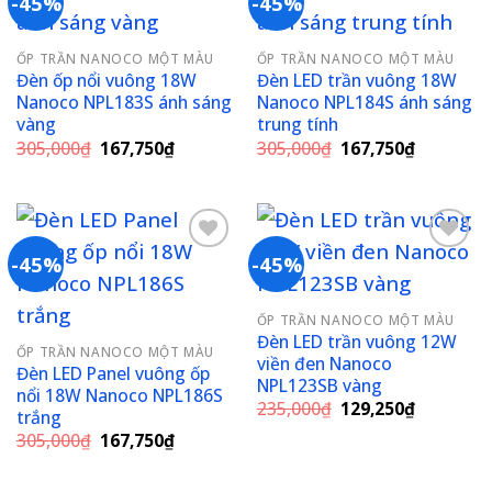
-45%
-45%
Add to
Add to
ỐP TRẦN NANOCO MỘT MÀU
ỐP TRẦN NANOCO MỘT MÀU
wishlist
wishlist
Đèn ốp nổi vuông 18W
Đèn LED trần vuông 18W
Nanoco NPL183S ánh sáng
Nanoco NPL184S ánh sáng
vàng
trung tính
Giá
Giá
Giá
Giá
305,000
₫
167,750
₫
305,000
₫
167,750
₫
gốc
hiện
gốc
hiện
là:
tại
là:
tại
305,000₫.
là:
305,000₫.
là:
167,750₫.
167,750₫
-45%
-45%
Add to
Add to
ỐP TRẦN NANOCO MỘT MÀU
wishlist
wishlist
Đèn LED trần vuông 12W
ỐP TRẦN NANOCO MỘT MÀU
viền đen Nanoco
Đèn LED Panel vuông ốp
NPL123SB vàng
nổi 18W Nanoco NPL186S
Giá
Giá
235,000
₫
129,250
₫
trắng
gốc
hiện
Giá
Giá
305,000
₫
167,750
₫
là:
tại
gốc
hiện
235,000₫.
là:
là:
tại
129,250₫
305,000₫.
là: