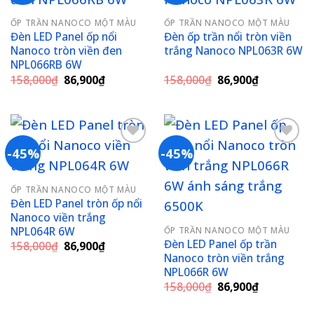
Add to
Add to
ỐP TRẦN NANOCO MỘT MÀU
ỐP TRẦN NANOCO MỘT MÀU
wishlist
wishlist
Đèn LED Panel ốp nổi
Đèn ốp trần nổi tròn viền
Nanoco tròn viền đen
trắng Nanoco NPL063R 6W
NPL066RB 6W
Giá
Giá
Giá
Giá
158,000
₫
86,900
₫
158,000
₫
86,900
₫
gốc
hiện
gốc
hiện
là:
tại
là:
tại
158,000₫.
là:
158,000₫.
là:
86,900₫.
86,900₫.
-45%
-45%
Add to
Add to
ỐP TRẦN NANOCO MỘT MÀU
wishlist
wishlist
Đèn LED Panel tròn ốp nổi
Nanoco viền trắng
NPL064R 6W
ỐP TRẦN NANOCO MỘT MÀU
Đèn LED Panel ốp trần
Giá
Giá
158,000
₫
86,900
₫
gốc
hiện
Nanoco tròn viền trắng
là:
tại
NPL066R 6W
158,000₫.
là:
Giá
Giá
158,000
₫
86,900
₫
86,900₫.
gốc
hiện
là:
tại