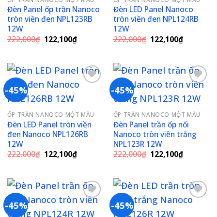
wishlist
wishlist
Đèn Panel ốp trần Nanoco
Đèn LED Panel Nanoco
tròn viền đen NPL123RB
tròn viền đen NPL124RB
12W
12W
Giá
Giá
Giá
Giá
222,000
₫
122,100
₫
222,000
₫
122,100
₫
gốc
hiện
gốc
hiện
là:
tại
là:
tại
222,000₫.
là:
222,000₫.
là:
122,100₫.
122,100₫
-45%
-45%
Add to
Add to
ỐP TRẦN NANOCO MỘT MÀU
ỐP TRẦN NANOCO MỘT MÀU
wishlist
wishlist
Đèn LED Panel tròn viền
Đèn Panel trần ốp nổi
đen Nanoco NPL126RB
Nanoco tròn viền trắng
12W
NPL123R 12W
Giá
Giá
Giá
Giá
222,000
₫
122,100
₫
222,000
₫
122,100
₫
gốc
hiện
gốc
hiện
là:
tại
là:
tại
222,000₫.
là:
222,000₫.
là:
122,100₫.
122,100₫
-45%
-45%