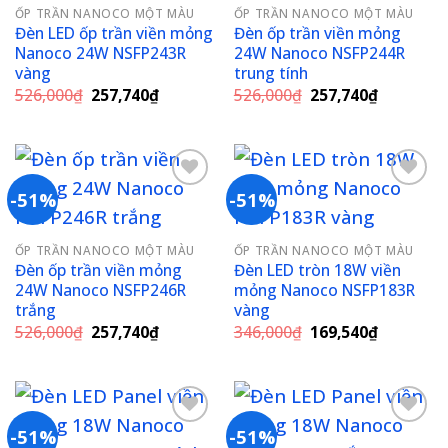
ỐP TRẦN NANOCO MỘT MÀU
ỐP TRẦN NANOCO MỘT MÀU
wishlist
wishlist
Đèn LED ốp trần viền mỏng
Đèn ốp trần viền mỏng
Nanoco 24W NSFP243R
24W Nanoco NSFP244R
vàng
trung tính
Giá
Giá
Giá
Giá
526,000
₫
257,740
₫
526,000
₫
257,740
₫
gốc
hiện
gốc
hiện
là:
tại
là:
tại
526,000₫.
là:
526,000₫.
là:
257,740₫.
257,740₫
-51%
-51%
Add to
Add to
ỐP TRẦN NANOCO MỘT MÀU
ỐP TRẦN NANOCO MỘT MÀU
wishlist
wishlist
Đèn ốp trần viền mỏng
Đèn LED tròn 18W viền
24W Nanoco NSFP246R
mỏng Nanoco NSFP183R
trắng
vàng
Giá
Giá
Giá
Giá
526,000
₫
257,740
₫
346,000
₫
169,540
₫
gốc
hiện
gốc
hiện
là:
tại
là:
tại
526,000₫.
là:
346,000₫.
là:
257,740₫.
169,540₫
-51%
-51%