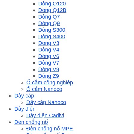
Dòng Q120
Dòng Q12B
Dòng Q7
Dòng Q9
Dòng S300
Dòng S400
Dòng V3
Dòng V4
Dòng V6
Dòng V7
Dòng V9
Dòng Z9
Ổ cắm công nghiệp
Ổ cắm Nanoco
Dây cáp
Dây cáp Nanoco
Dây điện
Dây điện Cadivi
Đèn chống nổ
Đèn chống nổ MPE