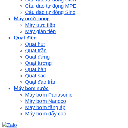
Cầu dao tự động MPE
Cầu dao tự động Sino
Máy nước nóng
Máy trực tiếp
Máy gián tiếp
Quạt điện
Quạt hút
Quạt trần
Quạt đứng
Quạt tường
Quạt bàn
Quạt sạc
Quạt đảo trần
Máy bơm nước
Máy bơm Panasonic
Máy bơm Nanoco
Máy bơm tăng áp
Máy bơm đẩy cao