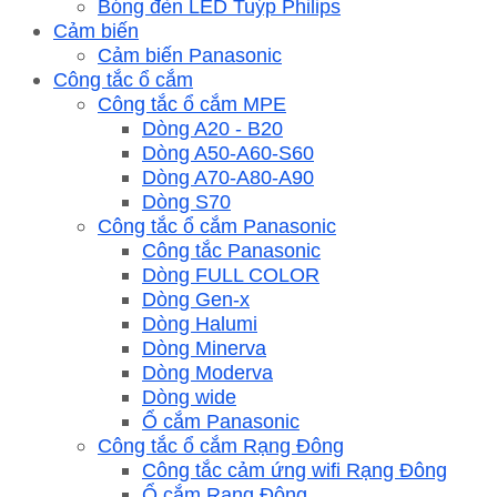
Bóng đèn LED Tuýp Philips
Cảm biến
Cảm biến Panasonic
Công tắc ổ cắm
Công tắc ổ cắm MPE
Dòng A20 - B20
Dòng A50-A60-S60
Dòng A70-A80-A90
Dòng S70
Công tắc ổ cắm Panasonic
Công tắc Panasonic
Dòng FULL COLOR
Dòng Gen-x
Dòng Halumi
Dòng Minerva
Dòng Moderva
Dòng wide
Ổ cắm Panasonic
Công tắc ổ cắm Rạng Đông
Công tắc cảm ứng wifi Rạng Đông
Ổ cắm Rạng Đông