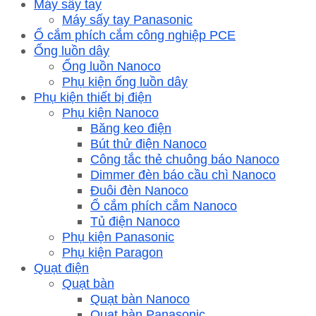
Máy sấy tay
Máy sấy tay Panasonic
Ổ cắm phích cắm công nghiệp PCE
Ống luồn dây
Ống luồn Nanoco
Phụ kiện ống luồn dây
Phụ kiện thiết bị điện
Phụ kiện Nanoco
Băng keo điện
Bút thử điện Nanoco
Công tắc thẻ chuông báo Nanoco
Dimmer đèn báo cầu chì Nanoco
Đuôi đèn Nanoco
Ổ cắm phích cắm Nanoco
Tủ điện Nanoco
Phụ kiện Panasonic
Phụ kiện Paragon
Quạt điện
Quạt bàn
Quạt bàn Nanoco
Quạt bàn Panasonic