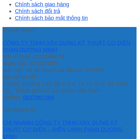
Chính sách giao hàng
Chính sách đổi trả
Chính sách bảo mật thông tin
Trụ sở chính
CÔNG TY TNHH XÂY DỰNG KỸ THUẬT CƠ ĐIỆN
PHAN DƯƠNG MINH
Mã số thuế: 0315596026
Ngày cấp: 29/03/2019
Nơi cấp: Sở kế hoạch và đầu tư TP.HCM
Địa chỉ trụ sở:
C16/6E Đường Liên ấp 2-3-4, Tổ 12 ấp 3, Xã Vĩnh
Lộc, Thành phố Hồ Chí Minh, Việt Nam
Hotline:
0937967269
Chi Nhánh 01
CHI NHÁNH CÔNG TY TNHH XÂY DỰNG KỸ
THUẬT CƠ ĐIỆN – ĐIỆN LẠNH PHAN DƯƠNG
MINH