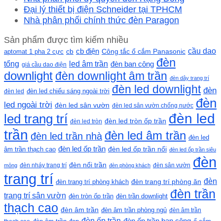
Đại lý thiết bị điện Schneider tại TPHCM
Nhà phân phối chính thức đèn Paragon
Sản phẩm được tìm kiếm nhiều
cầu dao
cb
cb điện
Công tắc ổ cắm Panasonic
aptomat 1 pha 2 cực
đèn
led âm trần
tổng
đèn ban công
giá cầu dao điện
downlight
đèn downlight âm trần
đèn dây trang trí
đèn led downlight
đèn
đèn led chiếu sáng ngoài trời
đèn led
đèn
led ngoài trời
đèn led sân vườn
đèn led sân vườn chống nước
đèn led
led trang trí
đèn led tròn ốp trần
đèn led tròn
trần
đèn led âm trần
đèn led trần nhà
đèn led
đèn led ốp trần
đèn led ốp trần nổi
âm trần thạch cao
đèn led ốp trần siêu
đèn
đèn nổi trần
đèn nháy trang trí
đèn sân vườn
mỏng
đèn phòng khách
trang trí
đèn
đèn trang trí phòng khách
đèn trang trí phòng ăn
đèn trần
trang trí sân vườn
đèn tròn ốp trần
đèn trần downlight
thạch cao
đèn âm trần
đèn âm trần phòng ngủ
đèn âm trần
đèn ốp trần
đèn ốp trần ban công