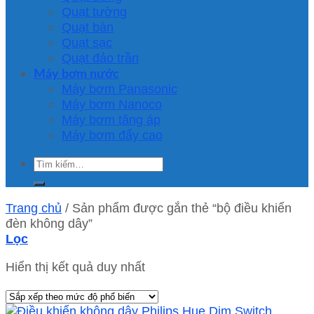
Quạt tường
Quạt bàn
Quạt sạc
Quạt đảo trần
Máy bơm nước
Máy bơm Panasonic
Máy bơm Nanoco
Máy bơm tăng áp
Máy bơm đẩy cao
Tìm
kiếm:
Trang chủ
/
Sản phẩm được gắn thẻ “bộ điều khiển
đèn không dây”
Lọc
Hiển thị kết quả duy nhất