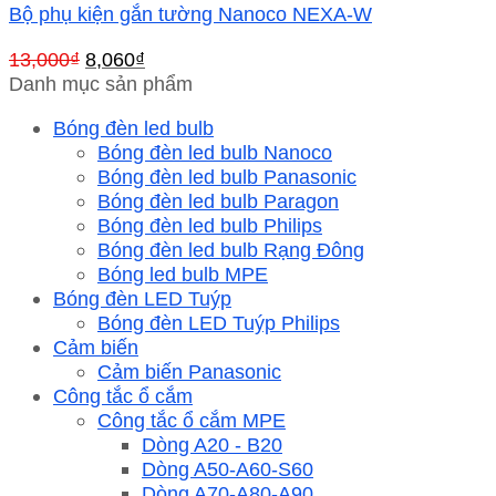
Bộ phụ kiện gắn tường Nanoco NEXA-W
Giá
Giá
13,000
₫
8,060
₫
gốc
hiện
Danh mục sản phẩm
là:
tại
Bóng đèn led bulb
13,000₫.
là:
Bóng đèn led bulb Nanoco
8,060₫.
Bóng đèn led bulb Panasonic
Bóng đèn led bulb Paragon
Bóng đèn led bulb Philips
Bóng đèn led bulb Rạng Đông
Bóng led bulb MPE
Bóng đèn LED Tuýp
Bóng đèn LED Tuýp Philips
Cảm biến
Cảm biến Panasonic
Công tắc ổ cắm
Công tắc ổ cắm MPE
Dòng A20 - B20
Dòng A50-A60-S60
Dòng A70-A80-A90