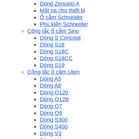
Dòng Zencelo A
Mặt nạ cho thiết bị
Ổ cắm Schneider
Phụ kiện Schneider
Công tắc ổ cắm Sino
Dòng S Concept
Dòng S18
Dòng S18C
Dòng S18CC
Dòng S19
Công tắc ổ cắm Uten
Dòng A5
Dòng A8
Dòng Q120
Dòng Q12B
Dòng Q7
Dòng Q9
Dòng S300
Dòng S400
Dòng V3