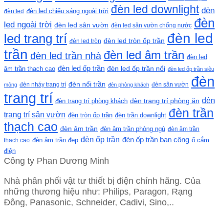
đèn led downlight
đèn
đèn led chiếu sáng ngoài trời
đèn led
đèn
led ngoài trời
đèn led sân vườn
đèn led sân vườn chống nước
đèn led
led trang trí
đèn led tròn ốp trần
đèn led tròn
trần
đèn led âm trần
đèn led trần nhà
đèn led
đèn led ốp trần
đèn led ốp trần nổi
âm trần thạch cao
đèn led ốp trần siêu
đèn
đèn nổi trần
đèn nháy trang trí
đèn sân vườn
mỏng
đèn phòng khách
trang trí
đèn
đèn trang trí phòng khách
đèn trang trí phòng ăn
đèn trần
trang trí sân vườn
đèn tròn ốp trần
đèn trần downlight
thạch cao
đèn âm trần
đèn âm trần phòng ngủ
đèn âm trần
đèn ốp trần
đèn ốp trần ban công
ổ cắm
thạch cao
đèn âm trần đẹp
điện
Công ty Phan Dương Minh
Nhà phân phối vật tư thiết bị điện chính hãng. Của
những thương hiệu như: Philips, Paragon, Rạng
Đông, Panasonic, Schneider, Cadivi, Sino,..