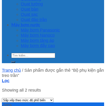
Quạt tường
Quạt bàn
Quạt sạc
Quạt đảo trần
Máy bơm nước
Máy bơm Panasonic
Máy bơm Nanoco
Máy bơm tăng áp
Máy bơm đẩy cao
Tìm
kiếm:
Trang chủ
/
Sản phẩm được gắn thẻ “Bộ phụ kiện gắn
treo trần”
Lọc
Showing all 2 results
-38%