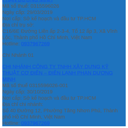
Mã số thuế: 0315596026
Ngày cấp: 29/03/2019
Nơi cấp: Sở kế hoạch và đầu tư TP.HCM
Địa chỉ trụ sở:
C16/6E Đường Liên ấp 2-3-4, Tổ 12 ấp 3, Xã Vĩnh
Lộc, Thành phố Hồ Chí Minh, Việt Nam
Hotline:
0937967269
Chi Nhánh 01
CHI NHÁNH CÔNG TY TNHH XÂY DỰNG KỸ
THUẬT CƠ ĐIỆN – ĐIỆN LẠNH PHAN DƯƠNG
MINH
Mã số thuế 0315596026-001
Ngày cấp: 30/10/2019
Nơi cấp: Sở kế hoạch và đầu tư TP.HCM
Địa chỉ chi nhánh:
Số 40 Đường 12, Phường Tăng Nhơn Phú, Thành
phố Hồ Chí Minh, Việt Nam
Hotline:
0937967269