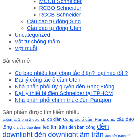
MCCB Schneider
RCBO Schneider
RCCB Schneider
Cầu dao tự động Sino
Cầu dao tự động Uten
Uncategorized
Vật tư chống thấm
Vợt muỗi
Bài viết mới
Có bao nhiêu loại công tắc điện? loại nào tốt ?
Đại lý công tắc ổ cắm Uten
Nhà phân phối ủy quyền đèn Rạng Đông
Đại lý thiết bị điện Schneider tại TPHCM
Nhà phân phối chính thức đèn Paragon
Sản phẩm được tìm kiếm nhiều
cầu dao
cb
cb điện
Công tắc ổ cắm Panasonic
aptomat 1 pha 2 cực
đèn
led âm trần
tổng
đèn ban công
giá cầu dao điện
downlight
đèn downlight âm trần
đèn dây trang trí