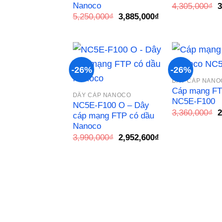
Nanoco
G
4,305,000
₫
3
g
Giá
Giá
5,250,000
₫
3,885,000
₫
l
gốc
hiện
4
là:
tại
5,250,000₫.
là:
3,885,000₫.
-26%
-26%
DÂY CÁP NANO
Cáp mạng FT
Add to
DÂY CÁP NANOCO
wishlist
NC5E-F100
NC5E-F100 O – Dây
G
3,360,000
₫
2
cáp mạng FTP có dầu
g
Nanoco
l
3
Giá
Giá
3,990,000
₫
2,952,600
₫
gốc
hiện
là:
tại
3,990,000₫.
là:
2,952,600₫.