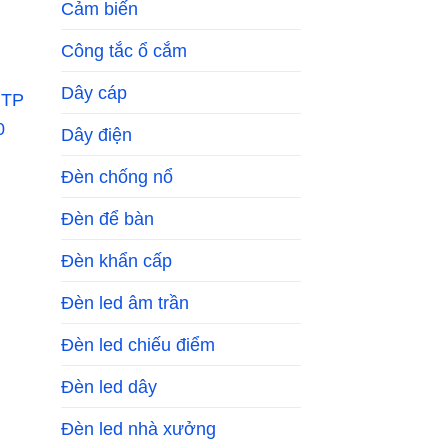
Cảm biến
tại
00₫.
là:
847,300₫.
Công tắc ổ cắm
Dây cáp
Dây điện
Đèn chống nổ
 to
list
Đèn để bàn
Giá
hiện
tại
Đèn khẩn cấp
.
là:
621,600₫.
Đèn led âm trần
Đèn led chiếu điểm
Đèn led dây
Đèn led nhà xưởng