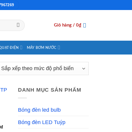
7967269
Giỏ hàng /
0
₫
QUẠT ĐIỆN
MÁY BƠM NƯỚC
DANH MỤC SẢN PHẨM
Bóng đèn led bulb
 to
list
Bóng đèn LED Tuýp
Giá
0
₫
hiện