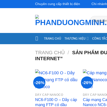
Skip
Chuyên cung cấp thiết bị điện
Chi nhánh
to
content
Tìm
kiếm:
TRANG CHỦ
THƯƠNG HIỆU
CÔNG TẮC
TRANG CHỦ
/
SẢN PHẨM ĐƯ
INTERNET”
-26%
-26%
Add to
DÂY CÁP NANOCO
DÂY CÁP NANO
wishlist
NC6-F100 O – Dây cáp
Cáp mạng Ca
mạng FTP có dầu
Nanoco NC6-