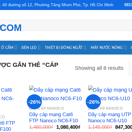
: 40 đường số 12, Phường Tăng Nhơn Phú, Tp. Hồ Chí Minh
093
 Ổ CẮM
ĐÈN LED
THIẾT BỊ ĐỐNG NGẮT
MÁY NƯỚC NÓNG
ỢC GẮN THẺ “CÁP
Showing all 8 results
-26%
-26%
DÂY CÁP NANOCO
DÂY CÁP NANOCO
Dây cáp mạng Cat6
Dây cáp mạng UTP
Add to
Add to
Add
CO
wishlist
wishlist
wish
FTP Nanoco NC6-F10
Nanoco NC6-U10
t6 FTP
Giá
Giá
Giá
1,460,000
₫
1,080,400
₫
1,145,000
₫
847,30
F100
gốc
hiện
gốc