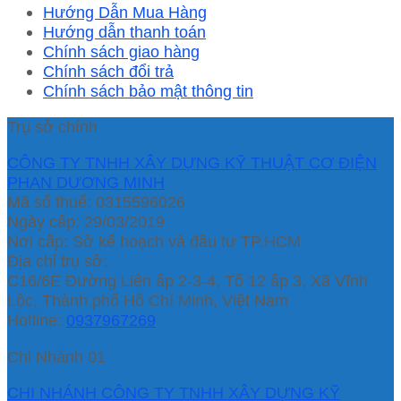
Hướng Dẫn Mua Hàng
Hướng dẫn thanh toán
Chính sách giao hàng
Chính sách đổi trả
Chính sách bảo mật thông tin
Trụ sở chính
CÔNG TY TNHH XÂY DỰNG KỸ THUẬT CƠ ĐIỆN
PHAN DƯƠNG MINH
Mã số thuế: 0315596026
Ngày cấp: 29/03/2019
Nơi cấp: Sở kế hoạch và đầu tư TP.HCM
Địa chỉ trụ sở:
C16/6E Đường Liên ấp 2-3-4, Tổ 12 ấp 3, Xã Vĩnh
Lộc, Thành phố Hồ Chí Minh, Việt Nam
Hotline:
0937967269
Chi Nhánh 01
CHI NHÁNH CÔNG TY TNHH XÂY DỰNG KỸ