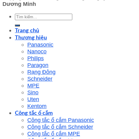
Dương Minh
Tìm
kiếm:
Trang chủ
Thương hiệu
Panasonic
Nanoco
Philips
Paragon
Rạng Đông
Schneider
MPE
Sino
Uten
Kentom
Công tắc ổ cắm
Công tắc ổ cắm Panasonic
Công tắc ổ cắm Schneider
Công tắc ổ cắm MPE