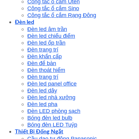
Công tắc ổ cắm Uten
Công tắc ổ cắm Sino
Công tắc ổ cắm Rạng Đông
Đèn led
Đèn led âm trần
Đèn led chiếu điểm
Đèn led ốp trần
Đèn trang trí
Đèn khẩn cấp
Đèn để bàn
Đèn thoát hiểm
Đèn trang trí
Đèn led panel office
Đèn led dây
Đèn led nhà xưởng
Đèn led pha
Đèn LED phòng sạch
Bóng đèn led bulb
Bóng đèn LED Tuýp
Thiết Bị Đống Ngắt
Cầu dao tự động Panasonic