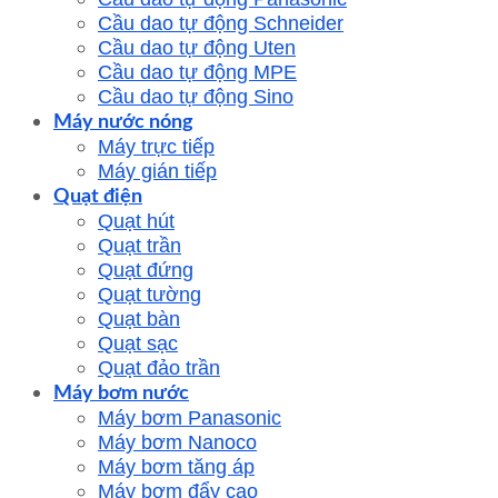
Cầu dao tự động Schneider
Cầu dao tự động Uten
Cầu dao tự động MPE
Cầu dao tự động Sino
Máy nước nóng
Máy trực tiếp
Máy gián tiếp
Quạt điện
Quạt hút
Quạt trần
Quạt đứng
Quạt tường
Quạt bàn
Quạt sạc
Quạt đảo trần
Máy bơm nước
Máy bơm Panasonic
Máy bơm Nanoco
Máy bơm tăng áp
Máy bơm đẩy cao