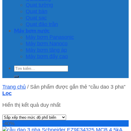
Quạt tường
Quạt bàn
Quạt sạc
Quạt đảo trần
Máy bơm nước
Máy bơm Panasonic
Máy bơm Nanoco
Máy bơm tăng áp
Máy bơm đẩy cao
Tìm
kiếm:
Trang chủ
/
Sản phẩm được gắn thẻ “cầu dao 3 pha”
Lọc
Hiển thị kết quả duy nhất
-40%