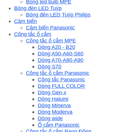
Bóng led bulb MPE
Bóng đèn LED Tuýp
Bóng đèn LED Tuýp Philips
Cảm biến
Cảm biến Panasonic
Công tắc ổ cắm
Công tắc ổ cắm MPE
Dòng A20 - B20
Dòng A50-A60-S60
Dòng A70-A80-A90
Dòng S70
Công tắc ổ cắm Panasonic
Công tắc Panasonic
Dòng FULL COLOR
Dòng Gen-x
Dòng Halumi
Dòng Minerva
Dòng Moderva
Dòng wide
Ổ cắm Panasonic
Công tắc ổ cắm Rạng Đông