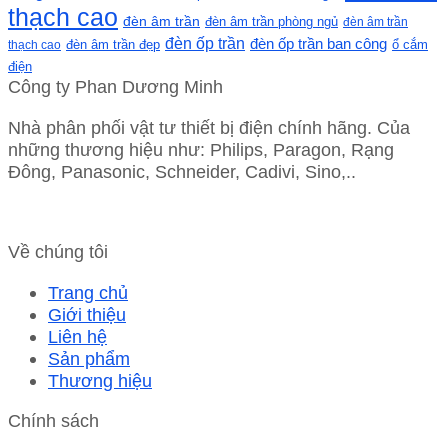
thạch cao
đèn âm trần
đèn âm trần phòng ngủ
đèn âm trần
đèn ốp trần
đèn ốp trần ban công
ổ cắm
thạch cao
đèn âm trần đẹp
điện
Công ty Phan Dương Minh
Nhà phân phối vật tư thiết bị điện chính hãng. Của
những thương hiệu như: Philips, Paragon, Rạng
Đông, Panasonic, Schneider, Cadivi, Sino,..
Về chúng tôi
Trang chủ
Giới thiệu
Liên hệ
Sản phẩm
Thương hiệu
Chính sách