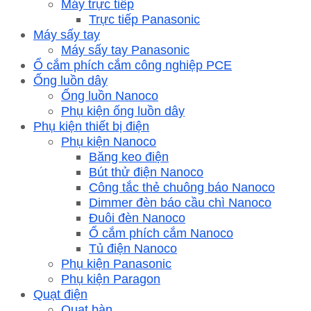
Máy trực tiếp
Trực tiếp Panasonic
Máy sấy tay
Máy sấy tay Panasonic
Ổ cắm phích cắm công nghiệp PCE
Ống luồn dây
Ống luồn Nanoco
Phụ kiện ống luồn dây
Phụ kiện thiết bị điện
Phụ kiện Nanoco
Băng keo điện
Bút thử điện Nanoco
Công tắc thẻ chuông báo Nanoco
Dimmer đèn báo cầu chì Nanoco
Đuôi đèn Nanoco
Ổ cắm phích cắm Nanoco
Tủ điện Nanoco
Phụ kiện Panasonic
Phụ kiện Paragon
Quạt điện
Quạt bàn