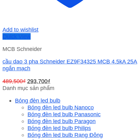
Add to wishlist
Quick View
MCB Schneider
cầu dao 3 pha Schneider EZ9F34325 MCB 4.5kA 25A
ngắn mạch
Giá
Giá
489,500
₫
293,700
₫
gốc
hiện
Danh mục sản phẩm
là:
tại
Bóng đèn led bulb
489,500₫.
là:
Bóng đèn led bulb Nanoco
293,700₫.
Bóng đèn led bulb Panasonic
Bóng đèn led bulb Paragon
Bóng đèn led bulb Philips
Bóng đèn led bulb Rạng Đông