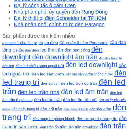
Đại lý công tắc ổ cắm Uten
Nhà phân phối ủy quyền đèn Rạng Đông
Đại lý thiết bị điện Schneider tại TPHCM
Nhà phân phối chính thức đèn Paragon
Sản phẩm được tìm kiếm nhiều
cầu dao
cb
cb điện
Công tắc ổ cắm Panasonic
aptomat 1 pha 2 cực
đèn
led âm trần
tổng
đèn ban công
giá cầu dao điện
downlight
đèn downlight âm trần
đèn dây trang trí
đèn led downlight
đèn
đèn led chiếu sáng ngoài trời
đèn led
đèn
led ngoài trời
đèn led sân vườn
đèn led sân vườn chống nước
đèn led
led trang trí
đèn led tròn ốp trần
đèn led tròn
trần
đèn led âm trần
đèn led trần nhà
đèn led
đèn led ốp trần
đèn led ốp trần nổi
âm trần thạch cao
đèn led ốp trần siêu
đèn
đèn nổi trần
đèn nháy trang trí
đèn sân vườn
mỏng
đèn phòng khách
trang trí
đèn
đèn trang trí phòng khách
đèn trang trí phòng ăn
đèn trần
trang trí sân vườn
đèn tròn ốp trần
đèn trần downlight