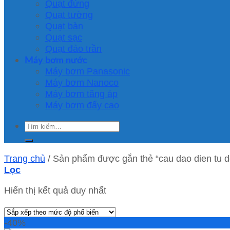
Quạt đứng
Quạt tường
Quạt bàn
Quạt sạc
Quạt đảo trần
Máy bơm nước
Máy bơm Panasonic
Máy bơm Nanoco
Máy bơm tăng áp
Máy bơm đẩy cao
Tìm
kiếm:
Trang chủ
/
Sản phẩm được gắn thẻ “cau dao dien tu d
Lọc
Hiển thị kết quả duy nhất
-40%