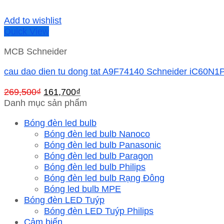
Add to wishlist
Quick View
MCB Schneider
cau dao dien tu dong tat A9F74140 Schneider iC60N1
Giá
Giá
269,500
₫
161,700
₫
gốc
hiện
Danh mục sản phẩm
là:
tại
Bóng đèn led bulb
269,500₫.
là:
Bóng đèn led bulb Nanoco
161,700₫.
Bóng đèn led bulb Panasonic
Bóng đèn led bulb Paragon
Bóng đèn led bulb Philips
Bóng đèn led bulb Rạng Đông
Bóng led bulb MPE
Bóng đèn LED Tuýp
Bóng đèn LED Tuýp Philips
Cảm biến