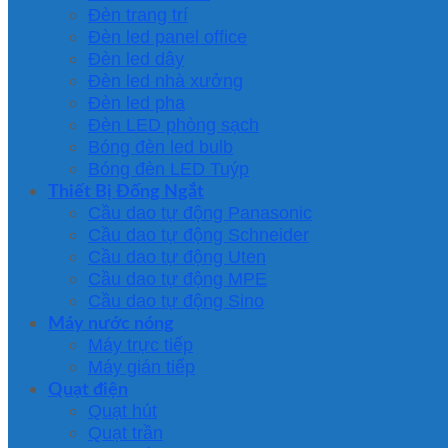
Đèn trang trí
Đèn led panel office
Đèn led dây
Đèn led nhà xưởng
Đèn led pha
Đèn LED phòng sạch
Bóng đèn led bulb
Bóng đèn LED Tuýp
Thiết Bị Đống Ngắt
Cầu dao tự động Panasonic
Cầu dao tự động Schneider
Cầu dao tự động Uten
Cầu dao tự động MPE
Cầu dao tự động Sino
Máy nước nóng
Máy trực tiếp
Máy gián tiếp
Quạt điện
Quạt hút
Quạt trần