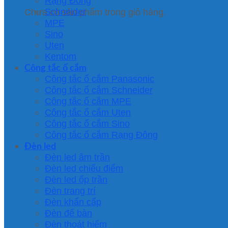
Rạng Đông
Schneider
Chưa có sản phẩm trong giỏ hàng.
MPE
Sino
Uten
Kentom
Công tắc ổ cắm
Công tắc ổ cắm Panasonic
Công tắc ổ cắm Schneider
Công tắc ổ cắm MPE
Công tắc ổ cắm Uten
Công tắc ổ cắm Sino
Công tắc ổ cắm Rạng Đông
Đèn led
Đèn led âm trần
Đèn led chiếu điểm
Đèn led ốp trần
Đèn trang trí
Đèn khẩn cấp
Đèn để bàn
Đèn thoát hiểm