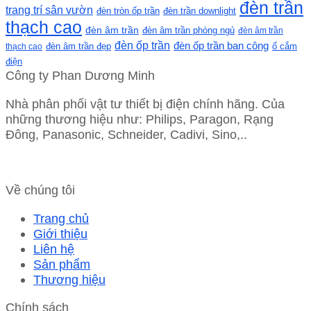
đèn trần
trang trí sân vườn
đèn tròn ốp trần
đèn trần downlight
thạch cao
đèn âm trần
đèn âm trần phòng ngủ
đèn âm trần
đèn ốp trần
đèn ốp trần ban công
ổ cắm
thạch cao
đèn âm trần đẹp
điện
Công ty Phan Dương Minh
Nhà phân phối vật tư thiết bị điện chính hãng. Của
những thương hiệu như: Philips, Paragon, Rạng
Đông, Panasonic, Schneider, Cadivi, Sino,..
Về chúng tôi
Trang chủ
Giới thiệu
Liên hệ
Sản phẩm
Thương hiệu
Chính sách