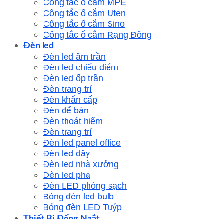
Công tắc ổ cắm MPE
Công tắc ổ cắm Uten
Công tắc ổ cắm Sino
Công tắc ổ cắm Rạng Đông
Đèn led
Đèn led âm trần
Đèn led chiếu điểm
Đèn led ốp trần
Đèn trang trí
Đèn khẩn cấp
Đèn để bàn
Đèn thoát hiểm
Đèn trang trí
Đèn led panel office
Đèn led dây
Đèn led nhà xưởng
Đèn led pha
Đèn LED phòng sạch
Bóng đèn led bulb
Bóng đèn LED Tuýp
Thiết Bị Đống Ngắt