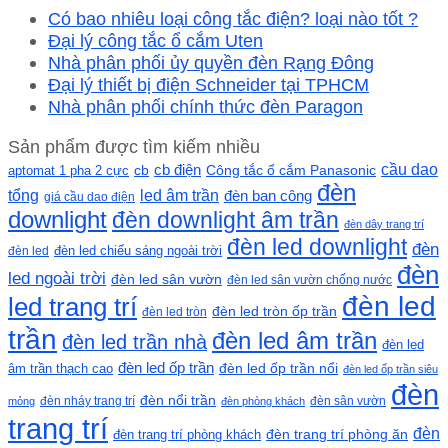
Có bao nhiêu loại công tắc điện? loại nào tốt ?
Đại lý công tắc ổ cắm Uten
Nhà phân phối ủy quyền đèn Rạng Đông
Đại lý thiết bị điện Schneider tại TPHCM
Nhà phân phối chính thức đèn Paragon
Sản phẩm được tìm kiếm nhiều
cầu dao
cb
cb điện
Công tắc ổ cắm Panasonic
aptomat 1 pha 2 cực
đèn
led âm trần
tổng
đèn ban công
giá cầu dao điện
downlight
đèn downlight âm trần
đèn dây trang trí
đèn led downlight
đèn
đèn led chiếu sáng ngoài trời
đèn led
đèn
led ngoài trời
đèn led sân vườn
đèn led sân vườn chống nước
đèn led
led trang trí
đèn led tròn ốp trần
đèn led tròn
trần
đèn led âm trần
đèn led trần nhà
đèn led
đèn led ốp trần
đèn led ốp trần nổi
âm trần thạch cao
đèn led ốp trần siêu
đèn
đèn nổi trần
đèn nháy trang trí
đèn sân vườn
mỏng
đèn phòng khách
trang trí
đèn
đèn trang trí phòng khách
đèn trang trí phòng ăn