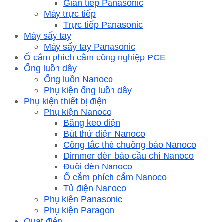
Gián tiếp Panasonic
Máy trực tiếp
Trực tiếp Panasonic
Máy sấy tay
Máy sấy tay Panasonic
Ổ cắm phích cắm công nghiệp PCE
Ống luồn dây
Ống luồn Nanoco
Phụ kiện ống luồn dây
Phụ kiện thiết bị điện
Phụ kiện Nanoco
Băng keo điện
Bút thử điện Nanoco
Công tắc thẻ chuông báo Nanoco
Dimmer đèn báo cầu chì Nanoco
Đuôi đèn Nanoco
Ổ cắm phích cắm Nanoco
Tủ điện Nanoco
Phụ kiện Panasonic
Phụ kiện Paragon
Quạt điện