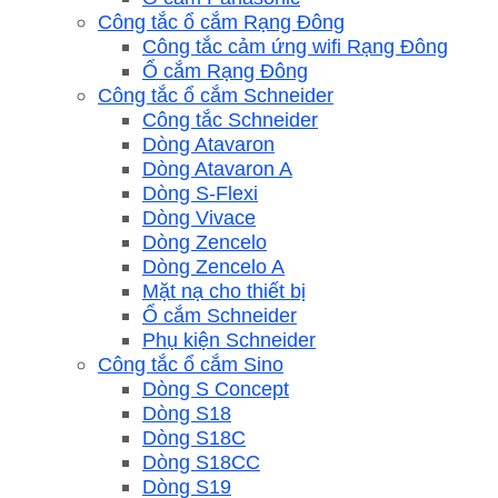
Công tắc ổ cắm Rạng Đông
Công tắc cảm ứng wifi Rạng Đông
Ổ cắm Rạng Đông
Công tắc ổ cắm Schneider
Công tắc Schneider
Dòng Atavaron
Dòng Atavaron A
Dòng S-Flexi
Dòng Vivace
Dòng Zencelo
Dòng Zencelo A
Mặt nạ cho thiết bị
Ổ cắm Schneider
Phụ kiện Schneider
Công tắc ổ cắm Sino
Dòng S Concept
Dòng S18
Dòng S18C
Dòng S18CC
Dòng S19