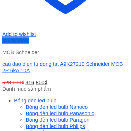
Add to wishlist
Quick View
MCB Schneider
cau dao dien tu dong tat A9K27210 Schneider MCB
2P 6kA 10A
Giá
Giá
528,000
₫
316,800
₫
gốc
hiện
Danh mục sản phẩm
là:
tại
Bóng đèn led bulb
528,000₫.
là:
Bóng đèn led bulb Nanoco
316,800₫.
Bóng đèn led bulb Panasonic
Bóng đèn led bulb Paragon
Bóng đèn led bulb Philips