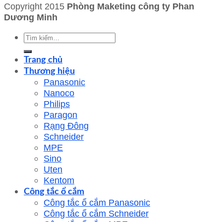
Copyright 2015
Phòng Maketing công ty Phan
Dương Minh
Tìm
kiếm:
Trang chủ
Thương hiệu
Panasonic
Nanoco
Philips
Paragon
Rạng Đông
Schneider
MPE
Sino
Uten
Kentom
Công tắc ổ cắm
Công tắc ổ cắm Panasonic
Công tắc ổ cắm Schneider