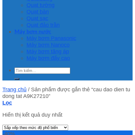
Quạt tường
Quạt bàn
Quạt sạc
Quạt đảo trần
Máy bơm nước
Máy bơm Panasonic
Máy bơm Nanoco
Máy bơm tăng áp
Máy bơm đẩy cao
Tìm
kiếm:
Trang chủ
/
Sản phẩm được gắn thẻ “cau dao dien tu
dong tat A9K27210”
Lọc
Hiển thị kết quả duy nhất
-40%