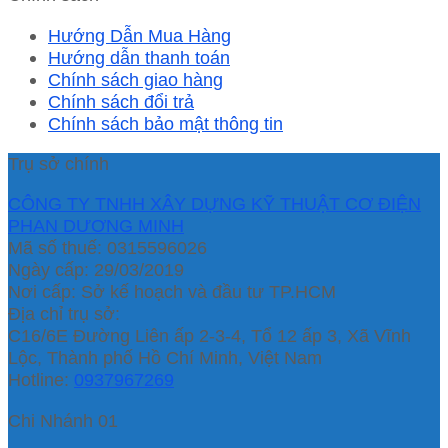
Hướng Dẫn Mua Hàng
Hướng dẫn thanh toán
Chính sách giao hàng
Chính sách đổi trả
Chính sách bảo mật thông tin
Trụ sở chính
CÔNG TY TNHH XÂY DỰNG KỸ THUẬT CƠ ĐIỆN
PHAN DƯƠNG MINH
Mã số thuế: 0315596026
Ngày cấp: 29/03/2019
Nơi cấp: Sở kế hoạch và đầu tư TP.HCM
Địa chỉ trụ sở:
C16/6E Đường Liên ấp 2-3-4, Tổ 12 ấp 3, Xã Vĩnh
Lộc, Thành phố Hồ Chí Minh, Việt Nam
Hotline:
0937967269
Chi Nhánh 01