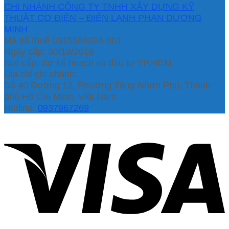
CHI NHÁNH CÔNG TY TNHH XÂY DỰNG KỸ
THUẬT CƠ ĐIỆN – ĐIỆN LẠNH PHAN DƯƠNG
MINH
Mã số thuế 0315596026-001
Ngày cấp: 30/10/2019
Nơi cấp: Sở kế hoạch và đầu tư TP.HCM
Địa chỉ chi nhánh:
Số 40 Đường 12, Phường Tăng Nhơn Phú, Thành
phố Hồ Chí Minh, Việt Nam
Hotline:
0937967269