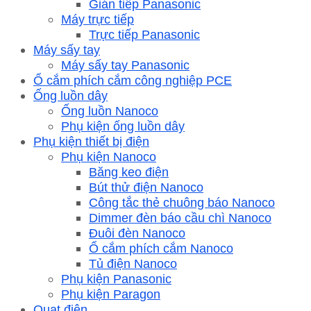
Gián tiếp Panasonic
Máy trực tiếp
Trực tiếp Panasonic
Máy sấy tay
Máy sấy tay Panasonic
Ổ cắm phích cắm công nghiệp PCE
Ống luồn dây
Ống luồn Nanoco
Phụ kiện ống luồn dây
Phụ kiện thiết bị điện
Phụ kiện Nanoco
Băng keo điện
Bút thử điện Nanoco
Công tắc thẻ chuông báo Nanoco
Dimmer đèn báo cầu chì Nanoco
Đuôi đèn Nanoco
Ổ cắm phích cắm Nanoco
Tủ điện Nanoco
Phụ kiện Panasonic
Phụ kiện Paragon
Quạt điện