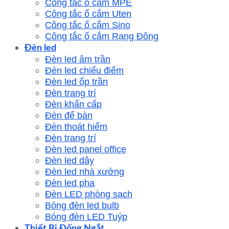
Công tắc ổ cắm MPE
Công tắc ổ cắm Uten
Công tắc ổ cắm Sino
Công tắc ổ cắm Rạng Đông
Đèn led
Đèn led âm trần
Đèn led chiếu điểm
Đèn led ốp trần
Đèn trang trí
Đèn khẩn cấp
Đèn để bàn
Đèn thoát hiểm
Đèn trang trí
Đèn led panel office
Đèn led dây
Đèn led nhà xưởng
Đèn led pha
Đèn LED phòng sạch
Bóng đèn led bulb
Bóng đèn LED Tuýp
Thiết Bị Đống Ngắt