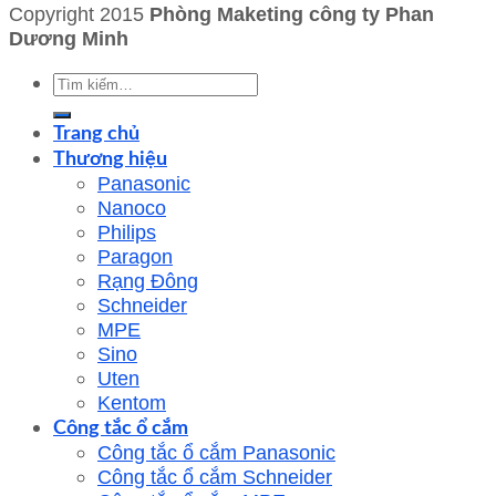
Copyright 2015
Phòng Maketing công ty Phan
Dương Minh
Tìm
kiếm:
Trang chủ
Thương hiệu
Panasonic
Nanoco
Philips
Paragon
Rạng Đông
Schneider
MPE
Sino
Uten
Kentom
Công tắc ổ cắm
Công tắc ổ cắm Panasonic
Công tắc ổ cắm Schneider