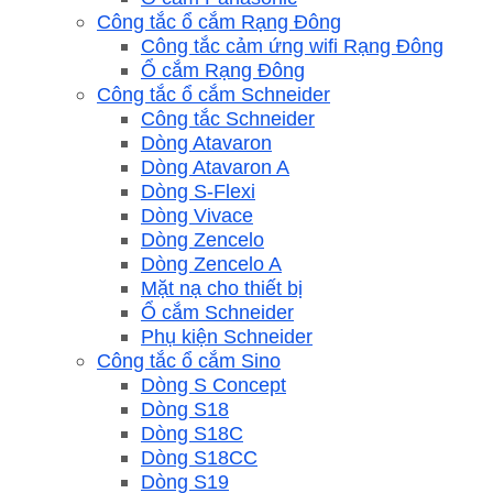
Công tắc ổ cắm Rạng Đông
Công tắc cảm ứng wifi Rạng Đông
Ổ cắm Rạng Đông
Công tắc ổ cắm Schneider
Công tắc Schneider
Dòng Atavaron
Dòng Atavaron A
Dòng S-Flexi
Dòng Vivace
Dòng Zencelo
Dòng Zencelo A
Mặt nạ cho thiết bị
Ổ cắm Schneider
Phụ kiện Schneider
Công tắc ổ cắm Sino
Dòng S Concept
Dòng S18
Dòng S18C
Dòng S18CC
Dòng S19