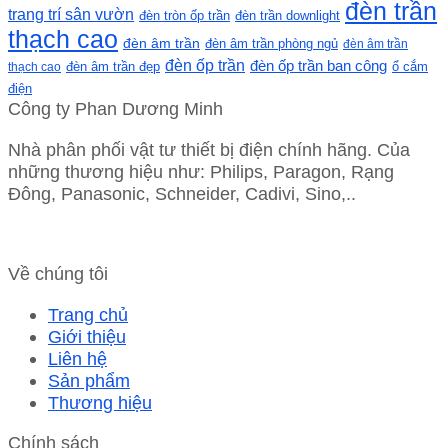
đèn trần
trang trí sân vườn
đèn tròn ốp trần
đèn trần downlight
thạch cao
đèn âm trần
đèn âm trần phòng ngủ
đèn âm trần
đèn ốp trần
đèn ốp trần ban công
ổ cắm
thạch cao
đèn âm trần đẹp
điện
Công ty Phan Dương Minh
Nhà phân phối vật tư thiết bị điện chính hãng. Của
những thương hiệu như: Philips, Paragon, Rạng
Đông, Panasonic, Schneider, Cadivi, Sino,..
Về chúng tôi
Trang chủ
Giới thiệu
Liên hệ
Sản phẩm
Thương hiệu
Chính sách