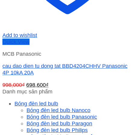
Add to wishlist
Quick View
MCB Panasonic
cau dao dien tu dong tat BBD4204CHHV Panasonic
4P 10kA 20A
Giá
Giá
998,000
₫
698,600
₫
gốc
hiện
Danh mục sản phẩm
là:
tại
Bóng đèn led bulb
998,000₫.
là:
Bóng đèn led bulb Nanoco
698,600₫.
Bóng đèn led bulb Panasonic
Bóng đèn led bulb Paragon
Bóng đèn led bulb Philips