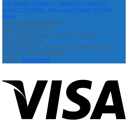
CHI NHÁNH CÔNG TY TNHH XÂY DỰNG KỸ
THUẬT CƠ ĐIỆN – ĐIỆN LẠNH PHAN DƯƠNG
MINH
Mã số thuế 0315596026-001
Ngày cấp: 30/10/2019
Nơi cấp: Sở kế hoạch và đầu tư TP.HCM
Địa chỉ chi nhánh:
Số 40 Đường 12, Phường Tăng Nhơn Phú, Thành
phố Hồ Chí Minh, Việt Nam
Hotline:
0937967269