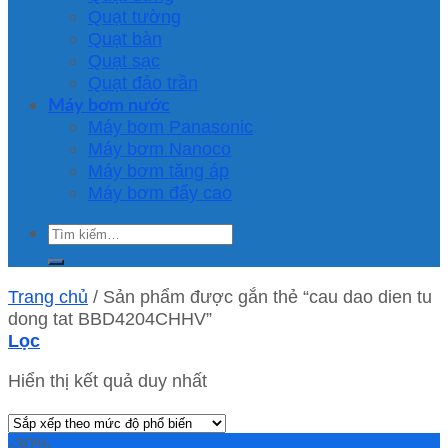
Quạt tường
Quạt bàn
Quạt sạc
Quạt đảo trần
Máy bơm nước
Máy bơm Panasonic
Máy bơm Nanoco
Máy bơm tăng áp
Máy bơm đẩy cao
Tìm
kiếm:
Trang chủ
/
Sản phẩm được gắn thẻ “cau dao dien tu
dong tat BBD4204CHHV”
Lọc
Hiển thị kết quả duy nhất
-30%