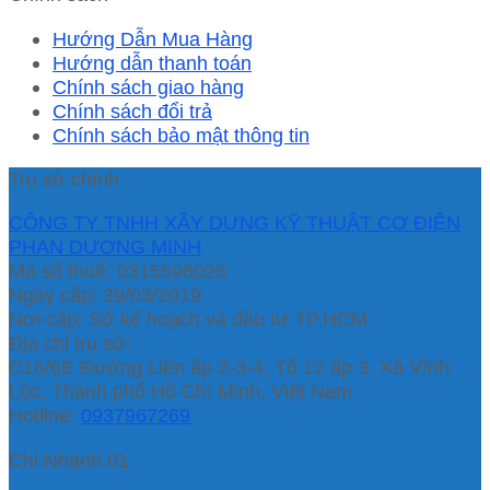
Hướng Dẫn Mua Hàng
Hướng dẫn thanh toán
Chính sách giao hàng
Chính sách đổi trả
Chính sách bảo mật thông tin
Trụ sở chính
CÔNG TY TNHH XÂY DỰNG KỸ THUẬT CƠ ĐIỆN
PHAN DƯƠNG MINH
Mã số thuế: 0315596026
Ngày cấp: 29/03/2019
Nơi cấp: Sở kế hoạch và đầu tư TP.HCM
Địa chỉ trụ sở:
C16/6E Đường Liên ấp 2-3-4, Tổ 12 ấp 3, Xã Vĩnh
Lộc, Thành phố Hồ Chí Minh, Việt Nam
Hotline:
0937967269
Chi Nhánh 01