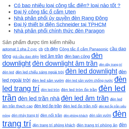
Có bao nhiêu loại công tắc điện? loại nào tốt ?
Đại lý công tắc ổ cắm Uten
Nhà phân phối ủy quyền đèn Rạng Đông
Đại lý thiết bị điện Schneider tại TPHCM
Nhà phân phối chính thức đèn Paragon
Sản phẩm được tìm kiếm nhiều
cầu dao
cb
cb điện
Công tắc ổ cắm Panasonic
aptomat 1 pha 2 cực
đèn
led âm trần
tổng
đèn ban công
giá cầu dao điện
downlight
đèn downlight âm trần
đèn dây trang trí
đèn led downlight
đèn
đèn led chiếu sáng ngoài trời
đèn led
đèn
led ngoài trời
đèn led sân vườn
đèn led sân vườn chống nước
đèn led
led trang trí
đèn led tròn ốp trần
đèn led tròn
trần
đèn led âm trần
đèn led trần nhà
đèn led
đèn led ốp trần
đèn led ốp trần nổi
âm trần thạch cao
đèn led ốp trần siêu
đèn
đèn nổi trần
đèn nháy trang trí
đèn sân vườn
mỏng
đèn phòng khách
trang trí
đèn
đèn trang trí phòng khách
đèn trang trí phòng ăn