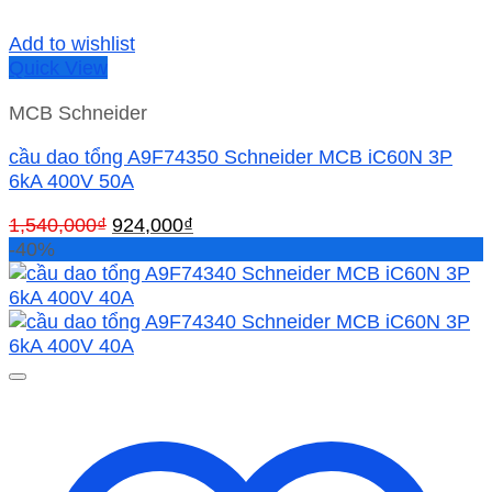
Add to wishlist
Quick View
MCB Schneider
cầu dao tổng A9F74350 Schneider MCB iC60N 3P
6kA 400V 50A
Giá
Giá
1,540,000
₫
924,000
₫
gốc
hiện
-40%
là:
tại
1,540,000₫.
là:
924,000₫.