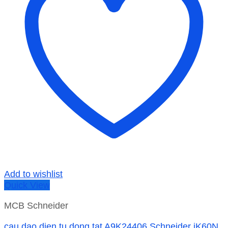
Add to wishlist
Quick View
MCB Schneider
cau dao dien tu dong tat A9K24406 Schneider iK60N