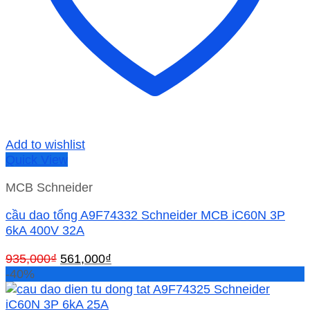
Add to wishlist
Quick View
MCB Schneider
cầu dao tổng A9F74332 Schneider MCB iC60N 3P
6kA 400V 32A
Giá
Giá
935,000
₫
561,000
₫
gốc
hiện
-40%
là:
tại
935,000₫.
là: