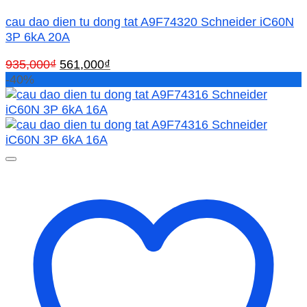
cau dao dien tu dong tat A9F74320 Schneider iC60N
3P 6kA 20A
Giá
Giá
935,000
₫
561,000
₫
gốc
hiện
-40%
là:
tại
935,000₫.
là:
561,000₫.