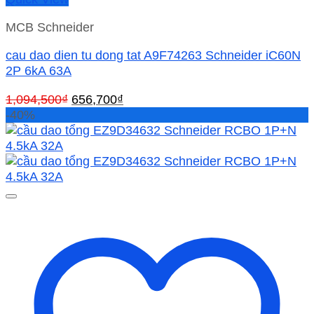
MCB Schneider
cau dao dien tu dong tat A9F74263 Schneider iC60N
2P 6kA 63A
Giá
Giá
1,094,500
₫
656,700
₫
gốc
hiện
-40%
là:
tại
1,094,500₫.
là:
656,700₫.