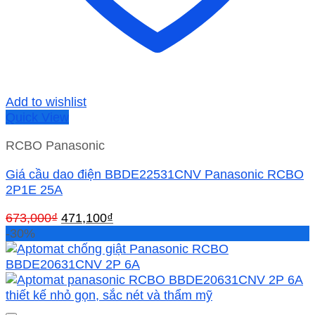
Add to wishlist
Quick View
RCBO Panasonic
Giá cầu dao điện BBDE22531CNV Panasonic RCBO
2P1E 25A
Giá
Giá
673,000
₫
471,100
₫
gốc
hiện
-30%
là:
tại
673,000₫.
là:
471,100₫.