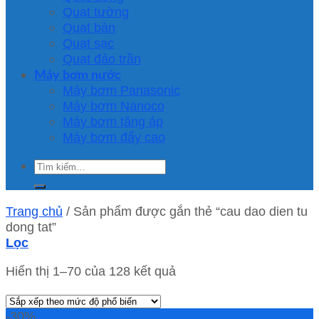
Quạt tường
Quạt bàn
Quạt sạc
Quạt đảo trần
Máy bơm nước
Máy bơm Panasonic
Máy bơm Nanoco
Máy bơm tăng áp
Máy bơm đẩy cao
Tìm
kiếm:
Trang chủ
/
Sản phẩm được gắn thẻ “cau dao dien tu
dong tat”
Lọc
Hiển thị 1–70 của 128 kết quả
-30%