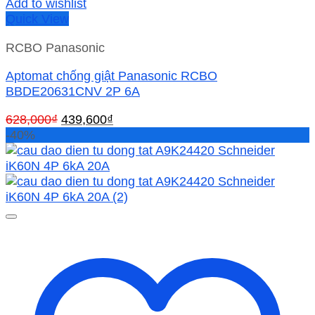
Add to wishlist
Quick View
RCBO Panasonic
Aptomat chống giật Panasonic RCBO
BBDE20631CNV 2P 6A
Giá
Giá
628,000
₫
439,600
₫
gốc
hiện
-40%
là:
tại
628,000₫.
là:
439,600₫.