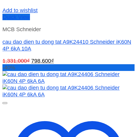
Add to wishlist
Quick View
MCB Schneider
cau dao dien tu dong tat A9K24410 Schneider iK60N
4P 6kA 10A
Giá
Giá
1,331,000
₫
798,600
₫
gốc
hiện
-40%
là:
tại
1,331,000₫.
là:
798,600₫.