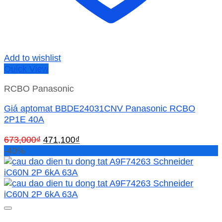
Add to wishlist
Quick View
RCBO Panasonic
Giá aptomat BBDE24031CNV Panasonic RCBO
2P1E 40A
Giá
Giá
673,000
₫
471,100
₫
gốc
hiện
-40%
là:
tại
673,000₫.
là:
471,100₫.