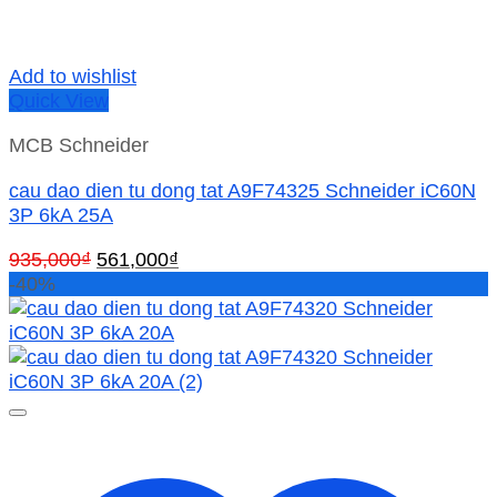
Add to wishlist
Quick View
MCB Schneider
cau dao dien tu dong tat A9F74325 Schneider iC60N
3P 6kA 25A
Giá
Giá
935,000
₫
561,000
₫
gốc
hiện
-40%
là:
tại
935,000₫.
là:
561,000₫.