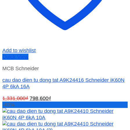
Add to wishlist
Quick View
MCB Schneider
cau dao dien tu dong tat A9K24416 Schneider iK60N
4P 6kA 16A
Giá
Giá
1,331,000
₫
798,600
₫
gốc
hiện
-40%
là:
tại
1,331,000₫.
là:
798,600₫.