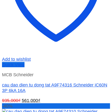
Add to wishlist
Quick View
MCB Schneider
cau dao dien tu dong tat A9F74316 Schneider iC60N
3P 6kA 16A
Giá
Giá
935,000
₫
561,000
₫
gốc
hiện
-40%
là:
tại