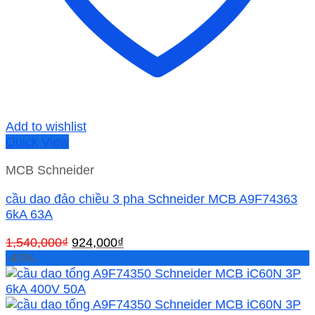
Add to wishlist
Quick View
MCB Schneider
cầu dao đảo chiều 3 pha Schneider MCB A9F74363
6kA 63A
Giá
Giá
1,540,000
₫
924,000
₫
gốc
hiện
-40%
là:
tại
1,540,000₫.
là:
924,000₫.