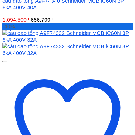
cầu dao tổng A9F74340 Schneider MCB iC60N 3P
6kA 400V 40A
Giá
Giá
1,094,500
₫
656,700
₫
gốc
hiện
-40%
là:
tại
1,094,500₫.
là:
656,700₫.