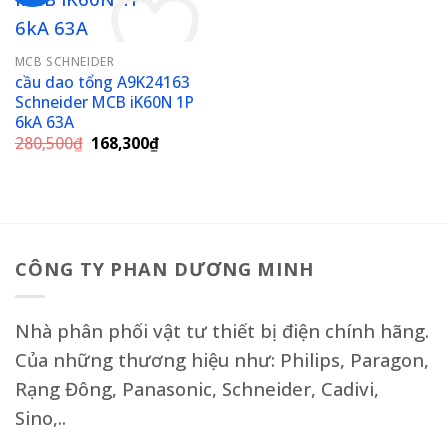
MCB SCHNEIDER
cầu dao tổng A9K24163
Schneider MCB iK60N 1P
Add to wishlist
6kA 63A
Giá
Giá
280,500
₫
168,300
₫
gốc
hiện
là:
tại
280,500₫.
là:
168,300₫.
CÔNG TY PHAN DƯƠNG MINH
Nhà phân phối vật tư thiết bị điện chính hãng.
Của những thương hiệu như: Philips, Paragon,
Rạng Đông, Panasonic, Schneider, Cadivi,
Sino,..