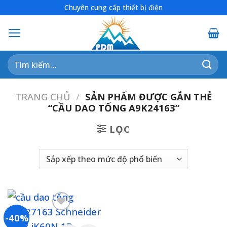
Skip
Chuyên cung cấp thiết bị điện
to
content
Tìm
kiếm:
TRANG CHỦ
/
SẢN PHẨM ĐƯỢC GẮN THẺ
“CẦU DAO TỔNG A9K24163”
LỌC
-40%