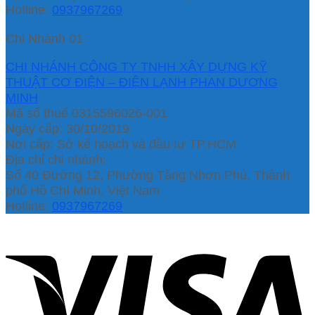
Hotline:
0937967269
Chi Nhánh 01
CHI NHÁNH CÔNG TY TNHH XÂY DỰNG KỸ
THUẬT CƠ ĐIỆN – ĐIỆN LẠNH PHAN DƯƠNG
MINH
Mã số thuế 0315596026-001
Ngày cấp: 30/10/2019
Nơi cấp: Sở kế hoạch và đầu tư TP.HCM
Địa chỉ chi nhánh:
Số 40 Đường 12, Phường Tăng Nhơn Phú, Thành
phố Hồ Chí Minh, Việt Nam
Hotline:
0937967269