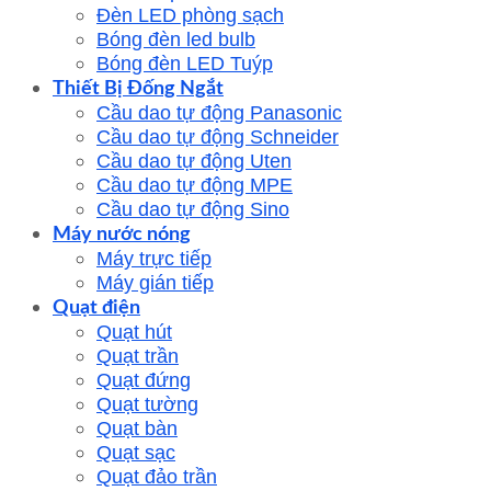
Đèn LED phòng sạch
Bóng đèn led bulb
Bóng đèn LED Tuýp
Thiết Bị Đống Ngắt
Cầu dao tự động Panasonic
Cầu dao tự động Schneider
Cầu dao tự động Uten
Cầu dao tự động MPE
Cầu dao tự động Sino
Máy nước nóng
Máy trực tiếp
Máy gián tiếp
Quạt điện
Quạt hút
Quạt trần
Quạt đứng
Quạt tường
Quạt bàn
Quạt sạc
Quạt đảo trần