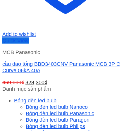
Add to wishlist
Quick View
MCB Panasonic
cầu dao tổng BBD3403CNV Panasonic MCB 3P C
Curve 06kA 40A
Giá
Giá
469,000
₫
328,300
₫
gốc
hiện
Danh mục sản phẩm
là:
tại
Bóng đèn led bulb
469,000₫.
là:
Bóng đèn led bulb Nanoco
328,300₫.
Bóng đèn led bulb Panasonic
Bóng đèn led bulb Paragon
Bóng đèn led bulb Philips