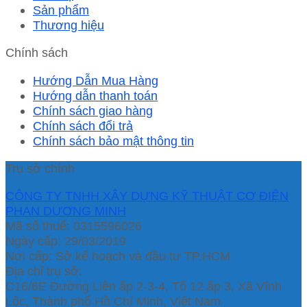
Sản phẩm
Thương hiệu
Chính sách
Hướng Dẫn Mua Hàng
Hướng dẫn thanh toán
Chính sách giao hàng
Chính sách đổi trả
Chính sách bảo mật thông tin
Trụ sở chính
CÔNG TY TNHH XÂY DỰNG KỸ THUẬT CƠ ĐIỆN
PHAN DƯƠNG MINH
Mã số thuế: 0315596026
Ngày cấp: 29/03/2019
Nơi cấp: Sở kế hoạch và đầu tư TP.HCM
Địa chỉ trụ sở:
C16/6E Đường Liên ấp 2-3-4, Tổ 12 ấp 3, Xã Vĩnh
Lộc, Thành phố Hồ Chí Minh, Việt Nam