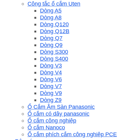
Công tắc ổ cắm Uten
Dòng A5
Dòng A8
Dòng Q120
Dòng Q12B
Dòng Q7
Dòng Q9
Dòng S300
Dòng S400
Dòng V3
Dòng V4
Dòng V6
Dòng V7
Dòng V9
Dòng Z9
Ổ Cắm Âm Sàn Panasonic
Ổ cắm có dây panasonic
Ổ cắm công nghiệp
Ổ cắm Nanoco
Ổ cắm phích cắm công nghiệp PCE