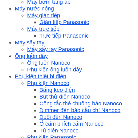
Máy bơm tăng áp
Máy nước nóng
Máy gián tiếp
Gián tiếp Panasonic
Máy trực tiếp
Trực tiếp Panasonic
Máy sấy tay
Máy sấy tay Panasonic
Ống luồn dây
Ống luồn Nanoco
Phụ kiện ống luồn dây
Phụ kiện thiết bị điện
Phụ kiện Nanoco
Băng keo điện
Bút thử điện Nanoco
Công tắc thẻ chuông báo Nanoco
Dimmer đèn báo cầu chì Nanoco
Đuôi đèn Nanoco
Ổ cắm phích cắm Nanoco
Tủ điện Nanoco
Phụ kiện Panasonic