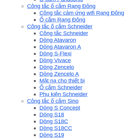
Công tắc ổ cắm Rạng Đông
Công tắc cảm ứng wifi Rạng Đông
Ổ cắm Rạng Đông
Công tắc ổ cắm Schneider
Công tắc Schneider
Dòng Atavaron
Dòng Atavaron A
Dòng S-Flexi
Dòng Vivace
Dòng Zencelo
Dòng Zencelo A
Mặt nạ cho thiết bị
Ổ cắm Schneider
Phụ kiện Schneider
Công tắc ổ cắm Sino
Dòng S Concept
Dòng S18
Dòng S18C
Dòng S18CC
Dòng S19