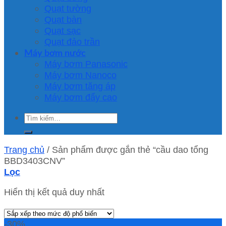
Quạt tường
Quạt bàn
Quạt sạc
Quạt đảo trần
Máy bơm nước
Máy bơm Panasonic
Máy bơm Nanoco
Máy bơm tăng áp
Máy bơm đẩy cao
Tìm
kiếm:
Trang chủ
/
Sản phẩm được gắn thẻ “cầu dao tổng
BBD3403CNV”
Lọc
Hiển thị kết quả duy nhất
-30%