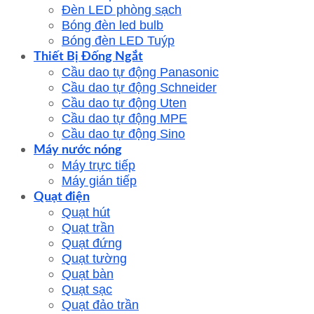
Đèn LED phòng sạch
Bóng đèn led bulb
Bóng đèn LED Tuýp
Thiết Bị Đống Ngắt
Cầu dao tự động Panasonic
Cầu dao tự động Schneider
Cầu dao tự động Uten
Cầu dao tự động MPE
Cầu dao tự động Sino
Máy nước nóng
Máy trực tiếp
Máy gián tiếp
Quạt điện
Quạt hút
Quạt trần
Quạt đứng
Quạt tường
Quạt bàn
Quạt sạc
Quạt đảo trần