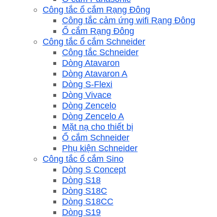
Công tắc ổ cắm Rạng Đông
Công tắc cảm ứng wifi Rạng Đông
Ổ cắm Rạng Đông
Công tắc ổ cắm Schneider
Công tắc Schneider
Dòng Atavaron
Dòng Atavaron A
Dòng S-Flexi
Dòng Vivace
Dòng Zencelo
Dòng Zencelo A
Mặt nạ cho thiết bị
Ổ cắm Schneider
Phụ kiện Schneider
Công tắc ổ cắm Sino
Dòng S Concept
Dòng S18
Dòng S18C
Dòng S18CC
Dòng S19