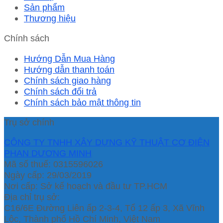
Sản phẩm
Thương hiệu
Chính sách
Hướng Dẫn Mua Hàng
Hướng dẫn thanh toán
Chính sách giao hàng
Chính sách đổi trả
Chính sách bảo mật thông tin
Trụ sở chính
CÔNG TY TNHH XÂY DỰNG KỸ THUẬT CƠ ĐIỆN
PHAN DƯƠNG MINH
Mã số thuế: 0315596026
Ngày cấp: 29/03/2019
Nơi cấp: Sở kế hoạch và đầu tư TP.HCM
Địa chỉ trụ sở:
C16/6E Đường Liên ấp 2-3-4, Tổ 12 ấp 3, Xã Vĩnh
Lộc, Thành phố Hồ Chí Minh, Việt Nam