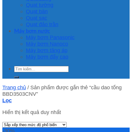
Quạt tường
Quạt bàn
Quạt sạc
Quạt đảo trần
Máy bơm nước
Máy bơm Panasonic
Máy bơm Nanoco
Máy bơm tăng áp
Máy bơm đẩy cao
Tìm
kiếm:
Trang chủ
/
Sản phẩm được gắn thẻ “cầu dao tổng
BBD3503CNV”
Lọc
Hiển thị kết quả duy nhất
-30%