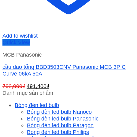
Add to wishlist
Quick View
MCB Panasonic
cầu dao tổng BBD3503CNV Panasonic MCB 3P C
Curve 06kA 50A
Giá
Giá
702,000
₫
491,400
₫
gốc
hiện
Danh mục sản phẩm
là:
tại
Bóng đèn led bulb
702,000₫.
là:
Bóng đèn led bulb Nanoco
491,400₫.
Bóng đèn led bulb Panasonic
Bóng đèn led bulb Paragon
Bóng đèn led bulb Philips