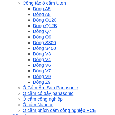
Công tắc ổ cắm Uten
Dòng A5
Dòng A8
Dòng Q120
Dòng Q12B
Dòng Q7
Dòng Q9
Dòng S300
Dòng S400
Dòng V3
Dòng V4
Dòng V6
Dòng V7
Dòng V9
Dòng Z9
Ổ Cắm Âm Sàn Panasonic
Ổ cắm có dây panasonic
Ổ cắm công nghiệp
Ổ cắm Nanoco
Ổ cắm phích cắm công nghiệp PCE