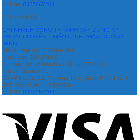
Hotline:
0937967269
Chi Nhánh 01
CHI NHÁNH CÔNG TY TNHH XÂY DỰNG KỸ
THUẬT CƠ ĐIỆN – ĐIỆN LẠNH PHAN DƯƠNG
MINH
Mã số thuế 0315596026-001
Ngày cấp: 30/10/2019
Nơi cấp: Sở kế hoạch và đầu tư TP.HCM
Địa chỉ chi nhánh:
Số 40 Đường 12, Phường Tăng Nhơn Phú, Thành
phố Hồ Chí Minh, Việt Nam
Hotline:
0937967269