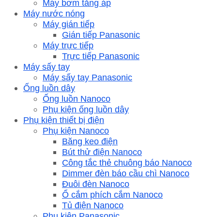
Máy bơm tăng áp
Máy nước nóng
Máy gián tiếp
Gián tiếp Panasonic
Máy trực tiếp
Trực tiếp Panasonic
Máy sấy tay
Máy sấy tay Panasonic
Ống luồn dây
Ống luồn Nanoco
Phụ kiện ống luồn dây
Phụ kiện thiết bị điện
Phụ kiện Nanoco
Băng keo điện
Bút thử điện Nanoco
Công tắc thẻ chuông báo Nanoco
Dimmer đèn báo cầu chì Nanoco
Đuôi đèn Nanoco
Ổ cắm phích cắm Nanoco
Tủ điện Nanoco
Phụ kiện Panasonic