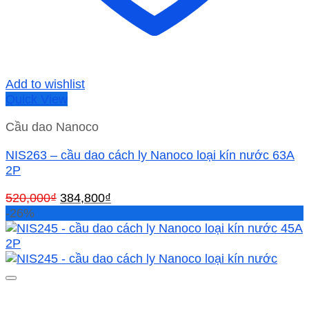
Add to wishlist
Quick View
Cầu dao Nanoco
NIS263 – cầu dao cách ly Nanoco loại kín nước 63A
2P
Giá
Giá
520,000
₫
384,800
₫
gốc
hiện
-26%
là:
tại
520,000₫.
là:
384,800₫.