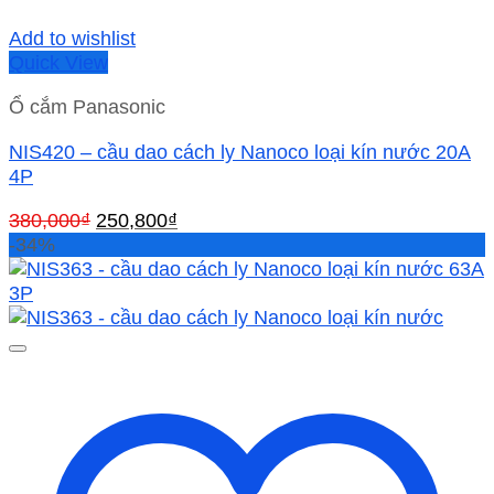
Add to wishlist
Quick View
Ổ cắm Panasonic
NIS420 – cầu dao cách ly Nanoco loại kín nước 20A
4P
Giá
Giá
380,000
₫
250,800
₫
gốc
hiện
-34%
là:
tại
380,000₫.
là:
250,800₫.