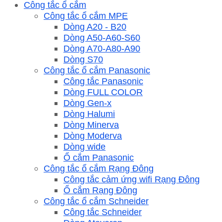
Công tắc ổ cắm
Công tắc ổ cắm MPE
Dòng A20 - B20
Dòng A50-A60-S60
Dòng A70-A80-A90
Dòng S70
Công tắc ổ cắm Panasonic
Công tắc Panasonic
Dòng FULL COLOR
Dòng Gen-x
Dòng Halumi
Dòng Minerva
Dòng Moderva
Dòng wide
Ổ cắm Panasonic
Công tắc ổ cắm Rạng Đông
Công tắc cảm ứng wifi Rạng Đông
Ổ cắm Rạng Đông
Công tắc ổ cắm Schneider
Công tắc Schneider