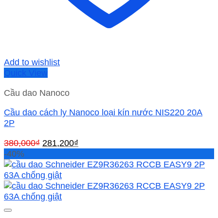
Add to wishlist
Quick View
Cầu dao Nanoco
Cầu dao cách ly Nanoco loại kín nước NIS220 20A
2P
Giá
Giá
380,000
₫
281,200
₫
gốc
hiện
-40%
là:
tại
380,000₫.
là:
281,200₫.