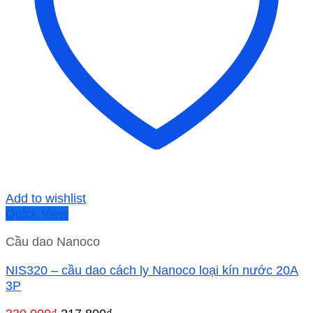
Add to wishlist
Quick View
Cầu dao Nanoco
NIS320 – cầu dao cách ly Nanoco loại kín nước 20A
3P
Giá
Giá