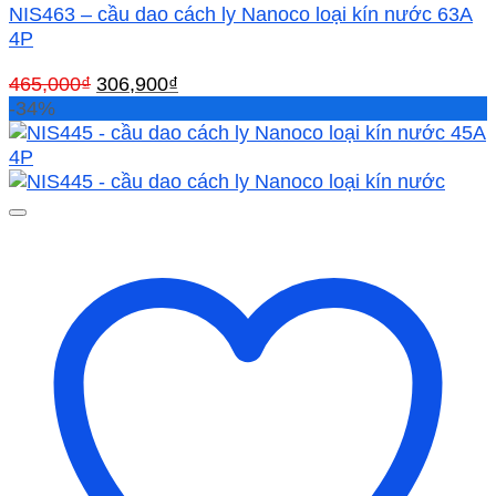
NIS463 – cầu dao cách ly Nanoco loại kín nước 63A
4P
Giá
Giá
465,000
₫
306,900
₫
gốc
hiện
-34%
là:
tại
465,000₫.
là:
306,900₫.