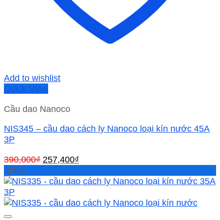
Add to wishlist
Quick View
Cầu dao Nanoco
NIS345 – cầu dao cách ly Nanoco loại kín nước 45A
3P
Giá
Giá
390,000
₫
257,400
₫
gốc
hiện
-34%
là:
tại
390,000₫.
là:
257,400₫.