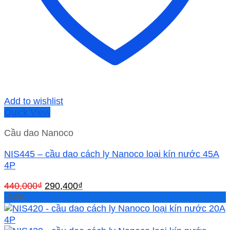
Add to wishlist
Quick View
Cầu dao Nanoco
NIS445 – cầu dao cách ly Nanoco loại kín nước 45A
4P
Giá
Giá
440,000
₫
290,400
₫
gốc
hiện
-34%
là:
tại
440,000₫.
là: