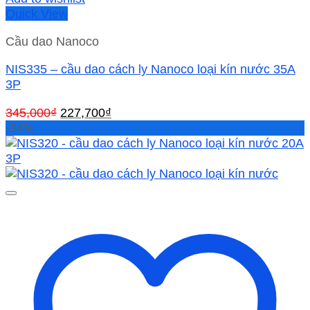
Quick View
Cầu dao Nanoco
NIS335 – cầu dao cách ly Nanoco loại kín nước 35A
3P
Giá
Giá
345,000
₫
227,700
₫
gốc
hiện
-34%
là:
tại
345,000₫.
là:
227,700₫.