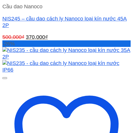
Cầu dao Nanoco
NIS245 – cầu dao cách ly Nanoco loại kín nước 45A
2P
Giá
Giá
500,000
₫
370,000
₫
gốc
hiện
-26%
là:
tại
500,000₫.
là:
370,000₫.