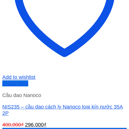
Add to wishlist
Quick View
Cầu dao Nanoco
NIS235 – cầu dao cách ly Nanoco loại kín nước 35A
2P
Giá
Giá
400,000
₫
296,000
₫