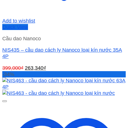
Add to wishlist
Quick View
Cầu dao Nanoco
NIS435 – cầu dao cách ly Nanoco loại kín nước 35A
4P
Giá
Giá
399,000
₫
263,340
₫
gốc
hiện
-34%
là:
tại
399,000₫.
là:
263,340₫.