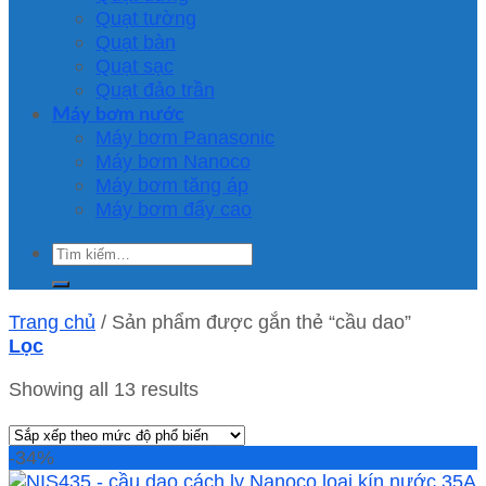
Quạt tường
Quạt bàn
Quạt sạc
Quạt đảo trần
Máy bơm nước
Máy bơm Panasonic
Máy bơm Nanoco
Máy bơm tăng áp
Máy bơm đẩy cao
Tìm
kiếm:
Trang chủ
/
Sản phẩm được gắn thẻ “cầu dao”
Lọc
Showing all 13 results
-34%