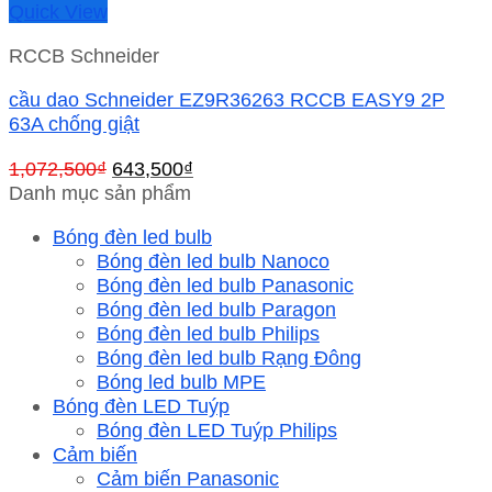
Quick View
RCCB Schneider
cầu dao Schneider EZ9R36263 RCCB EASY9 2P
63A chống giật
Giá
Giá
1,072,500
₫
643,500
₫
gốc
hiện
Danh mục sản phẩm
là:
tại
Bóng đèn led bulb
1,072,500₫.
là:
Bóng đèn led bulb Nanoco
643,500₫.
Bóng đèn led bulb Panasonic
Bóng đèn led bulb Paragon
Bóng đèn led bulb Philips
Bóng đèn led bulb Rạng Đông
Bóng led bulb MPE
Bóng đèn LED Tuýp
Bóng đèn LED Tuýp Philips
Cảm biến
Cảm biến Panasonic