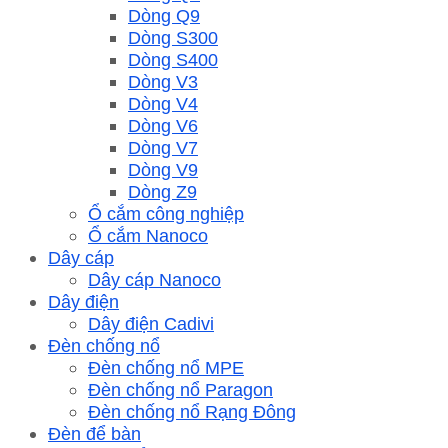
Dòng Q9
Dòng S300
Dòng S400
Dòng V3
Dòng V4
Dòng V6
Dòng V7
Dòng V9
Dòng Z9
Ổ cắm công nghiệp
Ổ cắm Nanoco
Dây cáp
Dây cáp Nanoco
Dây điện
Dây điện Cadivi
Đèn chống nổ
Đèn chống nổ MPE
Đèn chống nổ Paragon
Đèn chống nổ Rạng Đông
Đèn để bàn