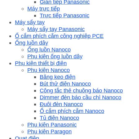
Gián tiếp Panasonic
Máy trực tiếp
Trực tiếp Panasonic
Máy sấy tay
Máy sấy tay Panasonic
Ổ cắm phích cắm công nghiệp PCE
Ống luồn dây
Ống luồn Nanoco
Phụ kiện ống luồn dây
Phụ kiện thiết bị điện
Phụ kiện Nanoco
Băng keo điện
Bút thử điện Nanoco
Công tắc thẻ chuông báo Nanoco
Dimmer đèn báo cầu chì Nanoco
Đuôi đèn Nanoco
Ổ cắm phích cắm Nanoco
Tủ điện Nanoco
Phụ kiện Panasonic
Phụ kiện Paragon
Quạt điện