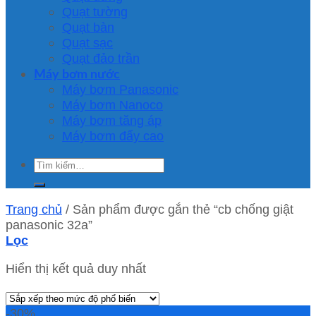
Quạt tường
Quạt bàn
Quạt sạc
Quạt đảo trần
Máy bơm nước
Máy bơm Panasonic
Máy bơm Nanoco
Máy bơm tăng áp
Máy bơm đẩy cao
Tìm
kiếm:
Trang chủ
/
Sản phẩm được gắn thẻ “cb chống giật
panasonic 32a”
Lọc
Hiển thị kết quả duy nhất
-30%