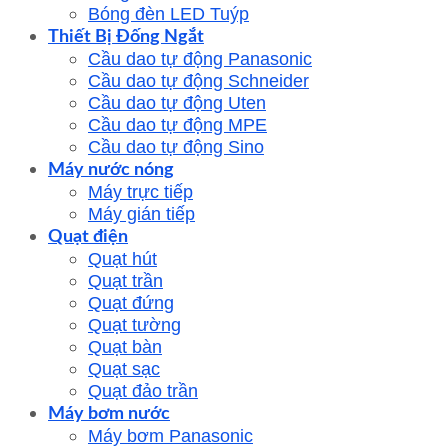
Bóng đèn LED Tuýp
Thiết Bị Đống Ngắt
Cầu dao tự động Panasonic
Cầu dao tự động Schneider
Cầu dao tự động Uten
Cầu dao tự động MPE
Cầu dao tự động Sino
Máy nước nóng
Máy trực tiếp
Máy gián tiếp
Quạt điện
Quạt hút
Quạt trần
Quạt đứng
Quạt tường
Quạt bàn
Quạt sạc
Quạt đảo trần
Máy bơm nước
Máy bơm Panasonic