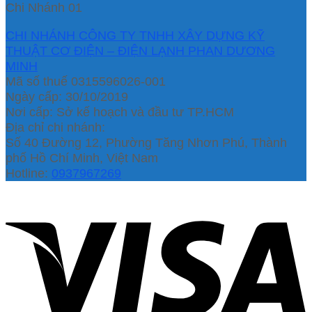
Chi Nhánh 01
CHI NHÁNH CÔNG TY TNHH XÂY DỰNG KỸ
THUẬT CƠ ĐIỆN – ĐIỆN LẠNH PHAN DƯƠNG
MINH
Mã số thuế 0315596026-001
Ngày cấp: 30/10/2019
Nơi cấp: Sở kế hoạch và đầu tư TP.HCM
Địa chỉ chi nhánh:
Số 40 Đường 12, Phường Tăng Nhơn Phú, Thành
phố Hồ Chí Minh, Việt Nam
Hotline:
0937967269