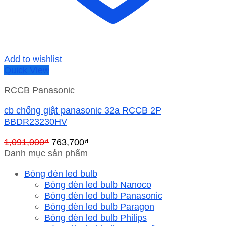
Add to wishlist
Quick View
RCCB Panasonic
cb chống giật panasonic 32a RCCB 2P
BBDR23230HV
Giá
Giá
1,091,000
₫
763,700
₫
gốc
hiện
Danh mục sản phẩm
là:
tại
Bóng đèn led bulb
1,091,000₫.
là:
Bóng đèn led bulb Nanoco
763,700₫.
Bóng đèn led bulb Panasonic
Bóng đèn led bulb Paragon
Bóng đèn led bulb Philips