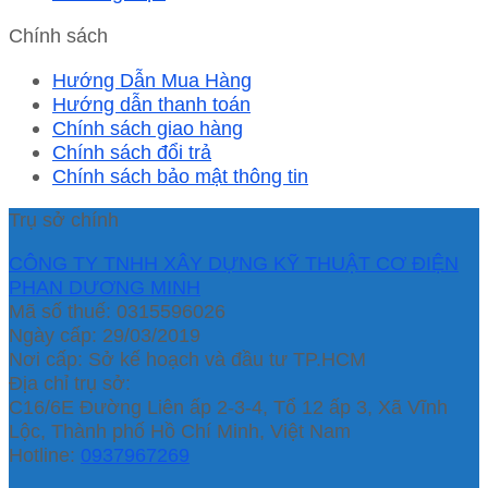
Chính sách
Hướng Dẫn Mua Hàng
Hướng dẫn thanh toán
Chính sách giao hàng
Chính sách đổi trả
Chính sách bảo mật thông tin
Trụ sở chính
CÔNG TY TNHH XÂY DỰNG KỸ THUẬT CƠ ĐIỆN
PHAN DƯƠNG MINH
Mã số thuế: 0315596026
Ngày cấp: 29/03/2019
Nơi cấp: Sở kế hoạch và đầu tư TP.HCM
Địa chỉ trụ sở:
C16/6E Đường Liên ấp 2-3-4, Tổ 12 ấp 3, Xã Vĩnh
Lộc, Thành phố Hồ Chí Minh, Việt Nam
Hotline:
0937967269