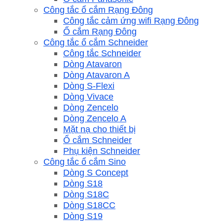
Công tắc ổ cắm Rạng Đông
Công tắc cảm ứng wifi Rạng Đông
Ổ cắm Rạng Đông
Công tắc ổ cắm Schneider
Công tắc Schneider
Dòng Atavaron
Dòng Atavaron A
Dòng S-Flexi
Dòng Vivace
Dòng Zencelo
Dòng Zencelo A
Mặt nạ cho thiết bị
Ổ cắm Schneider
Phụ kiện Schneider
Công tắc ổ cắm Sino
Dòng S Concept
Dòng S18
Dòng S18C
Dòng S18CC
Dòng S19