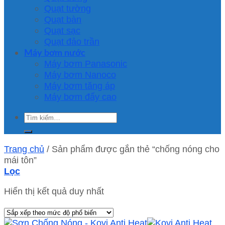
Quạt tường
Quạt bàn
Quạt sạc
Quạt đảo trần
Máy bơm nước
Máy bơm Panasonic
Máy bơm Nanoco
Máy bơm tăng áp
Máy bơm đẩy cao
Tìm
kiếm:
Trang chủ
/
Sản phẩm được gắn thẻ “chống nóng cho
mái tôn”
Lọc
Hiển thị kết quả duy nhất