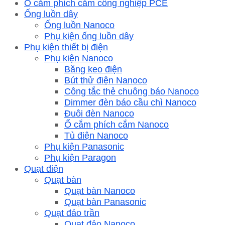
Ổ cắm phích cắm công nghiệp PCE
Ống luồn dây
Ống luồn Nanoco
Phụ kiện ống luồn dây
Phụ kiện thiết bị điện
Phụ kiện Nanoco
Băng keo điện
Bút thử điện Nanoco
Công tắc thẻ chuông báo Nanoco
Dimmer đèn báo cầu chì Nanoco
Đuôi đèn Nanoco
Ổ cắm phích cắm Nanoco
Tủ điện Nanoco
Phụ kiện Panasonic
Phụ kiện Paragon
Quạt điện
Quạt bàn
Quạt bàn Nanoco
Quạt bàn Panasonic
Quạt đảo trần
Quạt đảo Nanoco