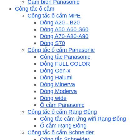
Cảm biến Panasonic
Công tắc ổ cắm
Công tắc ổ cắm MPE
Dòng A20 - B20
Dòng A50-A60-S60
Dòng A70-A80-A90
Dòng S70
Công tắc ổ cắm Panasonic
Công tắc Panasonic
Dòng FULL COLOR
Dòng Gen-x
Dòng Halumi
Dòng Minerva
Dòng Moderva
Dòng wide
Ổ cắm Panasonic
Công tắc ổ cắm Rạng Đông
Công tắc cảm ứng wifi Rạng Đông
Ổ cắm Rạng Đông
Công tắc ổ cắm Schneider
Công tắc Schneider