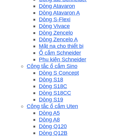
Dòng Atavaron
Dòng Atavaron A
Dòng S-Flexi
Dòng Vivace
Dòng Zencelo
Dòng Zencelo A
Mặt nạ cho thiết bị
Ổ cắm Schneider
Phụ kiện Schneider
Công tắc ổ cắm Sino
Dòng S Concept
Dòng S18
Dòng S18C
Dòng S18CC
Dòng S19
Công tắc ổ cắm Uten
Dòng A5
Dòng A8
Dòng Q120
Dòng Q12B