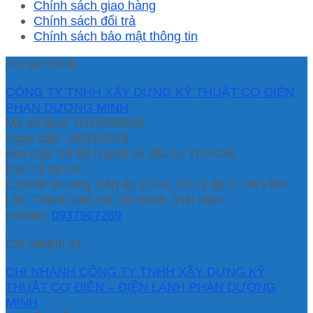
Chính sách giao hàng
Chính sách đổi trả
Chính sách bảo mật thông tin
Trụ sở chính
CÔNG TY TNHH XÂY DỰNG KỸ THUẬT CƠ ĐIỆN
PHAN DƯƠNG MINH
Mã số thuế: 0315596026
Ngày cấp: 29/03/2019
Nơi cấp: Sở kế hoạch và đầu tư TP.HCM
Địa chỉ trụ sở:
C16/6E Đường Liên ấp 2-3-4, Tổ 12 ấp 3, Xã Vĩnh
Lộc, Thành phố Hồ Chí Minh, Việt Nam
Hotline:
0937967269
Chi Nhánh 01
CHI NHÁNH CÔNG TY TNHH XÂY DỰNG KỸ
THUẬT CƠ ĐIỆN – ĐIỆN LẠNH PHAN DƯƠNG
MINH