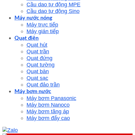
Cầu dao tự động MPE
Cầu dao tự động Sino
Máy nước nóng
Máy trực tiếp
Máy gián tiếp
Quạt điện
Quạt hút
Quạt trần
Quạt đứng
Quạt tường
Quạt bàn
Quạt sạc
Quạt đảo trần
Máy bơm nước
Máy bơm Panasonic
Máy bơm Nanoco
Máy bơm tăng áp
Máy bơm đẩy cao