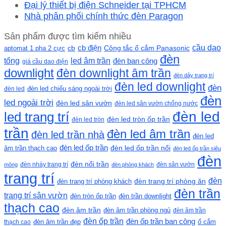
Đại lý thiết bị điện Schneider tại TPHCM
Nhà phân phối chính thức đèn Paragon
Sản phẩm được tìm kiếm nhiều
cầu dao
cb
cb điện
Công tắc ổ cắm Panasonic
aptomat 1 pha 2 cực
đèn
led âm trần
tổng
đèn ban công
giá cầu dao điện
downlight
đèn downlight âm trần
đèn dây trang trí
đèn led downlight
đèn
đèn led chiếu sáng ngoài trời
đèn led
đèn
led ngoài trời
đèn led sân vườn
đèn led sân vườn chống nước
đèn led
led trang trí
đèn led tròn ốp trần
đèn led tròn
trần
đèn led âm trần
đèn led trần nhà
đèn led
đèn led ốp trần
đèn led ốp trần nổi
âm trần thạch cao
đèn led ốp trần siêu
đèn
đèn nổi trần
đèn nháy trang trí
đèn sân vườn
mỏng
đèn phòng khách
trang trí
đèn
đèn trang trí phòng khách
đèn trang trí phòng ăn
đèn trần
trang trí sân vườn
đèn tròn ốp trần
đèn trần downlight
thạch cao
đèn âm trần
đèn âm trần phòng ngủ
đèn âm trần
đèn ốp trần
đèn ốp trần ban công
ổ cắm
thạch cao
đèn âm trần đẹp