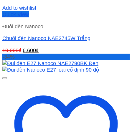
Add to wishlist
Quick View
Đuôi đèn Nanoco
Chuôi đèn Nanoco NAE2745W Trắng
Giá
Giá
10,000
₫
6,600
₫
gốc
hiện
-34%
là:
tại
10,000₫.
là:
6,600₫.