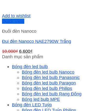
Add to wishlist
Quick View
Đuôi đèn Nanoco
Đui đèn Nanoco NAE2790W Trắng
Giá
Giá
10,000
₫
6,600
₫
gốc
hiện
Danh mục sản phẩm
là:
tại
Bóng đèn led bulb
10,000₫.
là:
Bóng đèn led bulb Nanoco
6,600₫.
Bóng đèn led bulb Panasonic
Bóng đèn led bulb Paragon
Bóng đèn led bulb Philips
Bóng đèn led bulb Rạng Đông
Bóng led bulb MPE
Bóng đèn LED Tuýp
Bóng đèn LED Tuýp Philips