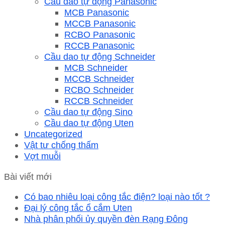
Cầu dao tự động Panasonic
MCB Panasonic
MCCB Panasonic
RCBO Panasonic
RCCB Panasonic
Cầu dao tự động Schneider
MCB Schneider
MCCB Schneider
RCBO Schneider
RCCB Schneider
Cầu dao tự động Sino
Cầu dao tự động Uten
Uncategorized
Vật tư chống thấm
Vợt muỗi
Bài viết mới
Có bao nhiêu loại công tắc điện? loại nào tốt ?
Đại lý công tắc ổ cắm Uten
Nhà phân phối ủy quyền đèn Rạng Đông