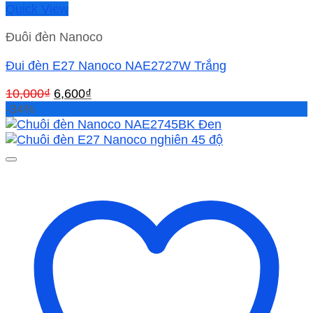
Quick View
Đuôi đèn Nanoco
Đui đèn E27 Nanoco NAE2727W Trắng
Giá
Giá
10,000
₫
6,600
₫
gốc
hiện
-34%
là:
tại
10,000₫.
là:
6,600₫.