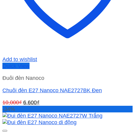
Add to wishlist
Quick View
Đuôi đèn Nanoco
Chuôi đèn E27 Nanoco NAE2727BK Đen
Giá
Giá
10,000
₫
6,600
₫
gốc
hiện
-34%
là:
tại
10,000₫.
là:
6,600₫.