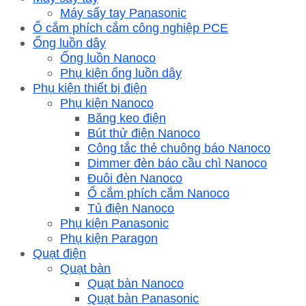
Máy sấy tay Panasonic
Ổ cắm phích cắm công nghiệp PCE
Ống luồn dây
Ống luồn Nanoco
Phụ kiện ống luồn dây
Phụ kiện thiết bị điện
Phụ kiện Nanoco
Băng keo điện
Bút thử điện Nanoco
Công tắc thẻ chuông báo Nanoco
Dimmer đèn báo cầu chì Nanoco
Đuôi đèn Nanoco
Ổ cắm phích cắm Nanoco
Tủ điện Nanoco
Phụ kiện Panasonic
Phụ kiện Paragon
Quạt điện
Quạt bàn
Quạt bàn Nanoco
Quạt bàn Panasonic