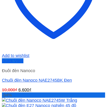
Add to wishlist
Quick View
Đuôi đèn Nanoco
Chuôi đèn Nanoco NAE2745BK Đen
Giá
Giá
10,000
₫
6,600
₫
gốc
hiện
-34%
là:
tại
10,000₫.
là: