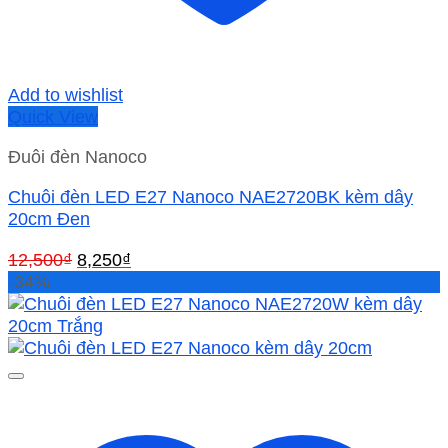
Add to wishlist
Quick View
Đuôi đèn Nanoco
Chuôi đèn LED E27 Nanoco NAE2720BK kèm dây
20cm Đen
Giá
Giá
12,500
₫
8,250
₫
gốc
hiện
-34%
là:
tại
12,500₫.
là:
8,250₫.