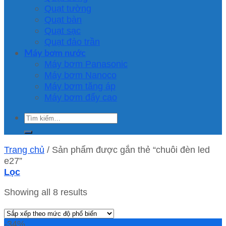
Quạt tường
Quạt bàn
Quạt sạc
Quạt đảo trần
Máy bơm nước
Máy bơm Panasonic
Máy bơm Nanoco
Máy bơm tăng áp
Máy bơm đẩy cao
Tìm
kiếm:
Trang chủ
/
Sản phẩm được gắn thẻ “chuôi đèn led
e27”
Lọc
Showing all 8 results
-34%