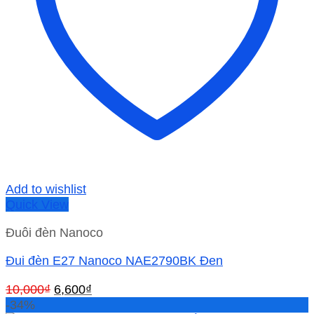
Add to wishlist
Quick View
Đuôi đèn Nanoco
Đui đèn E27 Nanoco NAE2790BK Đen
Giá
Giá
10,000
₫
6,600
₫
gốc
hiện
-34%