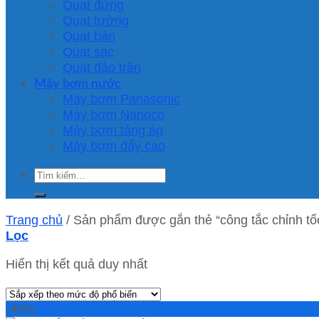
Quạt đứng
Quạt tường
Quạt bàn
Quạt sạc
Quạt đảo trần
Máy bơm nước
Máy bơm Panasonic
Máy bơm Nanoco
Máy bơm tăng áp
Máy bơm đẩy cao
Tìm
kiếm:
Trang chủ
/
Sản phẩm được gắn thẻ “công tắc chỉnh tố
Lọc
Hiển thị kết quả duy nhất
-40%