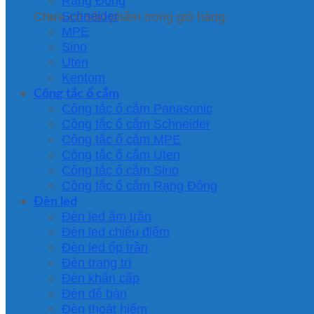
Rạng Đông
Schneider
Chưa có sản phẩm trong giỏ hàng.
MPE
Sino
Uten
Kentom
Công tắc ổ cắm
Công tắc ổ cắm Panasonic
Công tắc ổ cắm Schneider
Công tắc ổ cắm MPE
Công tắc ổ cắm Uten
Công tắc ổ cắm Sino
Công tắc ổ cắm Rạng Đông
Đèn led
Đèn led âm trần
Đèn led chiếu điểm
Đèn led ốp trần
Đèn trang trí
Đèn khẩn cấp
Đèn để bàn
Đèn thoát hiểm