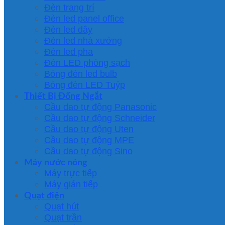
Đèn trang trí
Đèn led panel office
Đèn led dây
Đèn led nhà xưởng
Đèn led pha
Đèn LED phòng sạch
Bóng đèn led bulb
Bóng đèn LED Tuýp
Thiết Bị Đống Ngắt
Cầu dao tự động Panasonic
Cầu dao tự động Schneider
Cầu dao tự động Uten
Cầu dao tự động MPE
Cầu dao tự động Sino
Máy nước nóng
Máy trực tiếp
Máy gián tiếp
Quạt điện
Quạt hút
Quạt trần