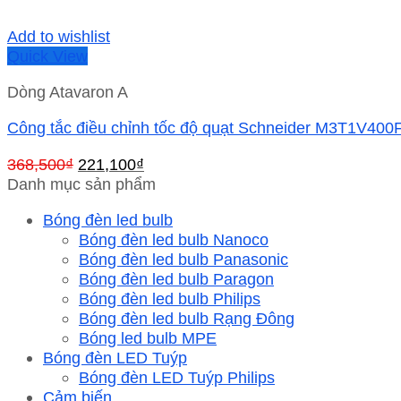
Add to wishlist
Quick View
Dòng Atavaron A
Công tắc điều chỉnh tốc độ quạt Schneider M3T1V40
Giá
Giá
368,500
₫
221,100
₫
gốc
hiện
Danh mục sản phẩm
là:
tại
Bóng đèn led bulb
368,500₫.
là:
Bóng đèn led bulb Nanoco
221,100₫.
Bóng đèn led bulb Panasonic
Bóng đèn led bulb Paragon
Bóng đèn led bulb Philips
Bóng đèn led bulb Rạng Đông
Bóng led bulb MPE
Bóng đèn LED Tuýp
Bóng đèn LED Tuýp Philips
Cảm biến