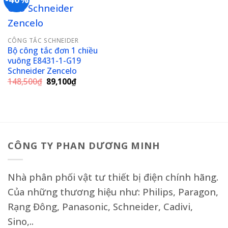
Add to
wishlist
CÔNG TẮC SCHNEIDER
Bộ công tắc đơn 1 chiều
vuông E8431-1-G19
Schneider Zencelo
Giá
Giá
148,500
₫
89,100
₫
gốc
hiện
là:
tại
148,500₫.
là:
89,100₫.
CÔNG TY PHAN DƯƠNG MINH
Nhà phân phối vật tư thiết bị điện chính hãng.
Của những thương hiệu như: Philips, Paragon,
Rạng Đông, Panasonic, Schneider, Cadivi,
Sino,..