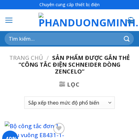
Skip
Chuyên cung cấp thiết bị điện
to
content
Tìm
kiếm:
TRANG CHỦ
/
SẢN PHẨM ĐƯỢC GẮN THẺ
“CÔNG TẮC ĐIỆN SCHNEIDER DÒNG
ZENCELO”
LỌC
-40%