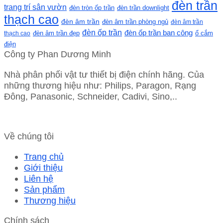
đèn trần
trang trí sân vườn
đèn tròn ốp trần
đèn trần downlight
thạch cao
đèn âm trần
đèn âm trần phòng ngủ
đèn âm trần
đèn ốp trần
đèn ốp trần ban công
ổ cắm
thạch cao
đèn âm trần đẹp
điện
Công ty Phan Dương Minh
Nhà phân phối vật tư thiết bị điện chính hãng. Của
những thương hiệu như: Philips, Paragon, Rạng
Đông, Panasonic, Schneider, Cadivi, Sino,..
Về chúng tôi
Trang chủ
Giới thiệu
Liên hệ
Sản phẩm
Thương hiệu
Chính sách