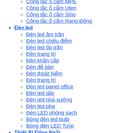
Công tắc ổ cắm MPE
Công tắc ổ cắm Uten
Công tắc ổ cắm Sino
Công tắc ổ cắm Rạng Đông
Đèn led
Đèn led âm trần
Đèn led chiếu điểm
Đèn led ốp trần
Đèn trang trí
Đèn khẩn cấp
Đèn để bàn
Đèn thoát hiểm
Đèn trang trí
Đèn led panel office
Đèn led dây
Đèn led nhà xưởng
Đèn led pha
Đèn LED phòng sạch
Bóng đèn led bulb
Bóng đèn LED Tuýp
Thiết Bị Đống Ngắt