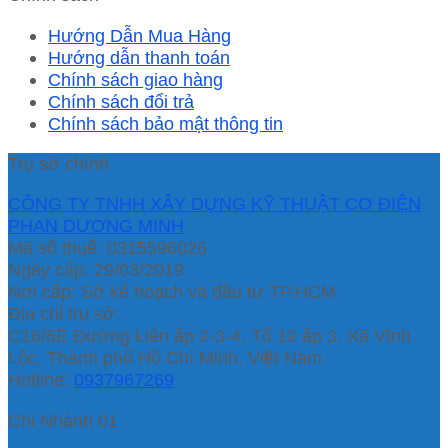
Hướng Dẫn Mua Hàng
Hướng dẫn thanh toán
Chính sách giao hàng
Chính sách đổi trả
Chính sách bảo mật thông tin
Trụ sở chính
CÔNG TY TNHH XÂY DỰNG KỸ THUẬT CƠ ĐIỆN
PHAN DƯƠNG MINH
Mã số thuế: 0315596026
Ngày cấp: 29/03/2019
Nơi cấp: Sở kế hoạch và đầu tư TP.HCM
Địa chỉ trụ sở:
C16/6E Đường Liên ấp 2-3-4, Tổ 12 ấp 3, Xã Vĩnh
Lộc, Thành phố Hồ Chí Minh, Việt Nam
Hotline:
0937967269
Chi Nhánh 01