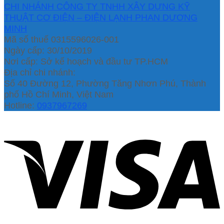
CHI NHÁNH CÔNG TY TNHH XÂY DỰNG KỸ
THUẬT CƠ ĐIỆN – ĐIỆN LẠNH PHAN DƯƠNG
MINH
Mã số thuế 0315596026-001
Ngày cấp: 30/10/2019
Nơi cấp: Sở kế hoạch và đầu tư TP.HCM
Địa chỉ chi nhánh:
Số 40 Đường 12, Phường Tăng Nhơn Phú, Thành
phố Hồ Chí Minh, Việt Nam
Hotline:
0937967269