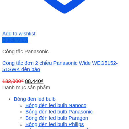
Add to wishlist
Quick View
Công tắc Panasonic
Công tắc đơn 2 chiều Panasonic Wide WEG5152-
51SWK đèn báo
Giá
Giá
132,000
₫
88,440
₫
gốc
hiện
Danh mục sản phẩm
là:
tại
Bóng đèn led bulb
132,000₫.
là:
Bóng đèn led bulb Nanoco
88,440₫.
Bóng đèn led bulb Panasonic
Bóng đèn led bulb Paragon
Bóng đèn led bulb Philips