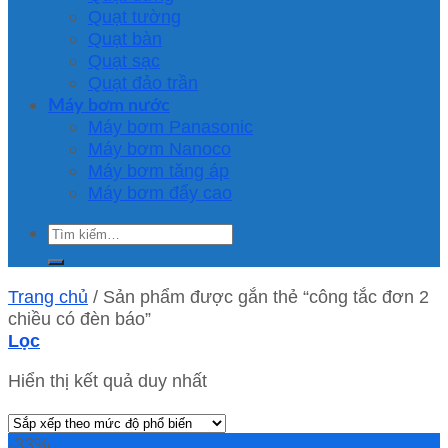
Quạt tường
Quạt bàn
Quạt sạc
Quạt đảo trần
Máy bơm nước
Máy bơm Panasonic
Máy bơm Nanoco
Máy bơm tăng áp
Máy bơm đẩy cao
Tìm
kiếm:
Trang chủ
/
Sản phẩm được gắn thẻ “công tắc đơn 2
chiều có đèn báo”
Lọc
Hiển thị kết quả duy nhất
-33%