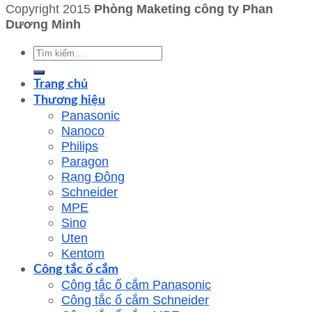
Copyright 2015
Phòng Maketing công ty Phan
Dương Minh
Tìm
kiếm:
Trang chủ
Thương hiệu
Panasonic
Nanoco
Philips
Paragon
Rạng Đông
Schneider
MPE
Sino
Uten
Kentom
Công tắc ổ cắm
Công tắc ổ cắm Panasonic
Công tắc ổ cắm Schneider