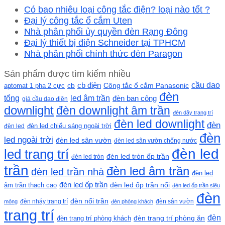
Có bao nhiêu loại công tắc điện? loại nào tốt ?
Đại lý công tắc ổ cắm Uten
Nhà phân phối ủy quyền đèn Rạng Đông
Đại lý thiết bị điện Schneider tại TPHCM
Nhà phân phối chính thức đèn Paragon
Sản phẩm được tìm kiếm nhiều
cầu dao
cb
cb điện
Công tắc ổ cắm Panasonic
aptomat 1 pha 2 cực
đèn
led âm trần
tổng
đèn ban công
giá cầu dao điện
downlight
đèn downlight âm trần
đèn dây trang trí
đèn led downlight
đèn
đèn led chiếu sáng ngoài trời
đèn led
đèn
led ngoài trời
đèn led sân vườn
đèn led sân vườn chống nước
đèn led
led trang trí
đèn led tròn ốp trần
đèn led tròn
trần
đèn led âm trần
đèn led trần nhà
đèn led
đèn led ốp trần
đèn led ốp trần nổi
âm trần thạch cao
đèn led ốp trần siêu
đèn
đèn nổi trần
đèn nháy trang trí
đèn sân vườn
mỏng
đèn phòng khách
trang trí
đèn
đèn trang trí phòng khách
đèn trang trí phòng ăn