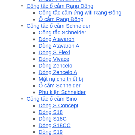
Công tắc ổ cắm Rạng Đông
Công tắc cảm ứng wifi Rạng Đông
Ổ cắm Rạng Đông
Công tắc ổ cắm Schneider
Công tắc Schneider
Dòng Atavaron
Dòng Atavaron A
Dòng S-Flexi
Dòng Vivace
Dòng Zencelo
Dòng Zencelo A
Mặt nạ cho thiết bị
Ổ cắm Schneider
Phụ kiện Schneider
Công tắc ổ cắm Sino
Dòng S Concept
Dòng S18
Dòng S18C
Dòng S18CC
Dòng S19