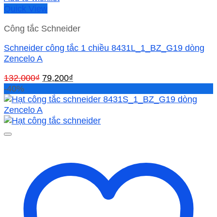
Quick View
Công tắc Schneider
Schneider công tắc 1 chiều 8431L_1_BZ_G19 dòng
Zencelo A
Giá
Giá
132,000
₫
79,200
₫
gốc
hiện
-40%
là:
tại
132,000₫.
là:
79,200₫.