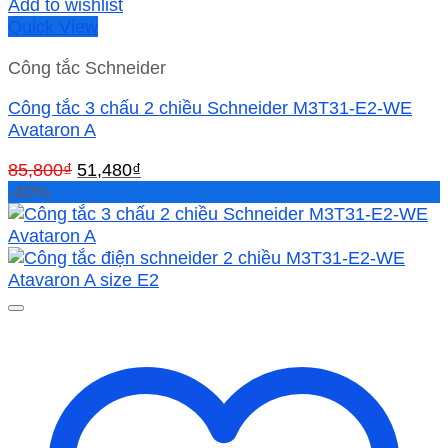
Add to wishlist
Quick View
Công tắc Schneider
Công tắc 3 chấu 2 chiều Schneider M3T31-E2-WE
Avataron A
Giá
Giá
85,800
₫
51,480
₫
gốc
hiện
-40%
là:
tại
85,800₫.
là:
51,480₫.