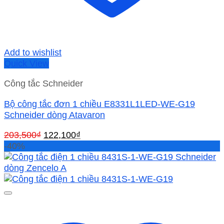
Add to wishlist
Quick View
Công tắc Schneider
Bộ công tắc đơn 1 chiều E8331L1LED-WE-G19
Schneider dòng Atavaron
Giá
Giá
203,500
₫
122,100
₫
gốc
hiện
-40%
là:
tại
203,500₫.
là:
122,100₫.