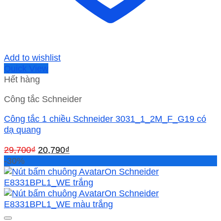
Add to wishlist
Quick View
Hết hàng
Công tắc Schneider
Công tắc 1 chiều Schneider 3031_1_2M_F_G19 có
dạ quang
Giá
Giá
29,700
₫
20,790
₫
gốc
hiện
-30%
là:
tại
29,700₫.
là:
20,790₫.