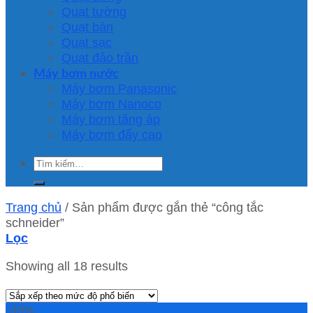
Quạt tường
Quạt bàn
Quạt sạc
Quạt đảo trần
Máy bơm nước
Máy bơm Panasonic
Máy bơm Nanoco
Máy bơm tăng áp
Máy bơm đẩy cao
Tìm
kiếm:
Trang chủ
/
Sản phẩm được gắn thẻ “công tắc
schneider”
Lọc
Showing all 18 results
-30%