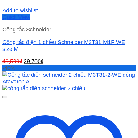
Add to wishlist
Quick View
Công tắc Schneider
Công tắc điện 1 chiều Schneider M3T31-M1F-WE
size M
Giá
Giá
49,500
₫
29,700
₫
gốc
hiện
-40%
là:
tại
49,500₫.
là:
29,700₫.