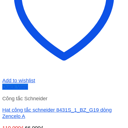
Add to wishlist
Quick View
Công tắc Schneider
Hạt công tắc schneider 8431S_1_BZ_G19 dòng
Zencelo A
Giá
Giá
110,000
₫
66,000
₫