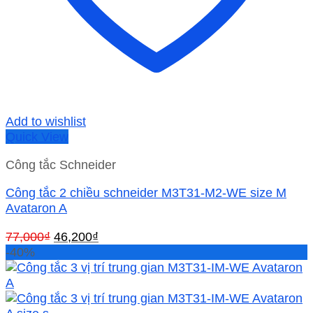
Add to wishlist
Quick View
Công tắc Schneider
Công tắc 2 chiều schneider M3T31-M2-WE size M
Avataron A
Giá
Giá
77,000
₫
46,200
₫
gốc
hiện
-40%
là:
tại
77,000₫.
là:
46,200₫.