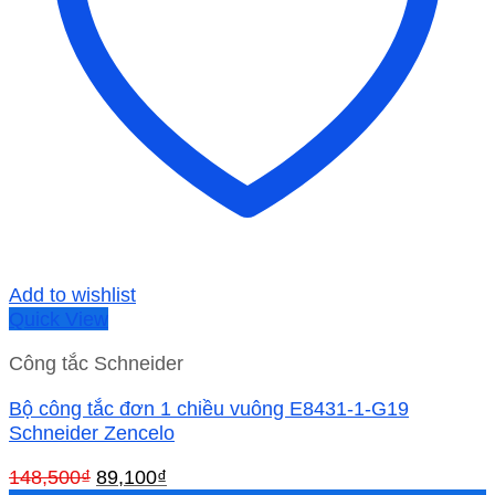
Add to wishlist
Quick View
Công tắc Schneider
Bộ công tắc đơn 1 chiều vuông E8431-1-G19
Schneider Zencelo
Giá
Giá
148,500
₫
89,100
₫