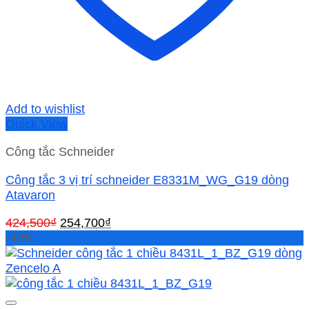
Add to wishlist
Quick View
Công tắc Schneider
Công tắc 3 vị trí schneider E8331M_WG_G19 dòng
Atavaron
Giá
Giá
424,500
₫
254,700
₫
gốc
hiện
-40%
là:
tại
424,500₫.
là:
254,700₫.