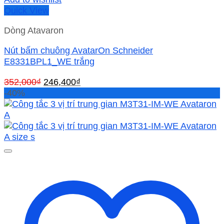
Quick View
Dòng Atavaron
Nút bấm chuông AvatarOn Schneider
E8331BPL1_WE trắng
Giá
Giá
352,000
₫
246,400
₫
gốc
hiện
-40%
là:
tại
352,000₫.
là:
246,400₫.