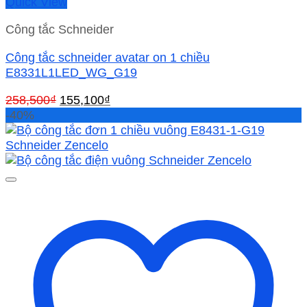
Quick View
Công tắc Schneider
Công tắc schneider avatar on 1 chiều
E8331L1LED_WG_G19
Giá
Giá
258,500
₫
155,100
₫
gốc
hiện
-40%
là:
tại
258,500₫.
là:
155,100₫.