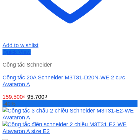
Add to wishlist
Quick View
Công tắc Schneider
Công tắc 20A Schneider M3T31-D20N-WE 2 cực
Avataron A
Giá
Giá
159,500
₫
95,700
₫
gốc
hiện
-40%
là:
tại
159,500₫.
là:
95,700₫.