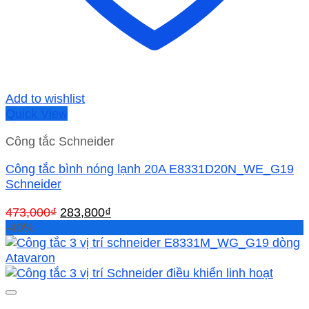
Add to wishlist
Quick View
Công tắc Schneider
Công tắc bình nóng lạnh 20A E8331D20N_WE_G19
Schneider
Giá
Giá
473,000
₫
283,800
₫
gốc
hiện
-40%
là:
tại
473,000₫.
là:
283,800₫.