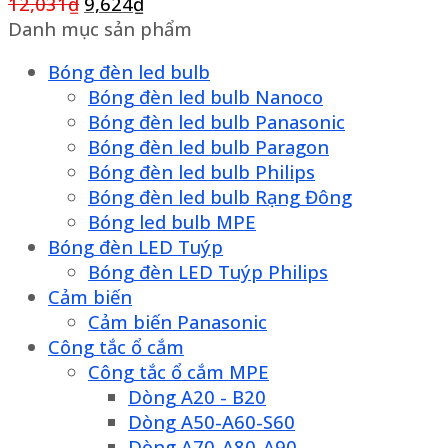
Giá
Giá
12,031
₫
9,624
₫
gốc
hiện
Danh mục sản phẩm
là:
tại
Bóng đèn led bulb
12,031₫.
là:
Bóng đèn led bulb Nanoco
9,624₫.
Bóng đèn led bulb Panasonic
Bóng đèn led bulb Paragon
Bóng đèn led bulb Philips
Bóng đèn led bulb Rạng Đông
Bóng led bulb MPE
Bóng đèn LED Tuýp
Bóng đèn LED Tuýp Philips
Cảm biến
Cảm biến Panasonic
Công tắc ổ cắm
Công tắc ổ cắm MPE
Dòng A20 - B20
Dòng A50-A60-S60
Dòng A70-A80-A90