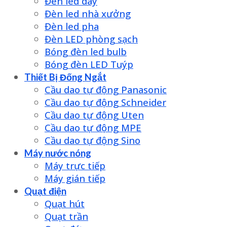
Đèn led dây
Đèn led nhà xưởng
Đèn led pha
Đèn LED phòng sạch
Bóng đèn led bulb
Bóng đèn LED Tuýp
Thiết Bị Đống Ngắt
Cầu dao tự động Panasonic
Cầu dao tự động Schneider
Cầu dao tự động Uten
Cầu dao tự động MPE
Cầu dao tự động Sino
Máy nước nóng
Máy trực tiếp
Máy gián tiếp
Quạt điện
Quạt hút
Quạt trần