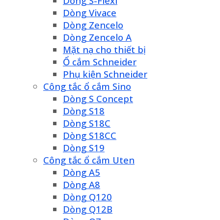
Dòng S-Flexi
Dòng Vivace
Dòng Zencelo
Dòng Zencelo A
Mặt nạ cho thiết bị
Ổ cắm Schneider
Phụ kiện Schneider
Công tắc ổ cắm Sino
Dòng S Concept
Dòng S18
Dòng S18C
Dòng S18CC
Dòng S19
Công tắc ổ cắm Uten
Dòng A5
Dòng A8
Dòng Q120
Dòng Q12B