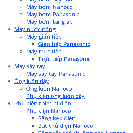
Máy bơm Nanoco
Máy bơm Panasonic
Máy bơm tăng áp
Máy nước nóng
Máy gián tiếp
Gián tiếp Panasonic
Máy trực tiếp
Trực tiếp Panasonic
Máy sấy tay
Máy sấy tay Panasonic
Ống luồn dây
Ống luồn Nanoco
Phụ kiện ống luồn dây
Phụ kiện thiết bị điện
Phụ kiện Nanoco
Băng keo điện
Bút thử điện Nanoco
Công tắc thẻ chuông báo Nanoco