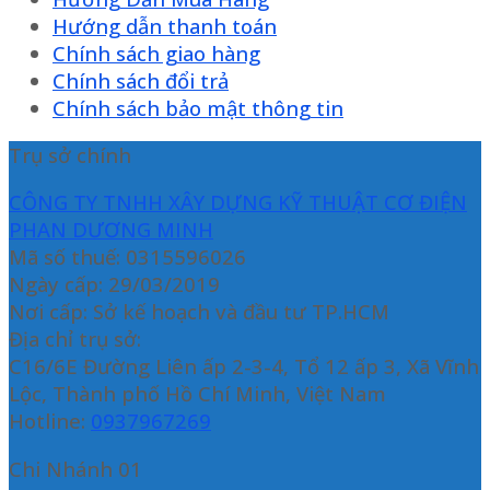
Hướng dẫn thanh toán
Chính sách giao hàng
Chính sách đổi trả
Chính sách bảo mật thông tin
Trụ sở chính
CÔNG TY TNHH XÂY DỰNG KỸ THUẬT CƠ ĐIỆN
PHAN DƯƠNG MINH
Mã số thuế: 0315596026
Ngày cấp: 29/03/2019
Nơi cấp: Sở kế hoạch và đầu tư TP.HCM
Địa chỉ trụ sở:
C16/6E Đường Liên ấp 2-3-4, Tổ 12 ấp 3, Xã Vĩnh
Lộc, Thành phố Hồ Chí Minh, Việt Nam
Hotline:
0937967269
Chi Nhánh 01