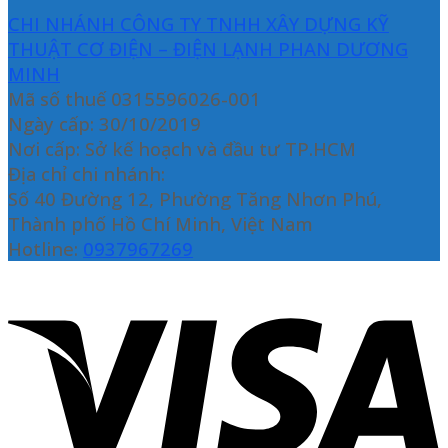
CHI NHÁNH CÔNG TY TNHH XÂY DỰNG KỸ
THUẬT CƠ ĐIỆN – ĐIỆN LẠNH PHAN DƯƠNG
MINH
Mã số thuế 0315596026-001
Ngày cấp: 30/10/2019
Nơi cấp: Sở kế hoạch và đầu tư TP.HCM
Địa chỉ chi nhánh:
Số 40 Đường 12, Phường Tăng Nhơn Phú,
Thành phố Hồ Chí Minh, Việt Nam
Hotline:
0937967269