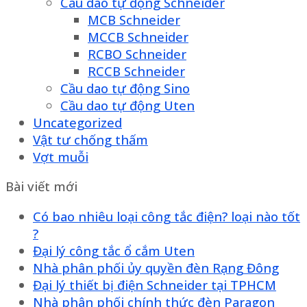
Cầu dao tự động Schneider
MCB Schneider
MCCB Schneider
RCBO Schneider
RCCB Schneider
Cầu dao tự động Sino
Cầu dao tự động Uten
Uncategorized
Vật tư chống thấm
Vợt muỗi
Bài viết mới
Có bao nhiêu loại công tắc điện? loại nào tốt
?
Đại lý công tắc ổ cắm Uten
Nhà phân phối ủy quyền đèn Rạng Đông
Đại lý thiết bị điện Schneider tại TPHCM
Nhà phân phối chính thức đèn Paragon