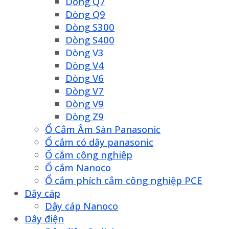
Dòng Q7
Dòng Q9
Dòng S300
Dòng S400
Dòng V3
Dòng V4
Dòng V6
Dòng V7
Dòng V9
Dòng Z9
Ổ Cắm Âm Sàn Panasonic
Ổ cắm có dây panasonic
Ổ cắm công nghiệp
Ổ cắm Nanoco
Ổ cắm phích cắm công nghiệp PCE
Dây cáp
Dây cáp Nanoco
Dây điện