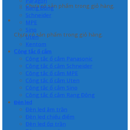
Paragon
Chưa có sản phẩm trong giỏ hàng.
Rạng Đông
Schneider
Giỏ hàng
MPE
Sino
Chưa có sản phẩm trong giỏ hàng.
Uten
Kentom
Công tắc ổ cắm
Công tắc ổ cắm Panasonic
Công tắc ổ cắm Schneider
Công tắc ổ cắm MPE
Công tắc ổ cắm Uten
Công tắc ổ cắm Sino
Công tắc ổ cắm Rạng Đông
Đèn led
Đèn led âm trần
Đèn led chiếu điểm
Đèn led ốp trần