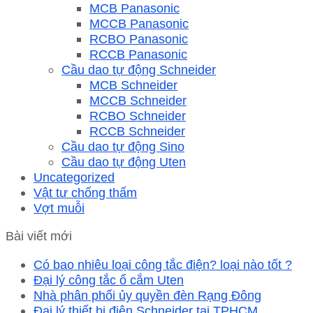
MCB Panasonic
MCCB Panasonic
RCBO Panasonic
RCCB Panasonic
Cầu dao tự động Schneider
MCB Schneider
MCCB Schneider
RCBO Schneider
RCCB Schneider
Cầu dao tự động Sino
Cầu dao tự động Uten
Uncategorized
Vật tư chống thấm
Vợt muỗi
Bài viết mới
Có bao nhiêu loại công tắc điện? loại nào tốt ?
Đại lý công tắc ổ cắm Uten
Nhà phân phối ủy quyền đèn Rạng Đông
Đại lý thiết bị điện Schneider tại TPHCM