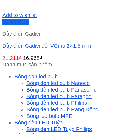
Add to wishlist
Quick View
Dây điện Cadivi
Dây điện Cadivi đôi VCmo 2×1.5 mm
Giá
Giá
21,211
₫
16,968
₫
gốc
hiện
Danh mục sản phẩm
là:
tại
Bóng đèn led bulb
21,211₫.
là:
Bóng đèn led bulb Nanoco
16,968₫.
Bóng đèn led bulb Panasonic
Bóng đèn led bulb Paragon
Bóng đèn led bulb Philips
Bóng đèn led bulb Rạng Đông
Bóng led bulb MPE
Bóng đèn LED Tuýp
Bóng đèn LED Tuýp Philips