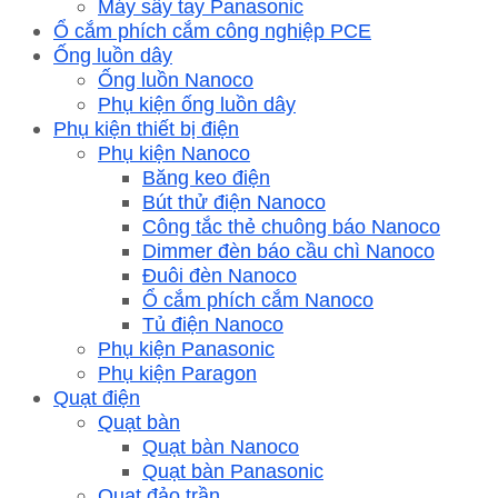
Máy sấy tay Panasonic
Ổ cắm phích cắm công nghiệp PCE
Ống luồn dây
Ống luồn Nanoco
Phụ kiện ống luồn dây
Phụ kiện thiết bị điện
Phụ kiện Nanoco
Băng keo điện
Bút thử điện Nanoco
Công tắc thẻ chuông báo Nanoco
Dimmer đèn báo cầu chì Nanoco
Đuôi đèn Nanoco
Ổ cắm phích cắm Nanoco
Tủ điện Nanoco
Phụ kiện Panasonic
Phụ kiện Paragon
Quạt điện
Quạt bàn
Quạt bàn Nanoco
Quạt bàn Panasonic
Quạt đảo trần