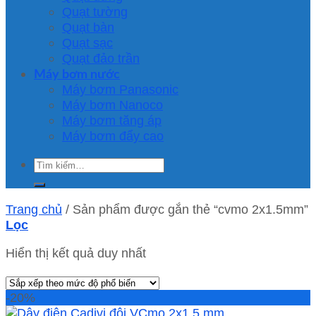
Quạt tường
Quạt bàn
Quạt sạc
Quạt đảo trần
Máy bơm nước
Máy bơm Panasonic
Máy bơm Nanoco
Máy bơm tăng áp
Máy bơm đẩy cao
Tìm
kiếm:
Trang chủ
/
Sản phẩm được gắn thẻ “cvmo 2x1.5mm”
Lọc
Hiển thị kết quả duy nhất
-20%