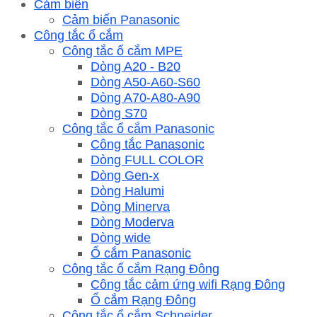
Cảm biến
Cảm biến Panasonic
Công tắc ổ cắm
Công tắc ổ cắm MPE
Dòng A20 - B20
Dòng A50-A60-S60
Dòng A70-A80-A90
Dòng S70
Công tắc ổ cắm Panasonic
Công tắc Panasonic
Dòng FULL COLOR
Dòng Gen-x
Dòng Halumi
Dòng Minerva
Dòng Moderva
Dòng wide
Ổ cắm Panasonic
Công tắc ổ cắm Rạng Đông
Công tắc cảm ứng wifi Rạng Đông
Ổ cắm Rạng Đông
Công tắc ổ cắm Schneider