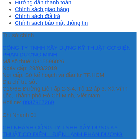
Hướng dẫn thanh toán
Chính sách giao hàng
Chính sách đổi trả
Chính sách bảo mật thông tin
Trụ sở chính
CÔNG TY TNHH XÂY DỰNG KỸ THUẬT CƠ ĐIỆN
PHAN DƯƠNG MINH
Mã số thuế: 0315596026
Ngày cấp: 29/03/2019
Nơi cấp: Sở kế hoạch và đầu tư TP.HCM
Địa chỉ trụ sở:
C16/6E Đường Liên ấp 2-3-4, Tổ 12 ấp 3, Xã Vĩnh
Lộc, Thành phố Hồ Chí Minh, Việt Nam
Hotline:
0937967269
Chi Nhánh 01
CHI NHÁNH CÔNG TY TNHH XÂY DỰNG KỸ
THUẬT CƠ ĐIỆN – ĐIỆN LẠNH PHAN DƯƠNG