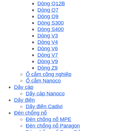
Dòng Q12B
Dòng Q7
Dòng Q9
Dòng S300
Dòng S400
Dòng V3
Dòng V4
Dòng V6
Dòng V7
Dòng V9
Dòng Z9
Ổ cắm công nghiệp
Ổ cắm Nanoco
Dây cáp
Dây cáp Nanoco
Dây điện
Dây điện Cadivi
Đèn chống nổ
Đèn chống nổ MPE
Đèn chống nổ Paragon