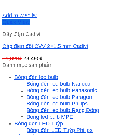
Add to wishlist
Quick View
Dây điện Cadivi
Cáp điện đôi CVV 2×1.5 mm Cadivi
Giá
Giá
31,320
₫
23,490
₫
gốc
hiện
Danh mục sản phẩm
là:
tại
Bóng đèn led bulb
31,320₫.
là:
Bóng đèn led bulb Nanoco
23,490₫.
Bóng đèn led bulb Panasonic
Bóng đèn led bulb Paragon
Bóng đèn led bulb Philips
Bóng đèn led bulb Rạng Đông
Bóng led bulb MPE
Bóng đèn LED Tuýp
Bóng đèn LED Tuýp Philips