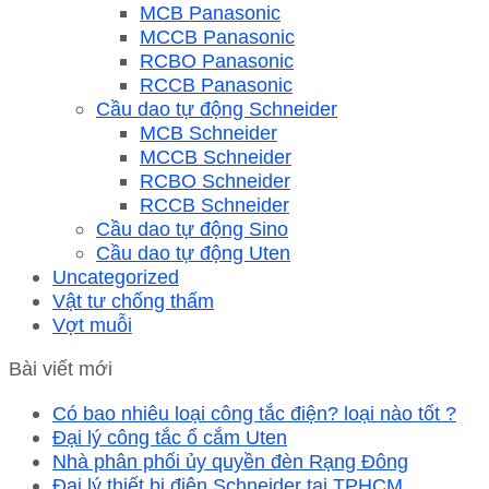
MCB Panasonic
MCCB Panasonic
RCBO Panasonic
RCCB Panasonic
Cầu dao tự động Schneider
MCB Schneider
MCCB Schneider
RCBO Schneider
RCCB Schneider
Cầu dao tự động Sino
Cầu dao tự động Uten
Uncategorized
Vật tư chống thấm
Vợt muỗi
Bài viết mới
Có bao nhiêu loại công tắc điện? loại nào tốt ?
Đại lý công tắc ổ cắm Uten
Nhà phân phối ủy quyền đèn Rạng Đông
Đại lý thiết bị điện Schneider tại TPHCM