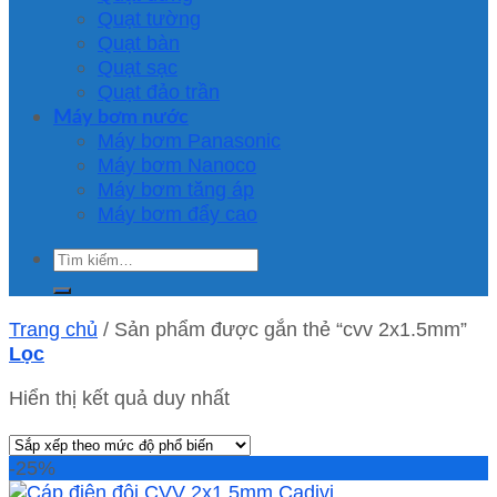
Quạt tường
Quạt bàn
Quạt sạc
Quạt đảo trần
Máy bơm nước
Máy bơm Panasonic
Máy bơm Nanoco
Máy bơm tăng áp
Máy bơm đẩy cao
Tìm
kiếm:
Trang chủ
/
Sản phẩm được gắn thẻ “cvv 2x1.5mm”
Lọc
Hiển thị kết quả duy nhất
-25%