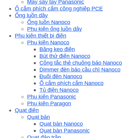
Máy sấy tay Panasonic
Ổ cắm phích cắm công nghiệp PCE
Ống luồn dây
Ống luồn Nanoco
Phụ kiện ống luồn dây
Phụ kiện thiết bị điện
Phụ kiện Nanoco
Băng keo điện
Bút thử điện Nanoco
Công tắc thẻ chuông báo Nanoco
Dimmer đèn báo cầu chì Nanoco
Đuôi đèn Nanoco
Ổ cắm phích cắm Nanoco
Tủ điện Nanoco
Phụ kiện Panasonic
Phụ kiện Paragon
Quạt điện
Quạt bàn
Quạt bàn Nanoco
Quạt bàn Panasonic
Quạt đảo trần