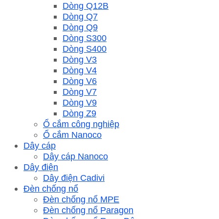
Dòng Q12B
Dòng Q7
Dòng Q9
Dòng S300
Dòng S400
Dòng V3
Dòng V4
Dòng V6
Dòng V7
Dòng V9
Dòng Z9
Ổ cắm công nghiệp
Ổ cắm Nanoco
Dây cáp
Dây cáp Nanoco
Dây điện
Dây điện Cadivi
Đèn chống nổ
Đèn chống nổ MPE
Đèn chống nổ Paragon