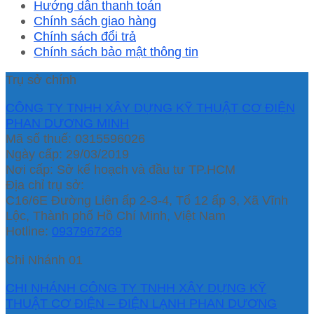
Hướng dẫn thanh toán
Chính sách giao hàng
Chính sách đổi trả
Chính sách bảo mật thông tin
Trụ sở chính
CÔNG TY TNHH XÂY DỰNG KỸ THUẬT CƠ ĐIỆN
PHAN DƯƠNG MINH
Mã số thuế: 0315596026
Ngày cấp: 29/03/2019
Nơi cấp: Sở kế hoạch và đầu tư TP.HCM
Địa chỉ trụ sở:
C16/6E Đường Liên ấp 2-3-4, Tổ 12 ấp 3, Xã Vĩnh
Lộc, Thành phố Hồ Chí Minh, Việt Nam
Hotline:
0937967269
Chi Nhánh 01
CHI NHÁNH CÔNG TY TNHH XÂY DỰNG KỸ
THUẬT CƠ ĐIỆN – ĐIỆN LẠNH PHAN DƯƠNG