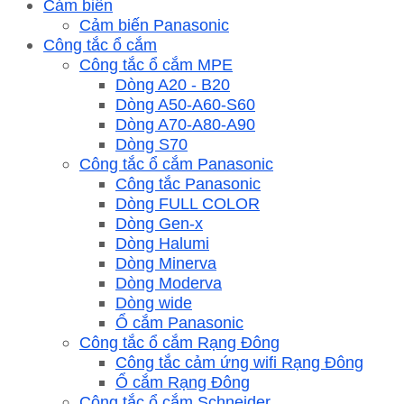
Cảm biến
Cảm biến Panasonic
Công tắc ổ cắm
Công tắc ổ cắm MPE
Dòng A20 - B20
Dòng A50-A60-S60
Dòng A70-A80-A90
Dòng S70
Công tắc ổ cắm Panasonic
Công tắc Panasonic
Dòng FULL COLOR
Dòng Gen-x
Dòng Halumi
Dòng Minerva
Dòng Moderva
Dòng wide
Ổ cắm Panasonic
Công tắc ổ cắm Rạng Đông
Công tắc cảm ứng wifi Rạng Đông
Ổ cắm Rạng Đông
Công tắc ổ cắm Schneider