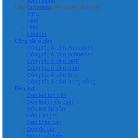
Rạng Đông
Schneider
Chưa có sản phẩm trong giỏ hàng.
MPE
Sino
Uten
Kentom
Công tắc ổ cắm
Công tắc ổ cắm Panasonic
Công tắc ổ cắm Schneider
Công tắc ổ cắm MPE
Công tắc ổ cắm Uten
Công tắc ổ cắm Sino
Công tắc ổ cắm Rạng Đông
Đèn led
Đèn led âm trần
Đèn led chiếu điểm
Đèn led ốp trần
Đèn trang trí
Đèn khẩn cấp
Đèn để bàn
Đèn thoát hiểm