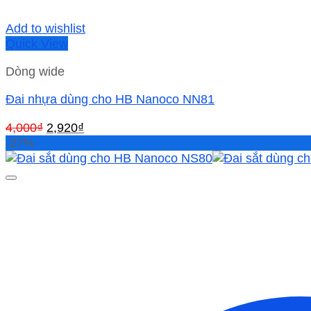
Add to wishlist
Quick View
Dòng wide
Đai nhựa dùng cho HB Nanoco NN81
Giá
Giá
4,000
₫
2,920
₫
gốc
hiện
-27%
là:
tại
4,000₫.
là:
2,920₫.