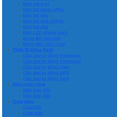
Đèn trang trí
Đèn led panel office
Đèn led dây
Đèn led nhà xưởng
Đèn led pha
Đèn LED phòng sạch
Bóng đèn led bulb
Bóng đèn LED Tuýp
Thiết Bị Đống Ngắt
Cầu dao tự động Panasonic
Cầu dao tự động Schneider
Cầu dao tự động Uten
Cầu dao tự động MPE
Cầu dao tự động Sino
Máy nước nóng
Máy trực tiếp
Máy gián tiếp
Quạt điện
Quạt hút
Quạt trần