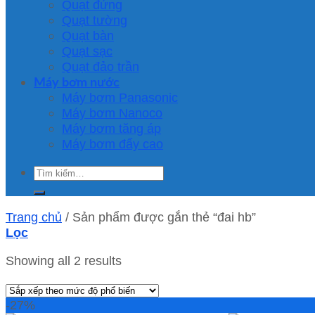
Quạt đứng
Quạt tường
Quạt bàn
Quạt sạc
Quạt đảo trần
Máy bơm nước
Máy bơm Panasonic
Máy bơm Nanoco
Máy bơm tăng áp
Máy bơm đẩy cao
Tìm
kiếm:
Trang chủ
/
Sản phẩm được gắn thẻ “đai hb”
Lọc
Showing all 2 results
-27%