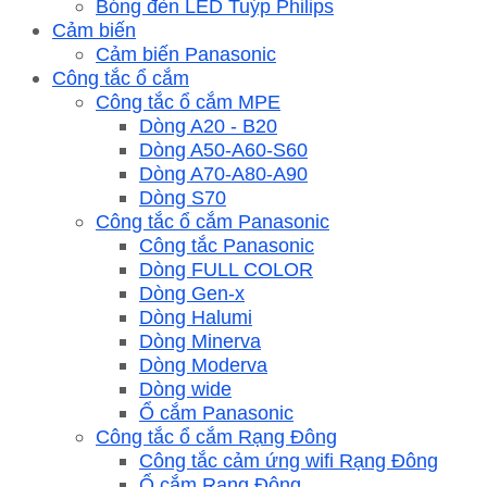
Bóng đèn LED Tuýp Philips
Cảm biến
Cảm biến Panasonic
Công tắc ổ cắm
Công tắc ổ cắm MPE
Dòng A20 - B20
Dòng A50-A60-S60
Dòng A70-A80-A90
Dòng S70
Công tắc ổ cắm Panasonic
Công tắc Panasonic
Dòng FULL COLOR
Dòng Gen-x
Dòng Halumi
Dòng Minerva
Dòng Moderva
Dòng wide
Ổ cắm Panasonic
Công tắc ổ cắm Rạng Đông
Công tắc cảm ứng wifi Rạng Đông
Ổ cắm Rạng Đông