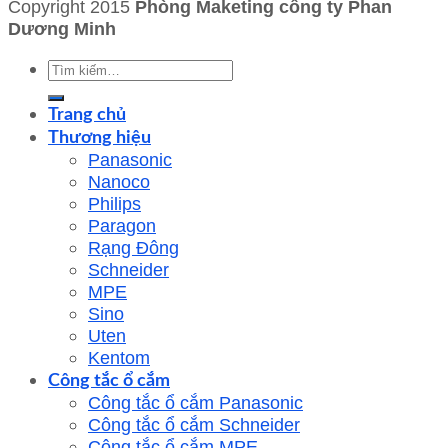
Copyright 2015
Phòng Maketing công ty Phan
Dương Minh
Tìm
kiếm:
Trang chủ
Thương hiệu
Panasonic
Nanoco
Philips
Paragon
Rạng Đông
Schneider
MPE
Sino
Uten
Kentom
Công tắc ổ cắm
Công tắc ổ cắm Panasonic
Công tắc ổ cắm Schneider
Công tắc ổ cắm MPE