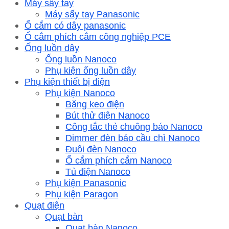
Máy sấy tay
Máy sấy tay Panasonic
Ổ cắm có dây panasonic
Ổ cắm phích cắm công nghiệp PCE
Ống luồn dây
Ống luồn Nanoco
Phụ kiện ống luồn dây
Phụ kiện thiết bị điện
Phụ kiện Nanoco
Băng keo điện
Bút thử điện Nanoco
Công tắc thẻ chuông báo Nanoco
Dimmer đèn báo cầu chì Nanoco
Đuôi đèn Nanoco
Ổ cắm phích cắm Nanoco
Tủ điện Nanoco
Phụ kiện Panasonic
Phụ kiện Paragon
Quạt điện
Quạt bàn
Quạt bàn Nanoco