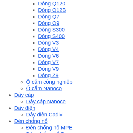
Dòng Q120
Dòng Q12B
Dòng Q7
Dòng Q9
Dòng S300
Dòng S400
Dòng V3
Dòng V4
Dòng V6
Dòng V7
Dòng V9
Dòng Z9
Ổ cắm công nghiệp
Ổ cắm Nanoco
Dây cáp
Dây cáp Nanoco
Dây điện
Dây điện Cadivi
Đèn chống nổ
Đèn chống nổ MPE