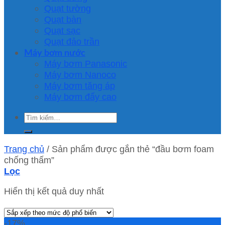
Quạt tường
Quạt bàn
Quạt sạc
Quạt đảo trần
Máy bơm nước
Máy bơm Panasonic
Máy bơm Nanoco
Máy bơm tăng áp
Máy bơm đẩy cao
Tìm
kiếm:
Trang chủ
/
Sản phẩm được gắn thẻ “đầu bơm foam
chống thấm”
Lọc
Hiển thị kết quả duy nhất
-17%