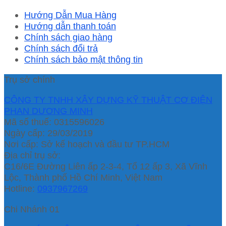
Hướng Dẫn Mua Hàng
Hướng dẫn thanh toán
Chính sách giao hàng
Chính sách đổi trả
Chính sách bảo mật thông tin
Trụ sở chính
CÔNG TY TNHH XÂY DỰNG KỸ THUẬT CƠ ĐIỆN
PHAN DƯƠNG MINH
Mã số thuế: 0315596026
Ngày cấp: 29/03/2019
Nơi cấp: Sở kế hoạch và đầu tư TP.HCM
Địa chỉ trụ sở:
C16/6E Đường Liên ấp 2-3-4, Tổ 12 ấp 3, Xã Vĩnh
Lộc, Thành phố Hồ Chí Minh, Việt Nam
Hotline:
0937967269
Chi Nhánh 01