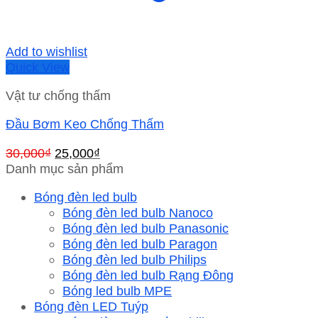
Add to wishlist
Quick View
Vật tư chống thấm
Đầu Bơm Keo Chống Thấm
Giá
Giá
30,000
₫
25,000
₫
gốc
hiện
Danh mục sản phẩm
là:
tại
Bóng đèn led bulb
30,000₫.
là:
Bóng đèn led bulb Nanoco
25,000₫.
Bóng đèn led bulb Panasonic
Bóng đèn led bulb Paragon
Bóng đèn led bulb Philips
Bóng đèn led bulb Rạng Đông
Bóng led bulb MPE
Bóng đèn LED Tuýp