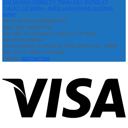
CHI NHÁNH CÔNG TY TNHH XÂY DỰNG KỸ
THUẬT CƠ ĐIỆN – ĐIỆN LẠNH PHAN DƯƠNG
MINH
Mã số thuế 0315596026-001
Ngày cấp: 30/10/2019
Nơi cấp: Sở kế hoạch và đầu tư TP.HCM
Địa chỉ chi nhánh:
Số 40 Đường 12, Phường Tăng Nhơn Phú, Thành
phố Hồ Chí Minh, Việt Nam
Hotline:
0937967269