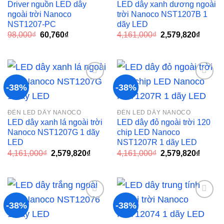
Driver nguồn LED dây
LED dây xanh dương ngoài
ngoài trời Nanoco
trời Nanoco NST1207B 1
NST1207-PC
dãy LED
Giá
Giá
Giá
Giá
98,000
₫
60,760
₫
4,161,000
₫
2,579,820
₫
gốc
hiện
gốc
hiện
là:
tại
là:
tại
98,000₫.
là:
4,161,000₫.
là:
60,760₫.
2,579,
-38%
-38%
Add to
Add to
ĐÈN LED DÂY NANOCO
ĐÈN LED DÂY NANOCO
wishlist
wishlist
LED dây xanh lá ngoài trời
LED dây đỏ ngoài trời 120
Nanoco NST1207G 1 dãy
chip LED Nanoco
LED
NST1207R 1 dãy LED
Giá
Giá
Giá
Giá
4,161,000
₫
2,579,820
₫
4,161,000
₫
2,579,820
₫
gốc
hiện
gốc
hiện
là:
tại
là:
tại
4,161,000₫.
là:
4,161,000₫.
là:
2,579,820₫.
2,579,
-38%
-38%