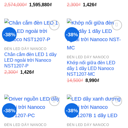
Giá
Giá
Giá
Giá
2,574,000
₫
1,595,880
₫
2,300
₫
1,426
₫
gốc
hiện
gốc
hiện
là:
tại
là:
tại
2,574,000₫.
là:
2,300₫.
là:
1,595,880₫.
1,426₫.
-38%
-38%
Add to
Add to
ĐÈN LED DÂY NANOCO
wishlist
wishlist
Chân cắm đèn LED 1 dãy
ĐÈN LED DÂY NANOCO
LED ngoài trời Nanoco
Khớp nối giữa đèn LED
NST1207-P
dây 1 dãy LED Nanoco
Giá
Giá
2,300
₫
1,426
₫
NST1207-MC
gốc
hiện
Giá
Giá
là:
tại
14,500
₫
8,990
₫
gốc
hiện
2,300₫.
là:
là:
tại
1,426₫.
14,500₫.
là:
8,990₫.
-38%
-38%
Add to
Add to
ĐÈN LED DÂY NANOCO
ĐÈN LED DÂY NANOCO
wishlist
wishlist