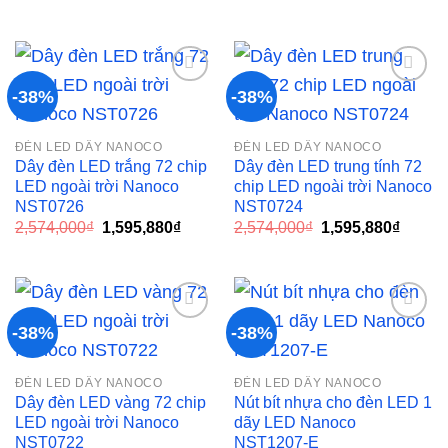
gốc
hiện
gốc
hiện
là:
tại
là:
tại
2,791,000₫.
là:
2,791,000₫.
là:
1,730,420₫.
1,730,
-38%
-38%
Add to
Add to
ĐÈN LED DÂY NANOCO
ĐÈN LED DÂY NANOCO
wishlist
wishlist
Dây đèn LED trắng 72 chip
Dây đèn LED trung tính 72
LED ngoài trời Nanoco
chip LED ngoài trời Nanoco
NST0726
NST0724
Giá
Giá
Giá
Giá
2,574,000
₫
1,595,880
₫
2,574,000
₫
1,595,880
₫
gốc
hiện
gốc
hiện
là:
tại
là:
tại
2,574,000₫.
là:
2,574,000₫.
là:
1,595,880₫.
1,595,
-38%
-38%
Add to
Add to
ĐÈN LED DÂY NANOCO
ĐÈN LED DÂY NANOCO
wishlist
wishlist
Dây đèn LED vàng 72 chip
Nút bít nhựa cho đèn LED 1
LED ngoài trời Nanoco
dãy LED Nanoco
NST0722
NST1207-E