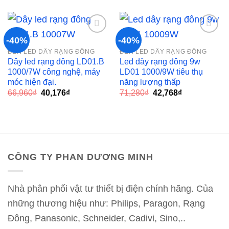
là:
tại
66,960₫.
là:
33,960₫.
là:
40,176₫.
23,976₫.
-40%
-40%
ĐÈN LED DÂY RẠNG ĐÔNG
ĐÈN LED DÂY RẠNG ĐÔNG
Add to
Add to
Dây led rạng đông LD01.B
Led dây rạng đông 9w
wishlist
wishlist
1000/7W công nghệ, máy
LD01 1000/9W tiêu thụ
móc hiện đại.
năng lượng thấp
Giá
Giá
Giá
Giá
66,960
₫
40,176
₫
71,280
₫
42,768
₫
gốc
hiện
gốc
hiện
là:
tại
là:
tại
66,960₫.
là:
71,280₫.
là:
40,176₫.
42,768₫.
CÔNG TY PHAN DƯƠNG MINH
Nhà phân phối vật tư thiết bị điện chính hãng. Của
những thương hiệu như: Philips, Paragon, Rạng
Đông, Panasonic, Schneider, Cadivi, Sino,..