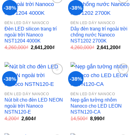
-38%
-38%
Add to
Add to
ĐÈN LED DÂY NANOCO
ĐÈN LED DÂY NANOCO
wishlist
wishlist
Đèn LED silicon trang trí
Dây đèn trang trí ngoài trời
ngoài trời Nanoco
chống nước Nanoco
NST1204 4000K
NST1202 2700K
Giá
Giá
Giá
Giá
4,260,000
₫
2,641,200
₫
4,260,000
₫
2,641,200
₫
gốc
hiện
gốc
hiện
là:
tại
là:
tại
4,260,000₫.
là:
4,260,000₫.
là:
2,641,200₫.
2,641,
-38%
-38%
Add to
Add to
ĐÈN LED DÂY NANOCO
ĐÈN LED DÂY NANOCO
wishlist
wishlist
Nút bít cho đèn LED NEON
Nẹp gắn tường nhôm
ngoài trời Nanoco
Nanoco cho LED LEON
NSTN120-E
NSTN120-CA
Giá
Giá
Giá
Giá
4,200
₫
2,604
₫
14,500
₫
8,990
₫
gốc
hiện
gốc
hiện
là:
tại
là:
tại
4,200₫.
là:
14,500₫.
là: