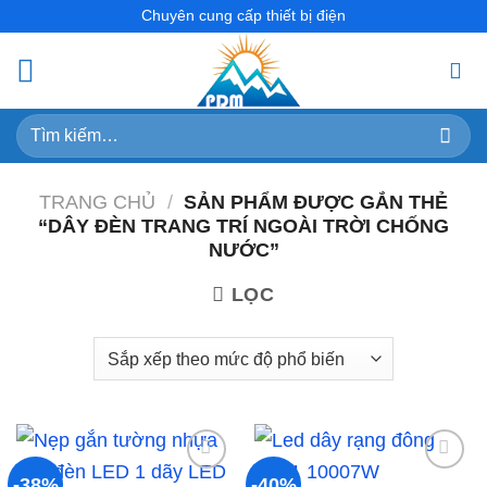
Skip
Chuyên cung cấp thiết bị điện
to
content
Tìm
kiếm:
TRANG CHỦ
/
SẢN PHẨM ĐƯỢC GẮN THẺ
“DÂY ĐÈN TRANG TRÍ NGOÀI TRỜI CHỐNG
NƯỚC”
LỌC
-38%
-40%