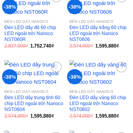
-38%
-38%
Add to
Add to
ĐÈN LED DÂY NANOCO
ĐÈN LED DÂY NANOCO
wishlist
wishlist
Đèn LED dây đỏ 60 chip
Đèn LED dây trắng 60 chip
LED ngoài trời Nanoco
LED ngoài trời Nanoco
NST060R
NST0606
Giá
Giá
Giá
Giá
2,827,000
₫
1,752,740
₫
2,574,000
₫
1,595,880
₫
gốc
hiện
gốc
hiện
là:
tại
là:
tại
2,827,000₫.
là:
2,574,000₫.
là:
1,752,740₫.
1,595,
-38%
-38%
Add to
Add to
ĐÈN LED DÂY NANOCO
ĐÈN LED DÂY NANOCO
wishlist
wishlist
Đèn LED dây trung tính 60
Đèn LED dây vàng 60 chip
chip LED ngoài trời Nanoco
LED ngoài trời Nanoco
NST0604
NST0602
Giá
Giá
Giá
Giá
2,574,000
₫
1,595,880
₫
2,574,000
₫
1,595,880
₫
gốc
hiện
gốc
hiện
là:
tại
là:
tại
2,574,000₫.
là:
2,574,000₫.
là: