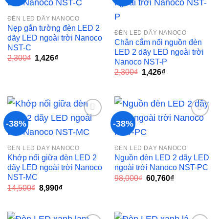
Add to
Add to
ĐÈN LED DÂY NANOCO
wishlist
wishlist
Nẹp gắn tường đèn LED 2
ĐÈN LED DÂY NANOCO
dãy LED ngoài trời Nanoco
Chân cắm nối nguồn đèn
NST-C
LED 2 dãy LED ngoài trời
Giá
Giá
2,300
₫
1,426
₫
Nanoco NST-P
gốc
hiện
Giá
Giá
là:
tại
2,300
₫
1,426
₫
gốc
hiện
2,300₫.
là:
là:
tại
1,426₫.
2,300₫.
là:
1,426₫.
-38%
-38%
Add to
Add to
ĐÈN LED DÂY NANOCO
ĐÈN LED DÂY NANOCO
wishlist
wishlist
Khớp nối giữa đèn LED 2
Nguồn đèn LED 2 dãy LED
dãy LED ngoài trời Nanoco
ngoài trời Nanoco NST-PC
NST-MC
Giá
Giá
98,000
₫
60,760
₫
gốc
hiện
Giá
Giá
14,500
₫
8,990
₫
là:
tại
gốc
hiện
98,000₫.
là:
là:
tại
60,760₫.
14,500₫.
là:
8,990₫.