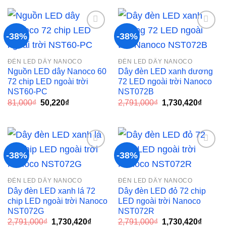
2,300₫.
là:
14,500₫.
là:
1,426₫.
8,990₫.
-38%
-38%
Add to
Add to
ĐÈN LED DÂY NANOCO
ĐÈN LED DÂY NANOCO
wishlist
wishlist
Nguồn LED dây Nanoco 60
Dây đèn LED xanh dương
72 chip LED ngoài trời
72 LED ngoài trời Nanoco
NST60-PC
NST072B
Giá
Giá
Giá
Giá
81,000
₫
50,220
₫
2,791,000
₫
1,730,420
₫
gốc
hiện
gốc
hiện
là:
tại
là:
tại
81,000₫.
là:
2,791,000₫.
là:
50,220₫.
1,730,
-38%
-38%
Add to
Add to
ĐÈN LED DÂY NANOCO
ĐÈN LED DÂY NANOCO
wishlist
wishlist
Dây đèn LED xanh lá 72
Dây đèn LED đỏ 72 chip
chip LED ngoài trời Nanoco
LED ngoài trời Nanoco
NST072G
NST072R
Giá
Giá
Giá
Giá
2,791,000
₫
1,730,420
₫
2,791,000
₫
1,730,420
₫