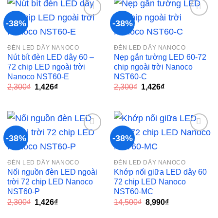
1,595,880₫.
1,595,
-38%
-38%
Add to
Add to
ĐÈN LED DÂY NANOCO
ĐÈN LED DÂY NANOCO
wishlist
wishlist
Nút bít đèn LED dây 60 –
Nẹp gắn tường LED 60-72
72 chip LED ngoài trời
chip ngoài trời Nanoco
Nanoco NST60-E
NST60-C
Giá
Giá
Giá
Giá
2,300
₫
1,426
₫
2,300
₫
1,426
₫
gốc
hiện
gốc
hiện
là:
tại
là:
tại
2,300₫.
là:
2,300₫.
là:
1,426₫.
1,426₫.
-38%
-38%
Add to
Add to
ĐÈN LED DÂY NANOCO
ĐÈN LED DÂY NANOCO
wishlist
wishlist
Nối nguồn đèn LED ngoài
Khớp nối giữa LED dây 60
trời 72 chip LED Nanoco
72 chip LED Nanoco
NST60-P
NST60-MC
Giá
Giá
Giá
Giá
2,300
₫
1,426
₫
14,500
₫
8,990
₫
gốc
hiện
gốc
hiện
là:
tại
là:
tại