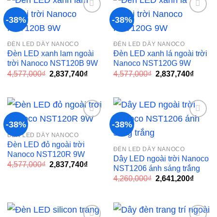
-38%
-38%
Add to
Add to
ĐÈN LED DÂY NANOCO
ĐÈN LED DÂY NANOCO
wishlist
wishlist
Đèn LED xanh lam ngoài
Đèn LED xanh lá ngoài trời
trời Nanoco NST120B 9W
Nanoco NST120G 9W
Giá
Giá
Giá
Giá
4,577,000
₫
2,837,740
₫
4,577,000
₫
2,837,740
₫
gốc
hiện
gốc
hiện
là:
tại
là:
tại
4,577,000₫.
là:
4,577,000₫.
là:
2,837,740₫.
2,837,
-38%
-38%
ĐÈN LED DÂY NANOCO
Add to
Add to
Đèn LED đỏ ngoài trời
ĐÈN LED DÂY NANOCO
wishlist
wishlist
Nanoco NST120R 9W
Dây LED ngoài trời Nanoco
Giá
Giá
4,577,000
₫
2,837,740
₫
NST1206 ánh sáng trắng
gốc
hiện
Giá
Giá
là:
tại
4,260,000
₫
2,641,200
₫
gốc
hiện
4,577,000₫.
là:
là:
tại
2,837,740₫.
4,260,000₫.
là:
2,641,