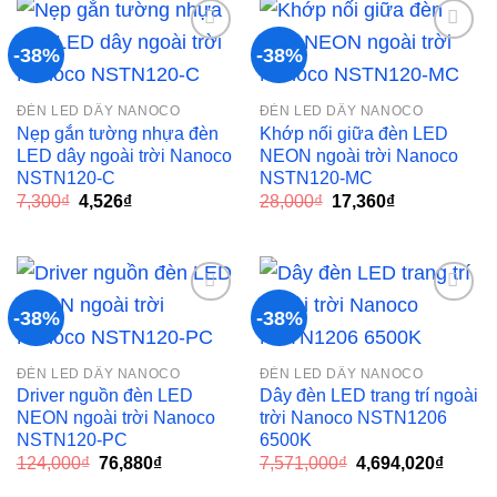
2,604₫.
8,990₫.
-38%
-38%
Add to
Add to
ĐÈN LED DÂY NANOCO
ĐÈN LED DÂY NANOCO
wishlist
wishlist
Nẹp gắn tường nhựa đèn
Khớp nối giữa đèn LED
LED dây ngoài trời Nanoco
NEON ngoài trời Nanoco
NSTN120-C
NSTN120-MC
Giá
Giá
Giá
Giá
7,300
₫
4,526
₫
28,000
₫
17,360
₫
gốc
hiện
gốc
hiện
là:
tại
là:
tại
7,300₫.
là:
28,000₫.
là:
4,526₫.
17,360₫.
-38%
-38%
Add to
Add to
ĐÈN LED DÂY NANOCO
ĐÈN LED DÂY NANOCO
wishlist
wishlist
Driver nguồn đèn LED
Dây đèn LED trang trí ngoài
NEON ngoài trời Nanoco
trời Nanoco NSTN1206
NSTN120-PC
6500K
Giá
Giá
Giá
Giá
124,000
₫
76,880
₫
7,571,000
₫
4,694,020
₫
gốc
hiện
gốc
hiện
là:
tại
là:
tại