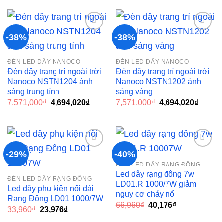
124,000₫.
là:
7,571,000₫.
là:
76,880₫.
4,694,
-38%
-38%
Add to
Add to
ĐÈN LED DÂY NANOCO
ĐÈN LED DÂY NANOCO
wishlist
wishlist
Đèn dây trang trí ngoài trời
Đèn dây trang trí ngoài trời
Nanoco NSTN1204 ánh
Nanoco NSTN1202 ánh
sáng trung tính
sáng vàng
Giá
Giá
Giá
Giá
7,571,000
₫
4,694,020
₫
7,571,000
₫
4,694,020
₫
gốc
hiện
gốc
hiện
là:
tại
là:
tại
7,571,000₫.
là:
7,571,000₫.
là:
4,694,020₫.
4,694,
-29%
-40%
ĐÈN LED DÂY RẠNG ĐÔNG
Add to
Add to
Led dây rạng đông 7w
ĐÈN LED DÂY RẠNG ĐÔNG
wishlist
wishlist
LD01.R 1000/7W giảm
Led dây phụ kiện nối dài
nguy cơ cháy nổ
Rạng Đông LD01 1000/7W
Giá
Giá
66,960
₫
40,176
₫
Giá
Giá
33,960
₫
23,976
₫
gốc
hiện
gốc
hiện
là:
tại