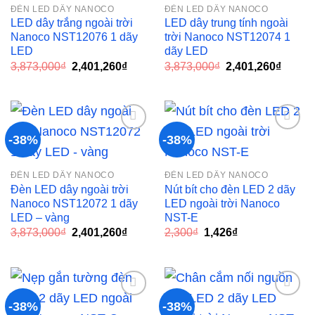
Add to
Add to
ĐÈN LED DÂY NANOCO
ĐÈN LED DÂY NANOCO
wishlist
wishlist
LED dây trắng ngoài trời
LED dây trung tính ngoài
Nanoco NST12076 1 dãy
trời Nanoco NST12074 1
LED
dãy LED
Giá
Giá
Giá
Giá
3,873,000
₫
2,401,260
₫
3,873,000
₫
2,401,260
₫
gốc
hiện
gốc
hiện
là:
tại
là:
tại
3,873,000₫.
là:
3,873,000₫.
là:
2,401,260₫.
2,401,
-38%
-38%
Add to
Add to
ĐÈN LED DÂY NANOCO
ĐÈN LED DÂY NANOCO
wishlist
wishlist
Đèn LED dây ngoài trời
Nút bít cho đèn LED 2 dãy
Nanoco NST12072 1 dãy
LED ngoài trời Nanoco
LED – vàng
NST-E
Giá
Giá
Giá
Giá
3,873,000
₫
2,401,260
₫
2,300
₫
1,426
₫
gốc
hiện
gốc
hiện
là:
tại
là:
tại
3,873,000₫.
là:
2,300₫.
là:
2,401,260₫.
1,426₫.
-38%
-38%