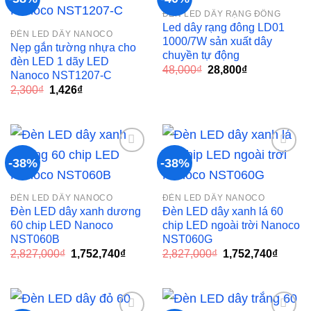
ĐÈN LED DÂY RẠNG ĐÔNG
Add to
Add to
Led dây rạng đông LD01
ĐÈN LED DÂY NANOCO
wishlist
wishlist
1000/7W sản xuất dây
Nẹp gắn tường nhựa cho
chuyền tự động
đèn LED 1 dãy LED
Giá
Giá
48,000
₫
28,800
₫
Nanoco NST1207-C
gốc
hiện
Giá
Giá
2,300
₫
1,426
₫
là:
tại
gốc
hiện
48,000₫.
là:
là:
tại
28,800₫.
2,300₫.
là:
1,426₫.
-38%
-38%
Add to
Add to
ĐÈN LED DÂY NANOCO
ĐÈN LED DÂY NANOCO
wishlist
wishlist
Đèn LED dây xanh dương
Đèn LED dây xanh lá 60
60 chip LED Nanoco
chip LED ngoài trời Nanoco
NST060B
NST060G
Giá
Giá
Giá
Giá
2,827,000
₫
1,752,740
₫
2,827,000
₫
1,752,740
₫
gốc
hiện
gốc
hiện
là:
tại
là:
tại
2,827,000₫.
là:
2,827,000₫.
là:
1,752,740₫.
1,752,