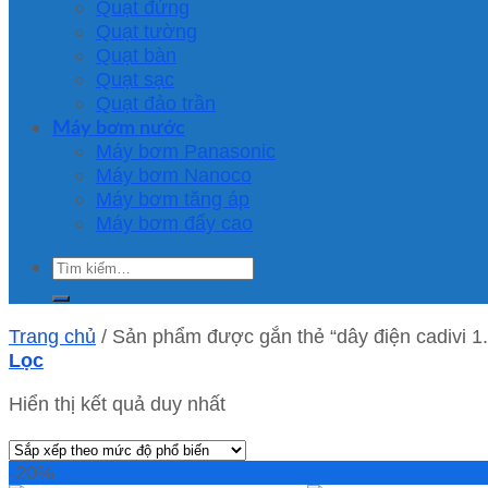
Quạt đứng
Quạt tường
Quạt bàn
Quạt sạc
Quạt đảo trần
Máy bơm nước
Máy bơm Panasonic
Máy bơm Nanoco
Máy bơm tăng áp
Máy bơm đẩy cao
Tìm
kiếm:
Trang chủ
/
Sản phẩm được gắn thẻ “dây điện cadivi 1.
Lọc
Hiển thị kết quả duy nhất
-20%