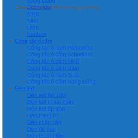
Rạng Đông
Schneider
Chưa có sản phẩm trong giỏ hàng.
MPE
Sino
Uten
Kentom
Công tắc ổ cắm
Công tắc ổ cắm Panasonic
Công tắc ổ cắm Schneider
Công tắc ổ cắm MPE
Công tắc ổ cắm Uten
Công tắc ổ cắm Sino
Công tắc ổ cắm Rạng Đông
Đèn led
Đèn led âm trần
Đèn led chiếu điểm
Đèn led ốp trần
Đèn trang trí
Đèn khẩn cấp
Đèn để bàn
Đèn thoát hiểm