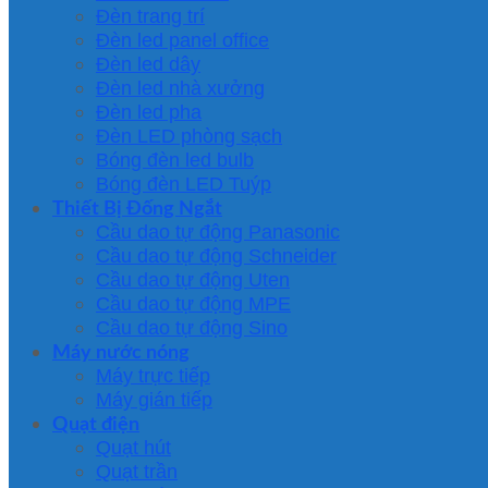
Đèn trang trí
Đèn led panel office
Đèn led dây
Đèn led nhà xưởng
Đèn led pha
Đèn LED phòng sạch
Bóng đèn led bulb
Bóng đèn LED Tuýp
Thiết Bị Đống Ngắt
Cầu dao tự động Panasonic
Cầu dao tự động Schneider
Cầu dao tự động Uten
Cầu dao tự động MPE
Cầu dao tự động Sino
Máy nước nóng
Máy trực tiếp
Máy gián tiếp
Quạt điện
Quạt hút
Quạt trần