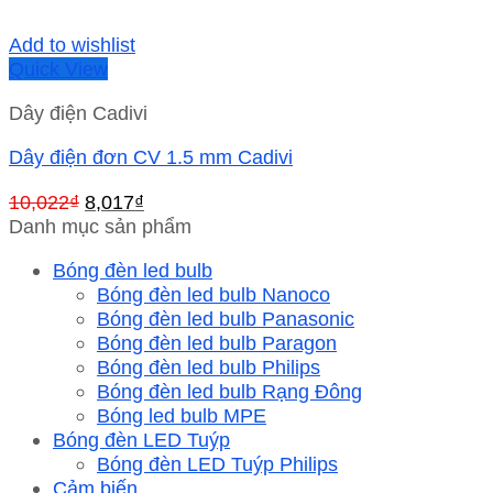
Add to wishlist
Quick View
Dây điện Cadivi
Dây điện đơn CV 1.5 mm Cadivi
Giá
Giá
10,022
₫
8,017
₫
gốc
hiện
Danh mục sản phẩm
là:
tại
Bóng đèn led bulb
10,022₫.
là:
Bóng đèn led bulb Nanoco
8,017₫.
Bóng đèn led bulb Panasonic
Bóng đèn led bulb Paragon
Bóng đèn led bulb Philips
Bóng đèn led bulb Rạng Đông
Bóng led bulb MPE
Bóng đèn LED Tuýp
Bóng đèn LED Tuýp Philips
Cảm biến