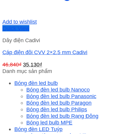
Add to wishlist
Quick View
Dây điện Cadivi
Cáp điện đôi CVV 2×2.5 mm Cadivi
Giá
Giá
46,840
₫
35,130
₫
gốc
hiện
Danh mục sản phẩm
là:
tại
Bóng đèn led bulb
46,840₫.
là:
Bóng đèn led bulb Nanoco
35,130₫.
Bóng đèn led bulb Panasonic
Bóng đèn led bulb Paragon
Bóng đèn led bulb Philips
Bóng đèn led bulb Rạng Đông
Bóng led bulb MPE
Bóng đèn LED Tuýp