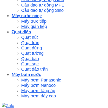
Cầu dao tự động MPE
Cầu dao tự động Sino
Máy nước nóng
Máy trực tiếp
Máy gián tiếp
Quạt điện
Quạt hút
Quạt trần
Quạt đứng
Quạt tường
Quạt bàn
Quạt sạc
Quạt đảo trần
Máy bơm nước
Máy bơm Panasonic
Máy bơm Nanoco
Máy bơm tăng áp
Máy bơm đẩy cao