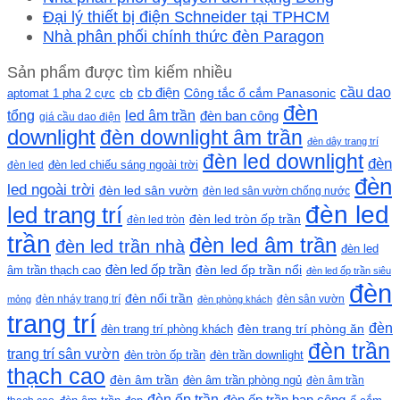
Đại lý thiết bị điện Schneider tại TPHCM
Nhà phân phối chính thức đèn Paragon
Sản phẩm được tìm kiếm nhiều
cầu dao
cb
cb điện
Công tắc ổ cắm Panasonic
aptomat 1 pha 2 cực
đèn
led âm trần
tổng
đèn ban công
giá cầu dao điện
downlight
đèn downlight âm trần
đèn dây trang trí
đèn led downlight
đèn
đèn led chiếu sáng ngoài trời
đèn led
đèn
led ngoài trời
đèn led sân vườn
đèn led sân vườn chống nước
đèn led
led trang trí
đèn led tròn ốp trần
đèn led tròn
trần
đèn led âm trần
đèn led trần nhà
đèn led
đèn led ốp trần
đèn led ốp trần nổi
âm trần thạch cao
đèn led ốp trần siêu
đèn
đèn nổi trần
đèn nháy trang trí
đèn sân vườn
mỏng
đèn phòng khách
trang trí
đèn
đèn trang trí phòng khách
đèn trang trí phòng ăn
đèn trần
trang trí sân vườn
đèn tròn ốp trần
đèn trần downlight
thạch cao
đèn âm trần
đèn âm trần phòng ngủ
đèn âm trần
đèn ốp trần
đèn ốp trần ban công