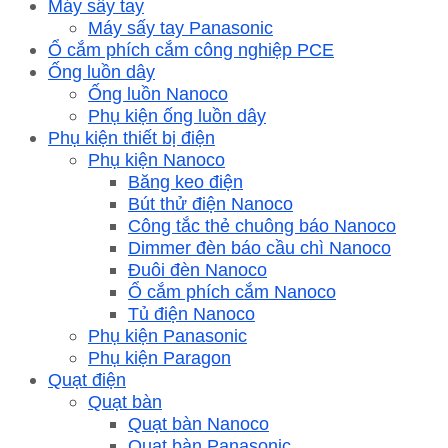
Máy sấy tay
Máy sấy tay Panasonic
Ổ cắm phích cắm công nghiệp PCE
Ống luồn dây
Ống luồn Nanoco
Phụ kiện ống luồn dây
Phụ kiện thiết bị điện
Phụ kiện Nanoco
Băng keo điện
Bút thử điện Nanoco
Công tắc thẻ chuông báo Nanoco
Dimmer đèn báo cầu chì Nanoco
Đuôi đèn Nanoco
Ổ cắm phích cắm Nanoco
Tủ điện Nanoco
Phụ kiện Panasonic
Phụ kiện Paragon
Quạt điện
Quạt bàn
Quạt bàn Nanoco
Quạt bàn Panasonic