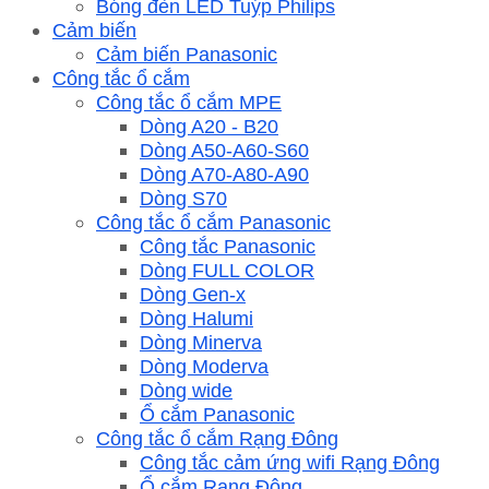
Bóng đèn LED Tuýp Philips
Cảm biến
Cảm biến Panasonic
Công tắc ổ cắm
Công tắc ổ cắm MPE
Dòng A20 - B20
Dòng A50-A60-S60
Dòng A70-A80-A90
Dòng S70
Công tắc ổ cắm Panasonic
Công tắc Panasonic
Dòng FULL COLOR
Dòng Gen-x
Dòng Halumi
Dòng Minerva
Dòng Moderva
Dòng wide
Ổ cắm Panasonic
Công tắc ổ cắm Rạng Đông
Công tắc cảm ứng wifi Rạng Đông
Ổ cắm Rạng Đông