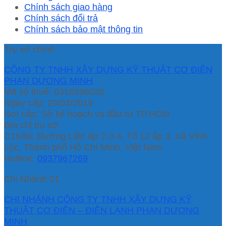
Chính sách giao hàng
Chính sách đổi trả
Chính sách bảo mật thông tin
Trụ sở chính
CÔNG TY TNHH XÂY DỰNG KỸ THUẬT CƠ ĐIỆN
PHAN DƯƠNG MINH
Mã số thuế: 0315596026
Ngày cấp: 29/03/2019
Nơi cấp: Sở kế hoạch và đầu tư TP.HCM
Địa chỉ trụ sở:
C16/6E Đường Liên ấp 2-3-4, Tổ 12 ấp 3, Xã Vĩnh
Lộc, Thành phố Hồ Chí Minh, Việt Nam
Hotline:
0937967269
Chi Nhánh 01
CHI NHÁNH CÔNG TY TNHH XÂY DỰNG KỸ
THUẬT CƠ ĐIỆN – ĐIỆN LẠNH PHAN DƯƠNG
MINH