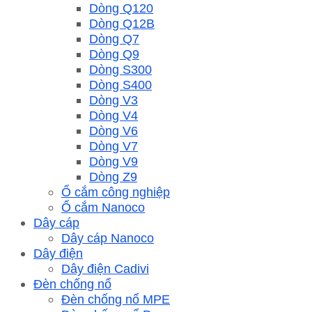
Dòng Q120
Dòng Q12B
Dòng Q7
Dòng Q9
Dòng S300
Dòng S400
Dòng V3
Dòng V4
Dòng V6
Dòng V7
Dòng V9
Dòng Z9
Ổ cắm công nghiệp
Ổ cắm Nanoco
Dây cáp
Dây cáp Nanoco
Dây điện
Dây điện Cadivi
Đèn chống nổ
Đèn chống nổ MPE