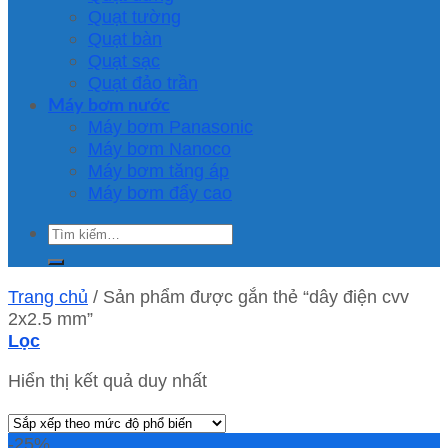
Quạt tường
Quạt bàn
Quạt sạc
Quạt đảo trần
Máy bơm nước
Máy bơm Panasonic
Máy bơm Nanoco
Máy bơm tăng áp
Máy bơm đẩy cao
Tìm
kiếm:
Trang chủ
/
Sản phẩm được gắn thẻ “dây điện cvv
2x2.5 mm”
Lọc
Hiển thị kết quả duy nhất
-25%